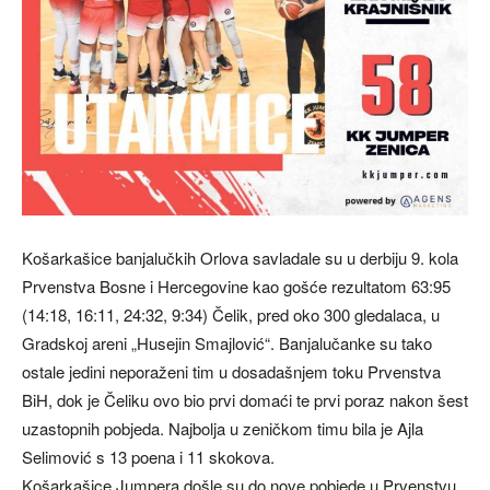
Košarkašice banjalučkih Orlova savladale su u derbiju 9. kola
Prvenstva Bosne i Hercegovine kao gošće rezultatom 63:95
(14:18, 16:11, 24:32, 9:34) Čelik, pred oko 300 gledalaca, u
Gradskoj areni „Husejin Smajlović“. Banjalučanke su tako
ostale jedini neporaženi tim u dosadašnjem toku Prvenstva
BiH, dok je Čeliku ovo bio prvi domaći te prvi poraz nakon šest
uzastopnih pobjeda. Najbolja u zeničkom timu bila je Ajla
Selimović s 13 poena i 11 skokova.
Košarkašice Jumpera došle su do nove pobjede u Prvenstvu