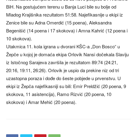
BiH. Na gostujućem terenu u Banja Luci bile su bolje od
Mladog Krajišnika rezultatom 51:58. Najefikasnije u ekipi iz
Zenice bile su Adna Omerdić (15 poena), Aleksandra
Begenišić (14 poena i 17 skokova) i Amna Kahrić (12 poena i
10 skokova).
Utakmica 11. kola igrana u dvorani KŠC-a „Don Bosco“ u
Žepče u kojoj je domaća ekipa Orlovik Nansi dočekala Slaviju
iz Istočnog Sarajeva završila je rezultatom 89:74 (24:21,
20:16, 19:11, 26:26). Orlovik je uspio da prekine niz od tri
uzastopna poraza i dođe do šeste pobjede u prvenstvu. U
ekipi iz Žepča najefikasniji su bili: Emir Preldžić (20 poena, 9
skokova, 11 asistencija), Ramo Rizvić (20 poena, 10
skokova) i Amar Mehić (20 poena).