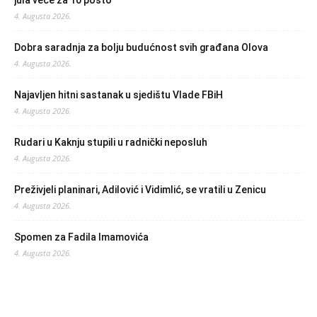
jula veće za 10 posto
4. Augusta 2026.
Dobra saradnja za bolju budućnost svih građana Olova
4. Augusta 2026.
Najavljen hitni sastanak u sjedištu Vlade FBiH
4. Augusta 2026.
Rudari u Kaknju stupili u radnički neposluh
4. Augusta 2026.
Preživjeli planinari, Adilović i Vidimlić, se vratili u Zenicu
4. Augusta 2026.
Spomen za Fadila Imamovića
4. Augusta 2026.