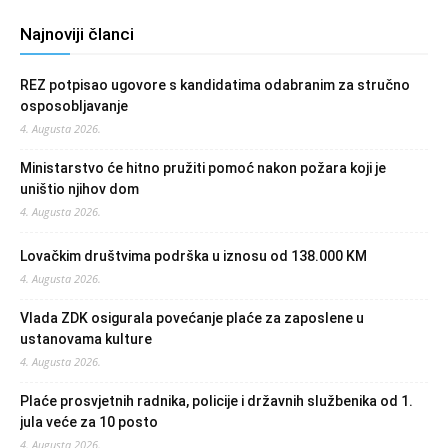
Najnoviji članci
REZ potpisao ugovore s kandidatima odabranim za stručno
osposobljavanje
4. Augusta 2026.
Ministarstvo će hitno pružiti pomoć nakon požara koji je
uništio njihov dom
4. Augusta 2026.
Lovačkim društvima podrška u iznosu od 138.000 KM
4. Augusta 2026.
Vlada ZDK osigurala povećanje plaće za zaposlene u
ustanovama kulture
4. Augusta 2026.
Plaće prosvjetnih radnika, policije i državnih službenika od 1.
jula veće za 10 posto
4. Augusta 2026.