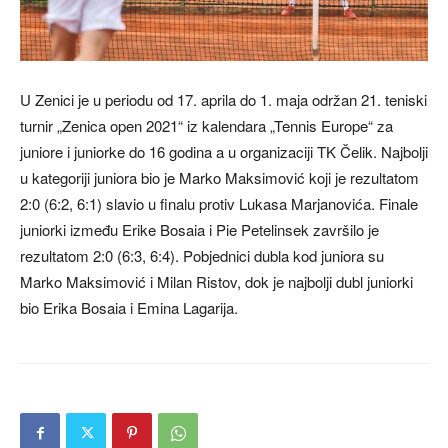
U Zenici je u periodu od 17. aprila do 1. maja održan 21. teniski
turnir „Zenica open 2021“ iz kalendara „Tennis Europe“ za
juniore i juniorke do 16 godina a u organizaciji TK Čelik. Najbolji
u kategoriji juniora bio je Marko Maksimović koji je rezultatom
2:0 (6:2, 6:1) slavio u finalu protiv Lukasa Marjanovića. Finale
juniorki između Erike Bosaia i Pie Petelinsek završilo je
rezultatom 2:0 (6:3, 6:4). Pobjednici dubla kod juniora su
Marko Maksimović i Milan Ristov, dok je najbolji dubl juniorki
bio Erika Bosaia i Emina Lagarija.