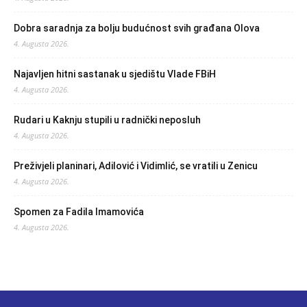
Dobra saradnja za bolju budućnost svih građana Olova
4. Augusta 2026.
Najavljen hitni sastanak u sjedištu Vlade FBiH
4. Augusta 2026.
Rudari u Kaknju stupili u radnički neposluh
4. Augusta 2026.
Preživjeli planinari, Adilović i Vidimlić, se vratili u Zenicu
4. Augusta 2026.
Spomen za Fadila Imamovića
4. Augusta 2026.