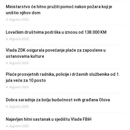
Ministarstvo će hitno pružiti pomoć nakon požara koji je
uništio njihov dom
4. Augusta 2026.
Lovačkim društvima podrška u iznosu od 138.000 KM
4. Augusta 2026.
Vlada ZDK osigurala povećanje plaće za zaposlene u
ustanovama kulture
4. Augusta 2026.
Plaće prosvjetnih radnika, policije i državnih službenika od 1.
jula veće za 10 posto
4. Augusta 2026.
Dobra saradnja za bolju budućnost svih građana Olova
4. Augusta 2026.
Najavljen hitni sastanak u sjedištu Vlade FBiH
4. Augusta 2026.