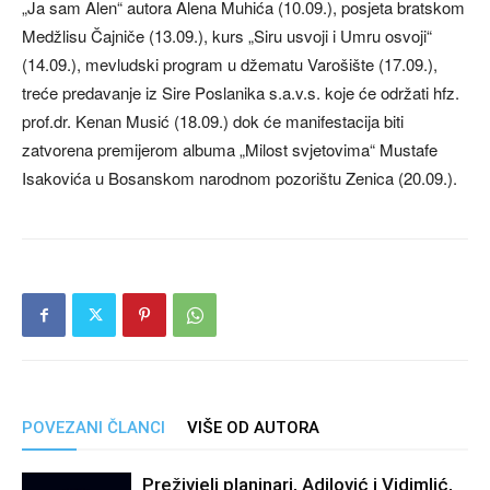
„Ja sam Alen“ autora Alena Muhića (10.09.), posjeta bratskom
Medžlisu Čajniče (13.09.), kurs „Siru usvoji i Umru osvoji“
(14.09.), mevludski program u džematu Varošište (17.09.),
treće predavanje iz Sire Poslanika s.a.v.s. koje će održati hfz.
prof.dr. Kenan Musić (18.09.) dok će manifestacija biti
zatvorena premijerom albuma „Milost svjetovima“ Mustafe
Isakovića u Bosanskom narodnom pozorištu Zenica (20.09.).
POVEZANI ČLANCI
VIŠE OD AUTORA
Preživjeli planinari, Adilović i Vidimlić,