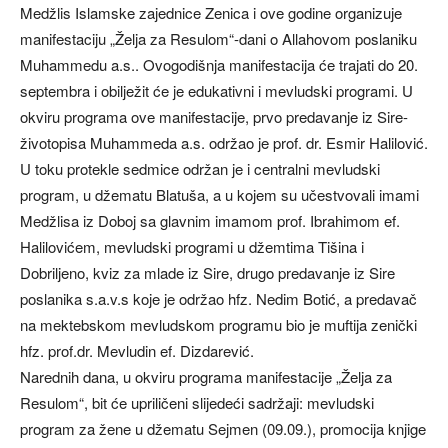
Medžlis Islamske zajednice Zenica i ove godine organizuje
manifestaciju „Želja za Resulom“-dani o Allahovom poslaniku
Muhammedu a.s.. Ovogodišnja manifestacija će trajati do 20.
septembra i obilježit će je edukativni i mevludski programi. U
okviru programa ove manifestacije, prvo predavanje iz Sire-
životopisa Muhammeda a.s. održao je prof. dr. Esmir Halilović.
U toku protekle sedmice održan je i centralni mevludski
program, u džematu Blatuša, a u kojem su učestvovali imami
Medžlisa iz Doboj sa glavnim imamom prof. Ibrahimom ef.
Halilovićem, mevludski programi u džemtima Tišina i
Dobriljeno, kviz za mlade iz Sire, drugo predavanje iz Sire
poslanika s.a.v.s koje je održao hfz. Nedim Botić, a predavač
na mektebskom mevludskom programu bio je muftija zenički
hfz. prof.dr. Mevludin ef. Dizdarević.
Narednih dana, u okviru programa manifestacije „Želja za
Resulom“, bit će upriličeni slijedeći sadržaji: mevludski
program za žene u džematu Sejmen (09.09.), promocija knjige