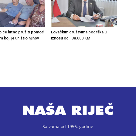
o će hitno pružiti pomoć
Lovačkim društvima podrška u
 koji je uništio njihov
iznosu od 138.000 KM
Sa vama od 1956. godine