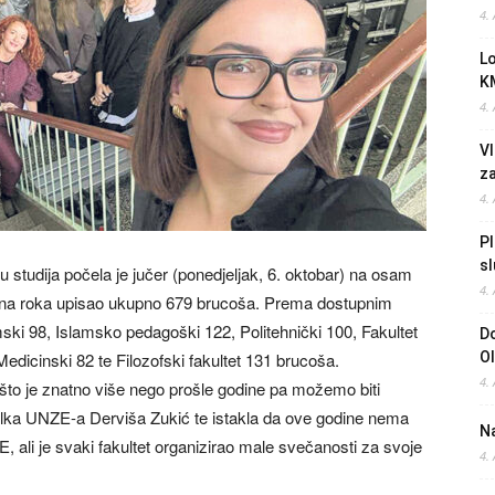
4.
L
K
4.
Vl
z
4.
Pl
sl
tudija počela je jučer (ponedjeljak, 6. oktobar) na osam
4.
upisna roka upisao ukupno 679 brucoša. Prema dostupnim
ski 98, Islamsko pedagoški 122, Politehnički 100, Fakultet
Do
Medicinski 82 te Filozofski fakultet 131 brucoša.
O
4.
što je znatno više nego prošle godine pa možemo biti
arolka UNZE-a Derviša Zukić te istakla da ove godine nema
Na
ali je svaki fakultet organizirao male svečanosti za svoje
4.