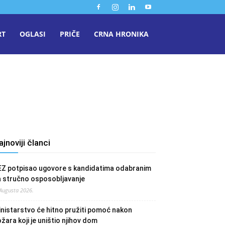
RT
OGLASI
PRIČE
CRNA HRONIKA
ajnoviji članci
EZ potpisao ugovore s kandidatima odabranim
a stručno osposobljavanje
 Augusta 2026.
nistarstvo će hitno pružiti pomoć nakon
žara koji je uništio njihov dom