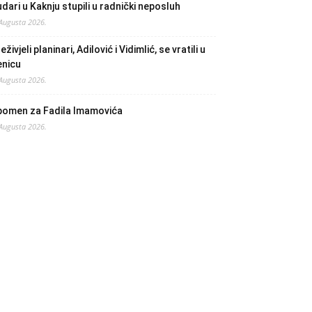
dari u Kaknju stupili u radnički neposluh
 Augusta 2026.
eživjeli planinari, Adilović i Vidimlić, se vratili u
enicu
 Augusta 2026.
pomen za Fadila Imamovića
 Augusta 2026.