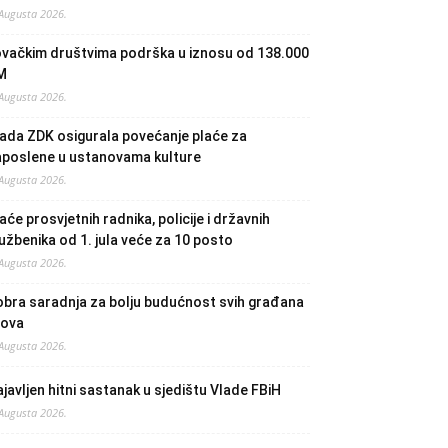
 Augusta 2026.
ovačkim društvima podrška u iznosu od 138.000
M
 Augusta 2026.
ada ZDK osigurala povećanje plaće za
aposlene u ustanovama kulture
 Augusta 2026.
aće prosvjetnih radnika, policije i državnih
užbenika od 1. jula veće za 10 posto
 Augusta 2026.
bra saradnja za bolju budućnost svih građana
lova
 Augusta 2026.
javljen hitni sastanak u sjedištu Vlade FBiH
 Augusta 2026.