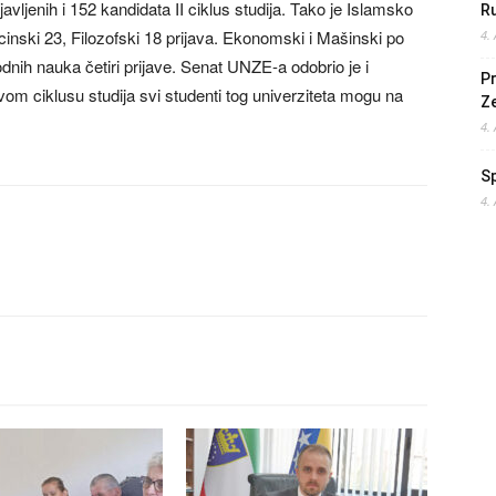
vljenih i 152 kandidata II ciklus studija. Tako je Islamsko
Ru
cinski 23, Filozofski 18 prijava. Ekonomski i Mašinski po
4.
rodnih nauka četiri prijave. Senat UNZE-a odobrio je i
Pr
vom ciklusu studija svi studenti tog univerziteta mogu na
Z
.
4.
S
4.