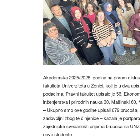
Akademska 2025/2026. godina na prvom ciklusu s
fakulteta Univerziteta u Zenici, koji je u dva 
podacima, Pravni fakultet upisalo je 56, Ekonom
inženjerstva i prirodnih nauka 30, Mašinski 60, 
– Ukupno smo ove godine upisali 679 brucoša, 
zadovoljni zbog te činjenice – kazala je portp
zajedničke svečanosti prijema brucoša na UNZE, 
nove studente.