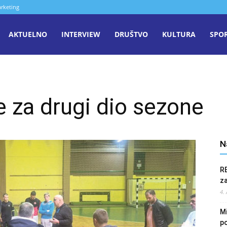
rketing
aša
AKTUELNO
INTERVIEW
DRUŠTVO
KULTURA
SPO
iječ
 za drugi dio sezone
enica
N
R
z
4.
Mi
po