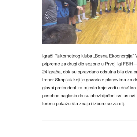
Igrači Rukometnog kluba „Bosna Ekoenergija“ 
pripreme za drugi dio sezone u Prvoj ligi FBiH
24 igrača, dok su opravdano odsutna bila dva prv
trener Skopljak koji je govorio o planovima za d
glavni pretendent za mjesto koje vodi u društvo n
posebno naglasio da su obezbijeđeni svi uslovi 
terenu pokažu šta znaju i izbore se za cilj.