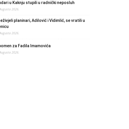
dari u Kaknju stupili u radnički neposluh
 Augusta 2026.
eživjeli planinari, Adilović i Vidimlić, se vratili u
enicu
 Augusta 2026.
pomen za Fadila Imamovića
 Augusta 2026.