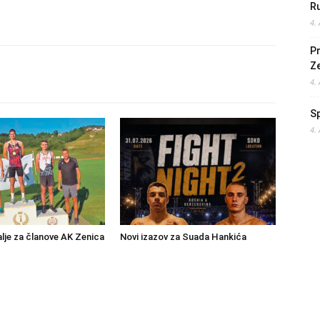
Ru
4.
Pr
Z
4.
S
4.
lje za članove AK Zenica
Novi izazov za Suada Hankića