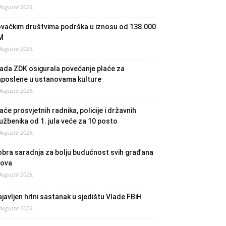
 Augusta 2026.
ovačkim društvima podrška u iznosu od 138.000
M
 Augusta 2026.
ada ZDK osigurala povećanje plaće za
aposlene u ustanovama kulture
 Augusta 2026.
aće prosvjetnih radnika, policije i državnih
užbenika od 1. jula veće za 10 posto
 Augusta 2026.
bra saradnja za bolju budućnost svih građana
lova
 Augusta 2026.
javljen hitni sastanak u sjedištu Vlade FBiH
 Augusta 2026.