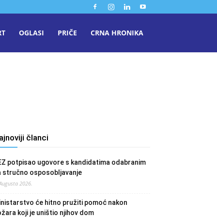
RT
OGLASI
PRIČE
CRNA HRONIKA
ajnoviji članci
EZ potpisao ugovore s kandidatima odabranim
a stručno osposobljavanje
 Augusta 2026.
nistarstvo će hitno pružiti pomoć nakon
žara koji je uništio njihov dom