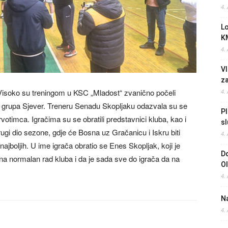
4.
L
K
4.
Vl
z
Visoko su treningom u KSC „Mladost“ zvanično počeli
4.
 – grupa Sjever. Treneru Senadu Skopljaku odazvala su se
Pl
otimca. Igračima su se obratili predstavnici kluba, kao i
sl
rugi dio sezone, gdje će Bosna uz Gračanicu i Iskru biti
4.
ajboljih. U ime igrača obratio se Enes Skopljak, koji je
Do
na normalan rad kluba i da je sada sve do igrača da na
O
4.
Na
4.