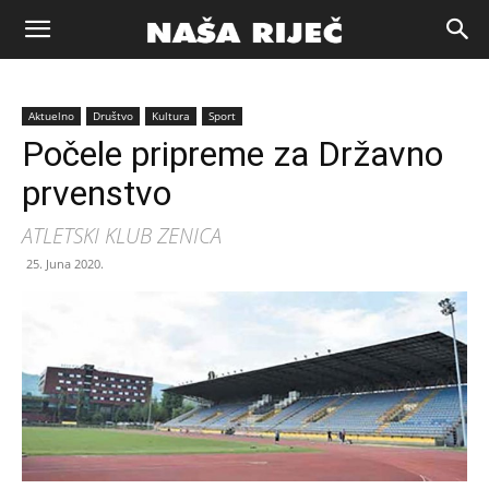
Naša
Aktuelno
Društvo
Kultura
Sport
riječ
Počele pripreme za Državno
prvenstvo
Zenica
ATLETSKI KLUB ZENICA
25. Juna 2020.