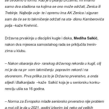
samo dva stadiona na kojima se ono može održati, Zenica ili
Trebinje. Najbolje uvje- te i opremu ima AK Zenica i siguran
sam da će se to takmičenje održati na sta- dionu Kamberovića
polja
–kaže Krehmić.
Državna prvakinja u disciplini kugle i diska,
Mediha
Salkić
,
nakon dva mjeseca samostalnog rada se priključila trenin-
zima u klubu.
–
Nakon obaranja dvo- ranskog državnog rekorda u kugli, cilj
mi je da na pr- vom takmičenju popravim rekord i na
otvorenom. Prva prilika za to je Državno prvenstvo, a onda
slijedi i
Balkanijada
–kaže Salkić koja je u seniorsku konku-
renciju ušla sa 16 godina.
–
Norma za Evropsko mlađe seniorsko prvenstvo nije problem
a moj cilj je da u 2021. godini izborim još neko od velikih