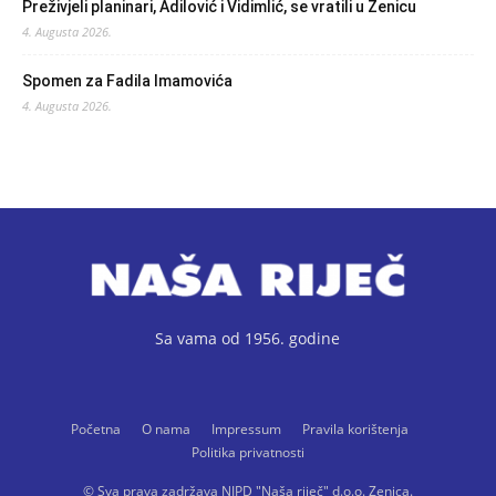
Preživjeli planinari, Adilović i Vidimlić, se vratili u Zenicu
4. Augusta 2026.
Spomen za Fadila Imamovića
4. Augusta 2026.
Sa vama od 1956. godine
Početna
O nama
Impressum
Pravila korištenja
Politika privatnosti
© Sva prava zadržava NIPD "Naša riječ" d.o.o. Zenica.