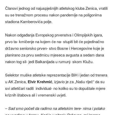
Članovi jednog od najuspješnijih atletskog kluba Zenica, vratili
su se trenažnom procesu nakon pandemije na poligonima
stadiona Kamberovića polje.
Nakon odgađanja Evropskog prvenstva i Olimpijskih igara,
prvo ta- kmičenje na kojem će na- stupiti bit će pojedinačno
državno seniorsko prven- stvo Bosne i Hercegovine koje je
planirano za prvu sedmicu mjeseca avgusta a sedam dana
nakon tog sli- jedi Balkanijada u rumunj- skom Klužu.
Selektor muške atletske reprezentacije BiH i jedan od trenera
u AK Zenica,
Elvir Krehmić
, izjavio je za „Našu riječ“ da su
svi atletičari radili individual- no koliko su to dopuštale mjere
kriznih štabova ali i vremenski uvjeti.
–
Sad smo počeli da radimo na atletskim tere- nima i polako
se uvodimo u formu. Kad je u pitanju Državno, mi imamo