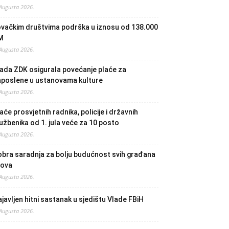
 Augusta 2026.
ovačkim društvima podrška u iznosu od 138.000
M
 Augusta 2026.
ada ZDK osigurala povećanje plaće za
aposlene u ustanovama kulture
 Augusta 2026.
aće prosvjetnih radnika, policije i državnih
užbenika od 1. jula veće za 10 posto
 Augusta 2026.
bra saradnja za bolju budućnost svih građana
lova
 Augusta 2026.
javljen hitni sastanak u sjedištu Vlade FBiH
 Augusta 2026.