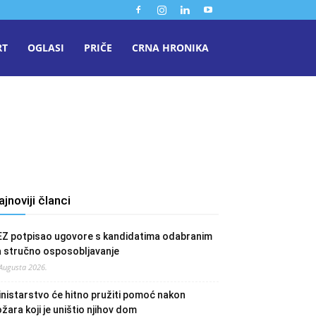
RT
OGLASI
PRIČE
CRNA HRONIKA
ajnoviji članci
EZ potpisao ugovore s kandidatima odabranim
a stručno osposobljavanje
 Augusta 2026.
nistarstvo će hitno pružiti pomoć nakon
žara koji je uništio njihov dom