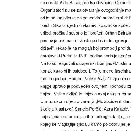
se obratili Aida Bašić, predsjedavajuća Općinsk
Organizatori su se za otvaranje ovogodišnje man
od istočnog pitanja do genocida“ autora prof.dr.
Izedin Šikalo, ujedno i vlasnik Izdavačke kuće „D
vrijedi pročitati govorio je i prof.dr. Orhan Baj
postavlja naš narod. Zašto je došlo do agresije i 
državi“, rekao je na maglajskoj promociji prof.
sarajevski Purim iz 1819. godine kada je spašeno
Na to su reagovali sarajevski Bošnjaci-Muslimani
konak kako bi ih oslobodili. To je mene fascini
tom događaju. Roman „Velika Avlija“ svjedoči o už
knjige upravo je posvećen ovoj temi i odnosu iz
knjige „Velika avlija“ te najavio svoj drugim ro
U muzičkom dijelu otvaranja „Mulabdićevih dan
škole u klasi prof. Sanele Porčić: Azra Kalabić,
najavljena je promocija bibliotečkog izdanja „Lega
kojeg se Maglajlije sjećaju samo po dobru jer j