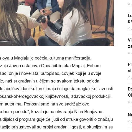
4.
L
K
4.
Vl
z
4.
lova u Maglaju je počela kulturna manifestacija
anizuje Javna ustanova Opća biblioteka Maglaj. Edhem
Pl
sl
c, on je i novelista, putopisac, čovjek koji je u svoje
4.
ajlije, naš sugrađanin u čijem se svakom tekstu ogleda i
ulabdićevi dani kulture’ imaju i ulogu da maglajskoj javnosti
Do
 bosanskohercegovačkoj književnosti, izdavačkoj produkciji,
O
4.
im autorima. Ponosni smo na sve sadržaje ove
odnom periodu“, kazala je na otvaranju Nina Bunjevac-
Na
la dijaloški program gdje će ljudi od struke govoriti o značaju
4.
ije prisustvovali su brojni građani i gosti, a okupljenim su