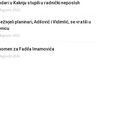
dari u Kaknju stupili u radnički neposluh
 Augusta 2026.
eživjeli planinari, Adilović i Vidimlić, se vratili u
enicu
 Augusta 2026.
pomen za Fadila Imamovića
 Augusta 2026.