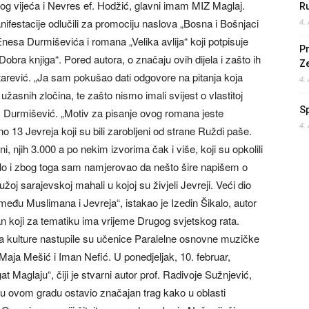
og vijeća i Nevres ef. Hodžić, glavni imam MIZ Maglaj.
Ru
ifestacije odlučili za promociju naslova „Bosna i Bošnjaci
4.
Enesa Durmiševića i romana „Velika avlija“ koji potpisuje
Pr
obra knjiga“. Pored autora, o značaju ovih dijela i zašto ih
Z
raktarević. „Ja sam pokušao dati odgovore na pitanja koja
4.
užasnih zločina, te zašto nismo imali svijest o vlastitoj
S
dr. Durmišević. „Motiv za pisanje ovog romana jeste
4.
 13 Jevreja koji su bili zarobljeni od strane Ruždi paše.
, njih 3.000 a po nekim izvorima čak i više, koji su opkolili
ralo i zbog toga sam namjerovao da nešto šire napišem o
oj sarajevskoj mahali u kojoj su živjeli Jevreji. Veći dio
među Muslimana i Jevreja“, istakao je Izedin Šikalo, autor
man koji za tematiku ima vrijeme Drugog svjetskog rata.
a kulture nastupile su učenice Paralelne osnovne muzičke
 Maja Mešić i Iman Nefić. U ponedjeljak, 10. februar,
t Maglaju“, čiji je stvarni autor prof. Radivoje Sužnjević,
e u ovom gradu ostavio značajan trag kako u oblasti