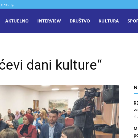
arketing
aša
AKTUELNO
INTERVIEW
DRUŠTVO
KULTURA
SPO
iječ
ćevi dani kulture“
enica
N
R
z
4.
Mi
po