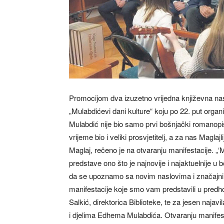
Promocijom dva izuzetno vrijedna književna nas
„Mulabdićevi dani kulture“ koju po 22. put org
Mulabdić nije bio samo prvi bošnjački romanopisa
vrijeme bio i veliki prosvjetitelj, a za nas Magl
Maglaj, rečeno je na otvaranju manifestacije. „‘M
predstave ono što je najnovije i najaktuelnije u
da se upoznamo sa novim naslovima i značajn
manifestacije koje smo vam predstavili u predh
Salkić, direktorica Biblioteke, te za jesen najavi
i djelima Edhema Mulabdića. Otvaranju manifestac