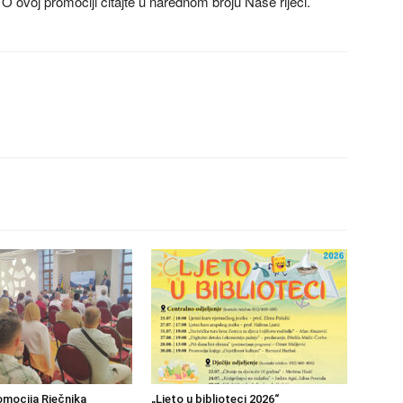
 O ovoj promociji čitajte u narednom broju Naše riječi.
mocija Rječnika
„Ljeto u biblioteci 2026“