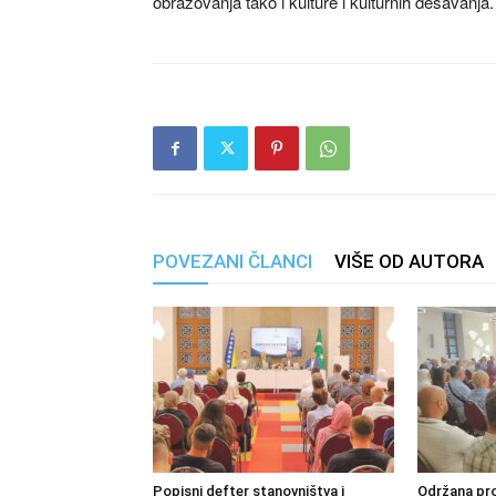
obrazovanja tako i kulture i kulturnih dešavanja.
POVEZANI ČLANCI
VIŠE OD AUTORA
Popisni defter stanovništva i
Održana pro