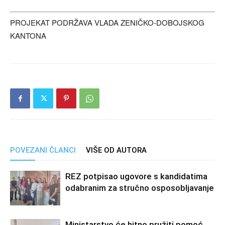
PROJEKAT PODRŽAVA VLADA ZENIČKO-DOBOJSKOG
KANTONA
POVEZANI ČLANCI
VIŠE OD AUTORA
REZ potpisao ugovore s kandidatima
odabranim za stručno osposobljavanje
Ministarstvo će hitno pružiti pomoć