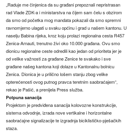
„Raduje me činjenica da su građani prepoznali nepristrasan
rad Vlade ZDK-a i ministarstva na čijem sam čelu s obzirom
da smo od početka mog mandata pokazali da smo spremni
ravnomjerno ulagati u svaku općinu i grad u našem kantonu. U
naselju Babina rijeka, kroz koju prolazi regionalna cesta R457
Zenica-Arnauti, trenutno živi oko 10.000 građana. Ovu smo
dionicu regionalne ceste odredili kao jedan od prioriteta jer je
od velike važnosti za građane Zenice te svakako i sve
građane našeg kantona koji dolaze u Kantonalnu bolnicu
Zenica. Dionica je u prilično lošem stanju zbog velike
opterećenosti ovog putnog pravca teretnim saobraćajem“,
rekao je Pašić, a prenijela Press služba.
Potpuna sanacija
Projektom je predviđena sanacija kolovozne konstrukcije,
sistema odvodnje, izrada nove vertikalne i horizontalne
saobraćajne signalizacije te izgradnja biciklističko-pješačkih
staza.