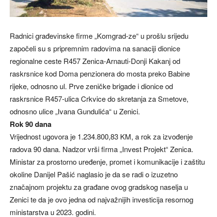
Radnici građevinske firme „Komgrad-ze“ u prošlu srijedu
započeli su s pripremnim radovima na sanaciji dionice
regionalne ceste R457 Zenica-Arnauti-Donji Kakanj od
raskrsnice kod Doma penzionera do mosta preko Babine
rijeke, odnosno ul. Prve zeničke brigade i dionice od
raskrsnice R457-ulica Crkvice do skretanja za Smetove,
odnosno ulice „Ivana Gundulića“ u Zenici.
Rok 90 dana
Vrijednost ugovora je 1.234.800,83 KM, a rok za izvođenje
radova 90 dana. Nadzor vrši firma „Invest Projekt“ Zenica.
Ministar za prostorno uređenje, promet i komunikacije i zaštitu
okoline Danijel Pašić naglasio je da se radi o izuzetno
značajnom projektu za građane ovog gradskog naselja u
Zenici te da je ovo jedna od najvažnijih investicija resornog
ministarstva u 2023. godini.