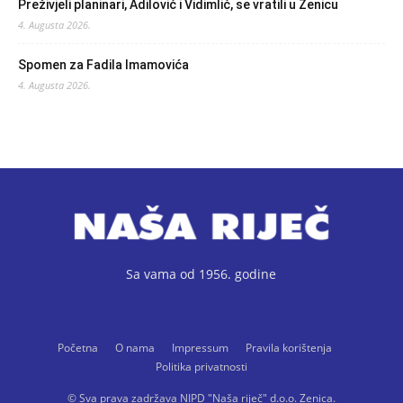
Preživjeli planinari, Adilović i Vidimlić, se vratili u Zenicu
4. Augusta 2026.
Spomen za Fadila Imamovića
4. Augusta 2026.
Sa vama od 1956. godine
Početna
O nama
Impressum
Pravila korištenja
Politika privatnosti
© Sva prava zadržava NIPD "Naša riječ" d.o.o. Zenica.