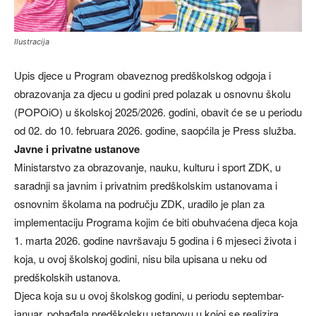
Ilustracija
Upis djece u Program obaveznog predškolskog odgoja i
obrazovanja za djecu u godini pred polazak u osnovnu školu
(POPOiO) u školskoj 2025/2026. godini, obavit će se u periodu
od 02. do 10. februara 2026. godine, saopćila je Press služba.
Javne i privatne ustanove
Ministarstvo za obrazovanje, nauku, kulturu i sport ZDK, u
saradnji sa javnim i privatnim predškolskim ustanovama i
osnovnim školama na području ZDK, uradilo je plan za
implementaciju Programa kojim će biti obuhvaćena djeca koja
1. marta 2026. godine navršavaju 5 godina i 6 mjeseci života i
koja, u ovoj školskoj godini, nisu bila upisana u neku od
predškolskih ustanova.
Djeca koja su u ovoj školskog godini, u periodu septembar-
januar, pohađala predškolsku ustanovu u kojoj se realizira