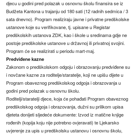
djecu u godini pred polazak u osnovnu školu finansira se iz
Budžeta Kantona u trajanju od 180 sati (12 radnih sedmica / 3
sata dnevno). Program realiziraju javne i privatne predškolske
ustanove koje su verifikovane, tj. upisane u Registar
predškolskih ustanova ZDK, kao i škole u sredinama gdje ne
postoje predškolske ustanove u državnoj ili privatnoj svojini.
Program će se realizirati u periodu mart-maj.
Predviđene kazne
Zakonom o predškolskom odgoju i obrazovanju predviđene su
i novčane kazne za roditelje/staratelje, koji ne upišu dijete u
Program obaveznog predškolskog odgoja i obrazovanja u
godini pred polazak u osnovnu školu.
Roditelji/staratelji djece, koja će pohađati Program obaveznog
predškolskog odgoja i obrazovanja, dužni su prilikom upisa
djeteta donijeti sljedeće dokumente: Izvod iz matične knjige
rođenih (kopija koju nije potrebno ovjeravati) te Ljekarsko
uvjerenje za upis u predškolsku ustanovu i osnovnu školu,