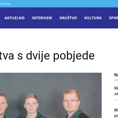
rketing
aša
AKTUELNO
INTERVIEW
DRUŠTVO
KULTURA
SPO
iječ
va s dvije pobjede
enica
N
R
z
4.
Mi
po