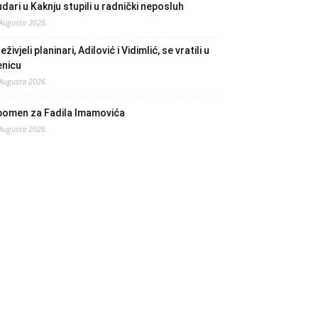
dari u Kaknju stupili u radnički neposluh
 Augusta 2026.
eživjeli planinari, Adilović i Vidimlić, se vratili u
enicu
 Augusta 2026.
pomen za Fadila Imamovića
 Augusta 2026.