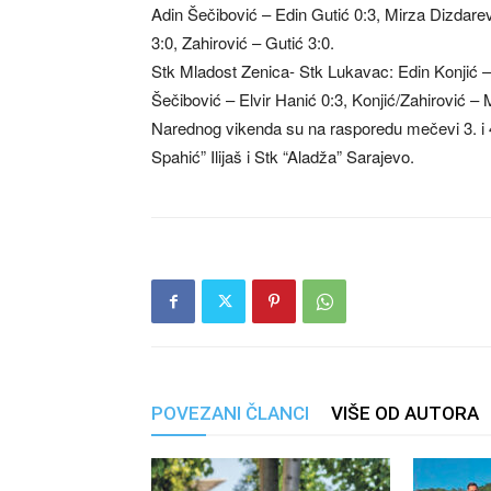
Adin Šečibović – Edin Gutić 0:3, Mirza Dizdarev
3:0, Zahirović – Gutić 3:0.
Stk Mladost Zenica- Stk Lukavac: Edin Konjić –
Šečibović – Elvir Hanić 0:3, Konjić/Zahirović – 
Narednog vikenda su na rasporedu mečevi 3. i 
Spahić” Ilijaš i Stk “Aladža” Sarajevo.
POVEZANI ČLANCI
VIŠE OD AUTORA