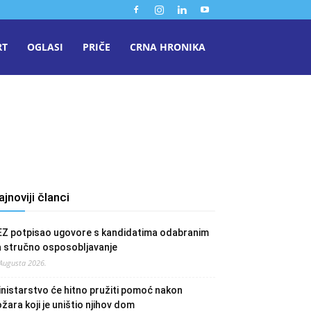
RT
OGLASI
PRIČE
CRNA HRONIKA
ajnoviji članci
EZ potpisao ugovore s kandidatima odabranim
a stručno osposobljavanje
 Augusta 2026.
nistarstvo će hitno pružiti pomoć nakon
žara koji je uništio njihov dom