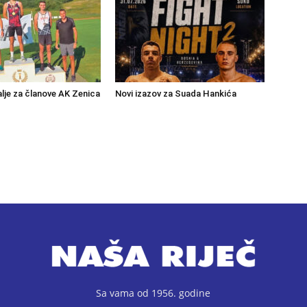
lje za članove AK Zenica
Novi izazov za Suada Hankića
Sa vama od 1956. godine