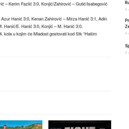
Ru
ić – Kerim Fazlić 3:0, Konjić/Zahirović – Gutić/Isabegović
4.
 Azur Hanić 3:0, Kenan Zahirović – Mirza Hanić 3:1, Adin
Pr
M. Hanić/E. Hanić 3:0, Konjić – M. Hanić 3:0.
Z
4. kola u kojim će Mladost gostovati kod Stk “Hašim
4.
S
4.