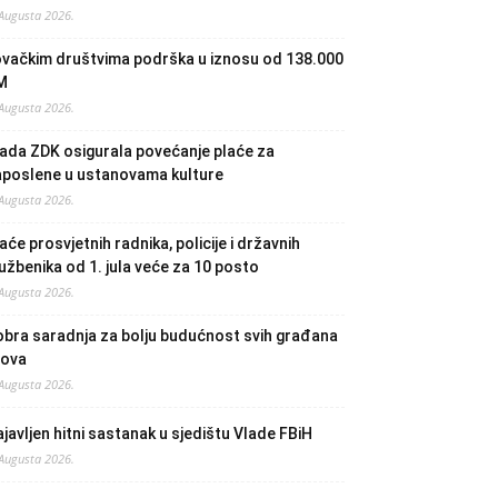
 Augusta 2026.
ovačkim društvima podrška u iznosu od 138.000
M
 Augusta 2026.
ada ZDK osigurala povećanje plaće za
aposlene u ustanovama kulture
 Augusta 2026.
aće prosvjetnih radnika, policije i državnih
užbenika od 1. jula veće za 10 posto
 Augusta 2026.
bra saradnja za bolju budućnost svih građana
lova
 Augusta 2026.
javljen hitni sastanak u sjedištu Vlade FBiH
 Augusta 2026.