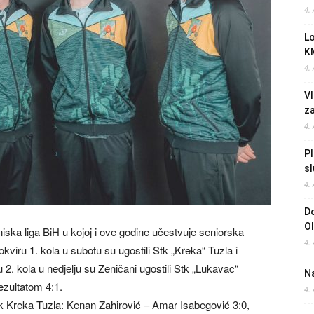
4.
L
K
4.
Vl
z
4.
Pl
sl
4.
Do
O
iska liga BiH u kojoj i ove godine učestvuje seniorska
4.
viru 1. kola u subotu su ugostili Stk „Kreka“ Tuzla i
u 2. kola u nedjelju su Zeničani ugostili Stk „Lukavac“
Na
rezultatom 4:1.
4.
k Kreka Tuzla: Kenan Zahirović – Amar Isabegović 3:0,