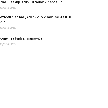
dari u Kaknju stupili u radnički neposluh
 Augusta 2026.
eživjeli planinari, Adilović i Vidimlić, se vratili u
enicu
 Augusta 2026.
pomen za Fadila Imamovića
 Augusta 2026.