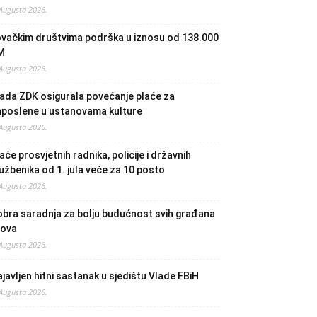
 Augusta 2026.
ovačkim društvima podrška u iznosu od 138.000
M
 Augusta 2026.
ada ZDK osigurala povećanje plaće za
aposlene u ustanovama kulture
 Augusta 2026.
aće prosvjetnih radnika, policije i državnih
užbenika od 1. jula veće za 10 posto
 Augusta 2026.
bra saradnja za bolju budućnost svih građana
lova
 Augusta 2026.
javljen hitni sastanak u sjedištu Vlade FBiH
 Augusta 2026.