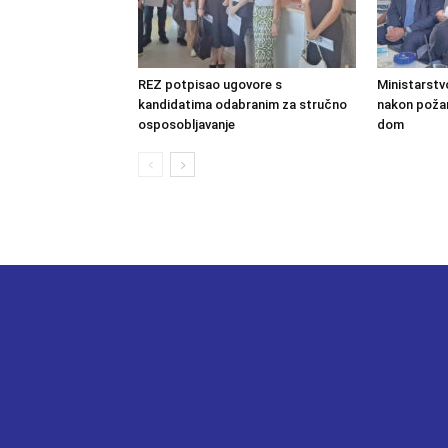
REZ potpisao ugovore s
Ministarstv
kandidatima odabranim za stručno
nakon požara
osposobljavanje
dom