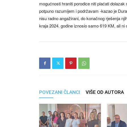
mogućnosti hraniti porodice niti plaćati dolaza
potpuno razumijem i podržavam -kazao je Durako
nisu radno angažirani, do konačnog rješenja nj
kraja 2024. godine iznosio samo 619 KM, ali ni on
POVEZANI ČLANCI
VIŠE OD AUTORA