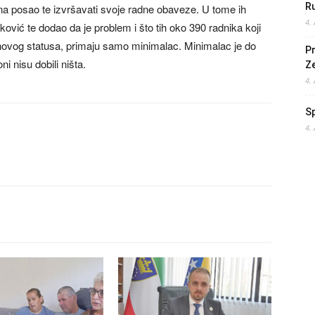
Ru
k na posao te izvršavati svoje radne obaveze. U tome ih
4.
vić te dodao da je problem i što tih oko 390 radnika koji
ihovog statusa, primaju samo minimalac. Minimalac je do
Pr
i nisu dobili ništa.
Z
4.
S
4.