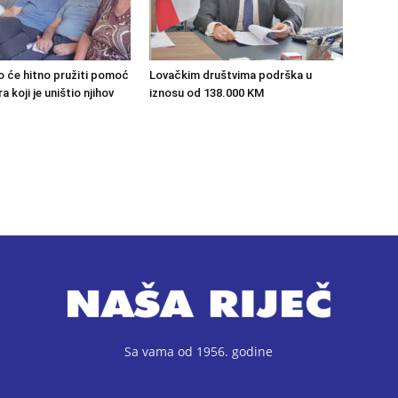
o će hitno pružiti pomoć
Lovačkim društvima podrška u
 koji je uništio njihov
iznosu od 138.000 KM
Sa vama od 1956. godine