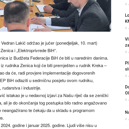
4.
L
K
4.
Vl
je Vedran Lakić održao je jučer (ponedjeljak, 10. mart)
z
enica i „Elektroprivrede BiH“.
4.
enica iz Budžeta Federacije BiH će biti u narednim danima.
Pl
iz rudnika Zenica koji će biti premješten u rudnik Kreka –
sl
kao da će, radi provjere implementacije dogovorenih
4.
i EP BiH odlaziti u sedmičnu posjetu ovom rudniku,
rudarstva i industrije.
Do
O
ć istakao je u nedavnoj izjavi za Našu riječ da se zenički
4.
a, ali je do okončanja tog postupka bilo radno angažovano
e neangažirano te čekaju da u skladu s programom
Na
us.
4.
2024. godine i januar 2025. godine. Ljudi više nisu u