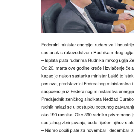
Federalni ministar energije, rudarstva i industri
sastanak s rukovodstvom Rudnika mrkog uglja Z
– Isplata plata rudarima Rudnika mrkog uglja Z
Od 20. marta ove godine kreće i izvlačenje čela 
kazao je nakon sastanka ministar Lakić te ista
poslova, predstavnici Federalnog ministarstva 
saopćeno je iz Federalnog ministarstva energije, 
Predsjednik zeničkog sindikata Nedžad Durakovi
rudnik nalazi se u postupku potpunog zatvaranj
oko 190 radnika. Oko 390 radnika privremeno j
socijalnog zbrinjavanja, bude riješen njihov stat
– Nismo dobili plate za novembar i decembar iz 