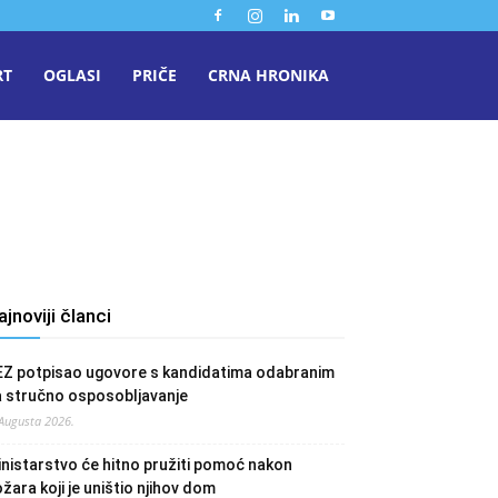
RT
OGLASI
PRIČE
CRNA HRONIKA
ajnoviji članci
EZ potpisao ugovore s kandidatima odabranim
a stručno osposobljavanje
 Augusta 2026.
nistarstvo će hitno pružiti pomoć nakon
žara koji je uništio njihov dom