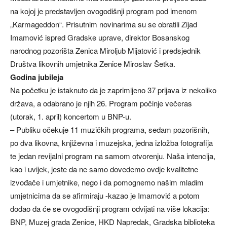
na kojoj je predstavljen ovogodišnji program pod imenom
„Karmageddon“. Prisutnim novinarima su se obratili Zijad
Imamović ispred Gradske uprave, direktor Bosanskog
narodnog pozorišta Zenica Miroljub Mijatović i predsjednik
Društva likovnih umjetnika Zenice Miroslav Šetka.
Godina jubileja
Na početku je istaknuto da je zaprimljeno 37 prijava iz nekoliko
država, a odabrano je njih 26. Program počinje večeras
(utorak, 1. april) koncertom u BNP-u.
– Publiku očekuje 11 muzičkih programa, sedam pozorišnih,
po dva likovna, književna i muzejska, jedna izložba fotografija
te jedan revijalni program na samom otvorenju. Naša intencija,
kao i uvijek, jeste da ne samo dovedemo ovdje kvalitetne
izvođače i umjetnike, nego i da pomognemo našim mladim
umjetnicima da se afirmiraju -kazao je Imamović a potom
dodao da će se ovogodišnji program odvijati na više lokacija:
BNP, Muzej grada Zenice, HKD Napredak, Gradska biblioteka