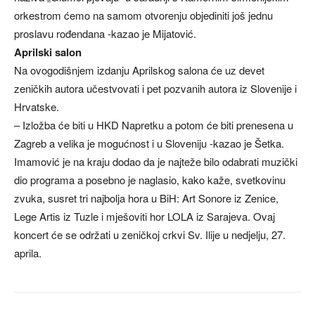
orkestrom ćemo na samom otvorenju objediniti još jednu
proslavu rođendana -kazao je Mijatović.
Aprilski salon
Na ovogodišnjem izdanju Aprilskog salona će uz devet
zeničkih autora učestvovati i pet pozvanih autora iz Slovenije i
Hrvatske.
– Izložba će biti u HKD Napretku a potom će biti prenesena u
Zagreb a velika je mogućnost i u Sloveniju -kazao je Šetka.
Imamović je na kraju dodao da je najteže bilo odabrati muzički
dio programa a posebno je naglasio, kako kaže, svetkovinu
zvuka, susret tri najbolja hora u BiH: Art Sonore iz Zenice,
Lege Artis iz Tuzle i mješoviti hor LOLA iz Sarajeva. Ovaj
koncert će se održati u zeničkoj crkvi Sv. Ilije u nedjelju, 27.
aprila.