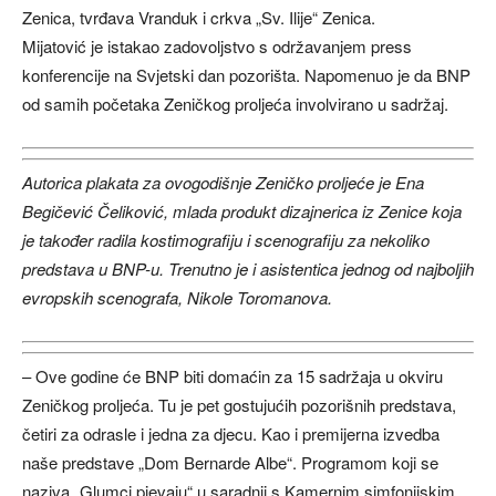
Zenica, tvrđava Vranduk i crkva „Sv. Ilije“ Zenica.
Mijatović je istakao zadovoljstvo s održavanjem press
konferencije na Svjetski dan pozorišta. Napomenuo je da BNP
od samih početaka Zeničkog proljeća involvirano u sadržaj.
Autorica plakata za ovogodišnje Zeničko proljeće je Ena
Begičević Čeliković, mlada produkt dizajnerica iz Zenice koja
je također radila kostimografiju i scenografiju za nekoliko
predstava u BNP-u. Trenutno je i asistentica jednog od najboljih
evropskih scenografa, Nikole Toromanova.
– Ove godine će BNP biti domaćin za 15 sadržaja u okviru
Zeničkog proljeća. Tu je pet gostujućih pozorišnih predstava,
četiri za odrasle i jedna za djecu. Kao i premijerna izvedba
naše predstave „Dom Bernarde Albe“. Programom koji se
naziva „Glumci pjevaju“ u saradnji s Kamernim simfonijskim