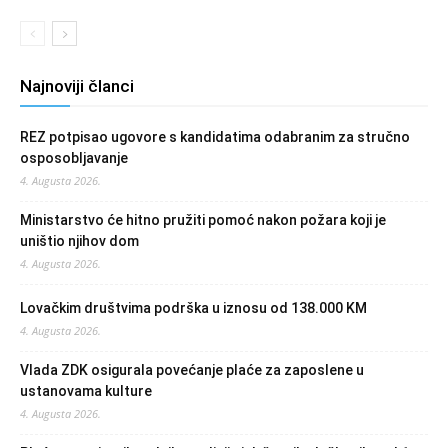
Najnoviji članci
REZ potpisao ugovore s kandidatima odabranim za stručno
osposobljavanje
4. Augusta 2026.
Ministarstvo će hitno pružiti pomoć nakon požara koji je
uništio njihov dom
4. Augusta 2026.
Lovačkim društvima podrška u iznosu od 138.000 KM
4. Augusta 2026.
Vlada ZDK osigurala povećanje plaće za zaposlene u
ustanovama kulture
4. Augusta 2026.