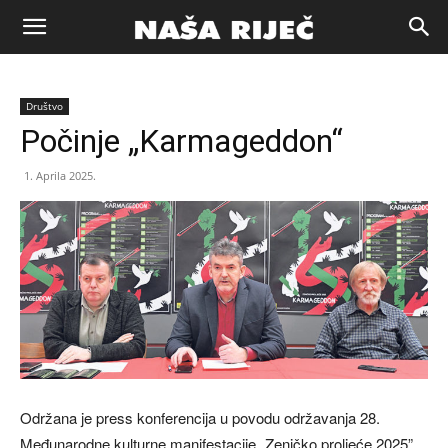
Naša
Društvo
riječ
Počinje „Karmageddon“
1. Aprila 2025.
Zenica
Održana je press konferencija u povodu održavanja 28.
Međunarodne kulturne manifestacije „Zeničko proljeće 2025”