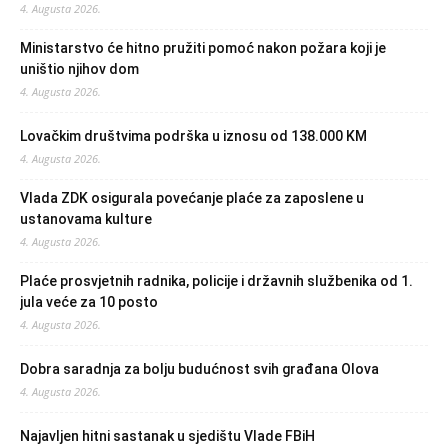
4. Augusta 2026.
Ministarstvo će hitno pružiti pomoć nakon požara koji je
uništio njihov dom
4. Augusta 2026.
Lovačkim društvima podrška u iznosu od 138.000 KM
4. Augusta 2026.
Vlada ZDK osigurala povećanje plaće za zaposlene u
ustanovama kulture
4. Augusta 2026.
Plaće prosvjetnih radnika, policije i državnih službenika od 1.
jula veće za 10 posto
4. Augusta 2026.
Dobra saradnja za bolju budućnost svih građana Olova
4. Augusta 2026.
Najavljen hitni sastanak u sjedištu Vlade FBiH