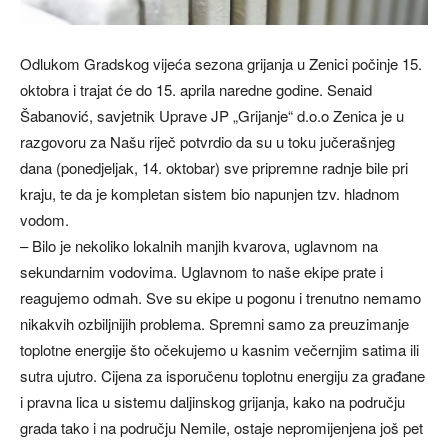
Odlukom Gradskog vijeća sezona grijanja u Zenici počinje 15.
oktobra i trajat će do 15. aprila naredne godine. Senaid
Šabanović, savjetnik Uprave JP „Grijanje“ d.o.o Zenica je u
razgovoru za Našu riječ potvrdio da su u toku jučerašnjeg
dana (ponedjeljak, 14. oktobar) sve pripremne radnje bile pri
kraju, te da je kompletan sistem bio napunjen tzv. hladnom
vodom.
– Bilo je nekoliko lokalnih manjih kvarova, uglavnom na
sekundarnim vodovima. Uglavnom to naše ekipe prate i
reagujemo odmah. Sve su ekipe u pogonu i trenutno nemamo
nikakvih ozbiljnijih problema. Spremni samo za preuzimanje
toplotne energije što očekujemo u kasnim večernjim satima ili
sutra ujutro. Cijena za isporučenu toplotnu energiju za građane
i pravna lica u sistemu daljinskog grijanja, kako na području
grada tako i na području Nemile, ostaje nepromijenjena još pet