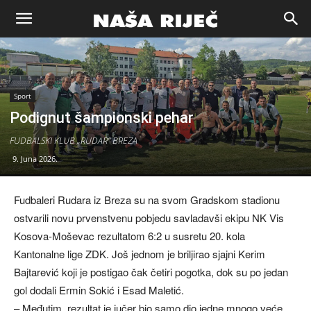
Naša
riječ
Sport
Podignut šampionski pehar
Zenica
FUDBALSKI KLUB „RUDAR“ BREZA
9. Juna 2026.
Fudbaleri Rudara iz Breza su na svom Gradskom stadionu
ostvarili novu prvenstvenu pobjedu savladavši ekipu NK Vis
Kosova-Moševac rezultatom 6:2 u susretu 20. kola
Kantonalne lige ZDK. Još jednom je briljirao sjajni Kerim
Bajtarević koji je postigao čak četiri pogotka, dok su po jedan
gol dodali Ermin Sokić i Esad Maletić.
– Međutim, rezultat je jučer bio samo dio jedne mnogo veće