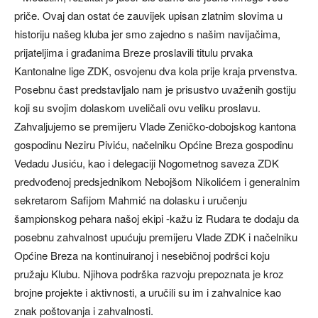
priče. Ovaj dan ostat će zauvijek upisan zlatnim slovima u
historiju našeg kluba jer smo zajedno s našim navijačima,
prijateljima i građanima Breze proslavili titulu prvaka
Kantonalne lige ZDK, osvojenu dva kola prije kraja prvenstva.
Posebnu čast predstavljalo nam je prisustvo uvaženih gostiju
koji su svojim dolaskom uveličali ovu veliku proslavu.
Zahvaljujemo se premijeru Vlade Zeničko-dobojskog kantona
gospodinu Neziru Piviću, načelniku Općine Breza gospodinu
Vedadu Jusiću, kao i delegaciji Nogometnog saveza ZDK
predvođenoj predsjednikom Nebojšom Nikolićem i generalnim
sekretarom Safijom Mahmić na dolasku i uručenju
šampionskog pehara našoj ekipi -kažu iz Rudara te dodaju da
posebnu zahvalnost upućuju premijeru Vlade ZDK i načelniku
Općine Breza na kontinuiranoj i nesebičnoj podršci koju
pružaju Klubu. Njihova podrška razvoju prepoznata je kroz
brojne projekte i aktivnosti, a uručili su im i zahvalnice kao
znak poštovanja i zahvalnosti.