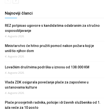
Najnoviji članci
REZ potpisao ugovore s kandidatima odabranim za stručno
osposobljavanje
4. Augusta 2026.
Ministarstvo će hitno pružiti pomoć nakon požara koji je
uništio njihov dom
4. Augusta 2026.
Lovačkim društvima podrška u iznosu od 138.000 KM
4. Augusta 2026.
Vlada ZDK osigurala povećanje plaće za zaposlene u
ustanovama kulture
4. Augusta 2026.
Plaće prosvjetnih radnika, policije i državnih službenika od 1.
jula veće za 10 posto