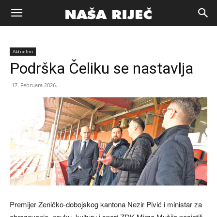
Naša
Aktuelno
riječ
Podrška Čeliku se nastavlja
17. Februara 2026.
Zenica
Premijer Zeničko-dobojskog kantona Nezir Pivić i ministar za
obrazovanje, nauku, kulturu i sport ZDK Mirza Mušija posjetili