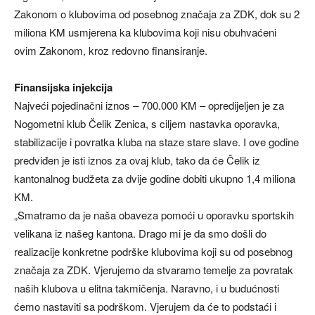
Zakonom o klubovima od posebnog značaja za ZDK, dok su 2
miliona KM usmjerena ka klubovima koji nisu obuhvaćeni
ovim Zakonom, kroz redovno finansiranje.
Finansijska injekcija
Najveći pojedinačni iznos – 700.000 KM – opredijeljen je za
Nogometni klub Čelik Zenica, s ciljem nastavka oporavka,
stabilizacije i povratka kluba na staze stare slave. I ove godine
predviđen je isti iznos za ovaj klub, tako da će Čelik iz
kantonalnog budžeta za dvije godine dobiti ukupno 1,4 miliona
KM.
„Smatramo da je naša obaveza pomoći u oporavku sportskih
velikana iz našeg kantona. Drago mi je da smo došli do
realizacije konkretne podrške klubovima koji su od posebnog
značaja za ZDK. Vjerujemo da stvaramo temelje za povratak
naših klubova u elitna takmičenja. Naravno, i u budućnosti
ćemo nastaviti sa podrškom. Vjerujem da će to podstaći i