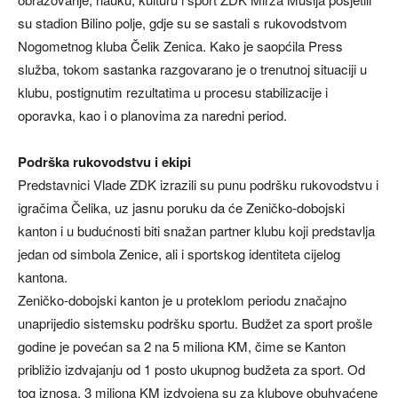
su stadion Bilino polje, gdje su se sastali s rukovodstvom
Nogometnog kluba Čelik Zenica. Kako je saopćila Press
služba, tokom sastanka razgovarano je o trenutnoj situaciji u
klubu, postignutim rezultatima u procesu stabilizacije i
oporavka, kao i o planovima za naredni period.
Podrška rukovodstvu i ekipi
Predstavnici Vlade ZDK izrazili su punu podršku rukovodstvu i
igračima Čelika, uz jasnu poruku da će Zeničko-dobojski
kanton i u budućnosti biti snažan partner klubu koji predstavlja
jedan od simbola Zenice, ali i sportskog identiteta cijelog
kantona.
Zeničko-dobojski kanton je u proteklom periodu značajno
unaprijedio sistemsku podršku sportu. Budžet za sport prošle
godine je povećan sa 2 na 5 miliona KM, čime se Kanton
približio izdvajanju od 1 posto ukupnog budžeta za sport. Od
tog iznosa, 3 miliona KM izdvojena su za klubove obuhvaćene