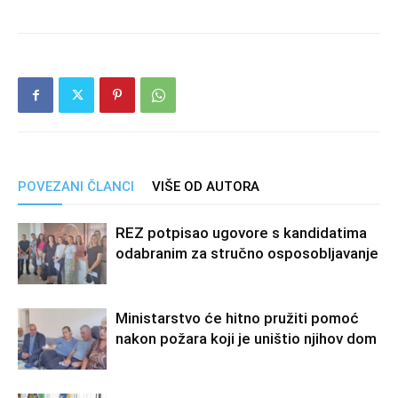
POVEZANI ČLANCI
VIŠE OD AUTORA
REZ potpisao ugovore s kandidatima
odabranim za stručno osposobljavanje
Ministarstvo će hitno pružiti pomoć
nakon požara koji je uništio njihov dom