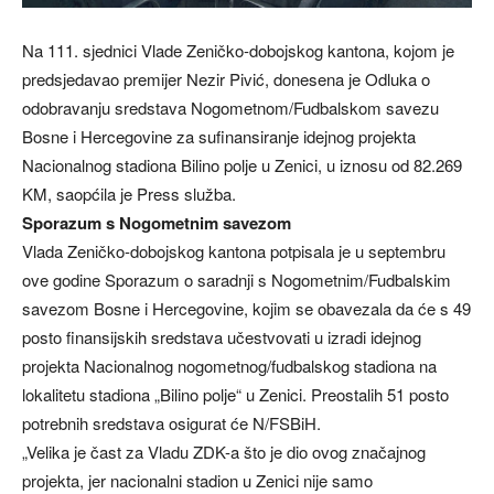
Na 111. sjednici Vlade Zeničko-dobojskog kantona, kojom je
predsjedavao premijer Nezir Pivić, donesena je Odluka o
odobravanju sredstava Nogometnom/Fudbalskom savezu
Bosne i Hercegovine za sufinansiranje idejnog projekta
Nacionalnog stadiona Bilino polje u Zenici, u iznosu od 82.269
KM, saopćila je Press služba.
Sporazum s Nogometnim savezom
Vlada Zeničko-dobojskog kantona potpisala je u septembru
ove godine Sporazum o saradnji s Nogometnim/Fudbalskim
savezom Bosne i Hercegovine, kojim se obavezala da će s 49
posto finansijskih sredstava učestvovati u izradi idejnog
projekta Nacionalnog nogometnog/fudbalskog stadiona na
lokalitetu stadiona „Bilino polje“ u Zenici. Preostalih 51 posto
potrebnih sredstava osigurat će N/FSBiH.
„Velika je čast za Vladu ZDK-a što je dio ovog značajnog
projekta, jer nacionalni stadion u Zenici nije samo