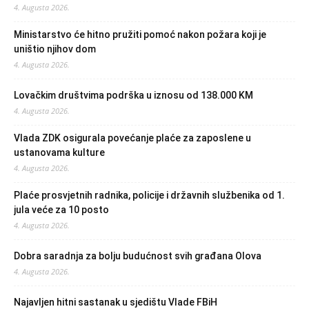
4. Augusta 2026.
Ministarstvo će hitno pružiti pomoć nakon požara koji je
uništio njihov dom
4. Augusta 2026.
Lovačkim društvima podrška u iznosu od 138.000 KM
4. Augusta 2026.
Vlada ZDK osigurala povećanje plaće za zaposlene u
ustanovama kulture
4. Augusta 2026.
Plaće prosvjetnih radnika, policije i državnih službenika od 1.
jula veće za 10 posto
4. Augusta 2026.
Dobra saradnja za bolju budućnost svih građana Olova
4. Augusta 2026.
Najavljen hitni sastanak u sjedištu Vlade FBiH