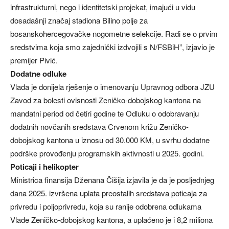
infrastrukturni, nego i identitetski projekat, imajući u vidu
dosadašnji značaj stadiona Bilino polje za
bosanskohercegovačke nogometne selekcije. Radi se o prvim
sredstvima koja smo zajednički izdvojili s N/FSBiH”, izjavio je
premijer Pivić.
Dodatne odluke
Vlada je donijela rješenje o imenovanju Upravnog odbora JZU
Zavod za bolesti ovisnosti Zeničko-dobojskog kantona na
mandatni period od četiri godine te Odluku o odobravanju
dodatnih novčanih sredstava Crvenom križu Zeničko-
dobojskog kantona u iznosu od 30.000 KM, u svrhu dodatne
podrške provođenju programskih aktivnosti u 2025. godini.
Poticaji i helikopter
Ministrica finansija Dženana Čišija izjavila je da je posljednjeg
dana 2025. izvršena uplata preostalih sredstava poticaja za
privredu i poljoprivredu, koja su ranije odobrena odlukama
Vlade Zeničko-dobojskog kantona, a uplaćeno je i 8,2 miliona