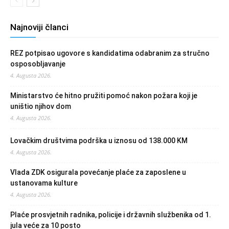
Najnoviji članci
REZ potpisao ugovore s kandidatima odabranim za stručno
osposobljavanje
4. Augusta 2026.
Ministarstvo će hitno pružiti pomoć nakon požara koji je
uništio njihov dom
4. Augusta 2026.
Lovačkim društvima podrška u iznosu od 138.000 KM
4. Augusta 2026.
Vlada ZDK osigurala povećanje plaće za zaposlene u
ustanovama kulture
4. Augusta 2026.
Plaće prosvjetnih radnika, policije i državnih službenika od 1.
jula veće za 10 posto