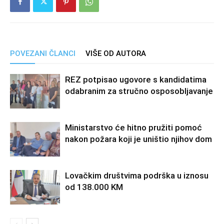
POVEZANI ČLANCI
VIŠE OD AUTORA
REZ potpisao ugovore s kandidatima
odabranim za stručno osposobljavanje
Ministarstvo će hitno pružiti pomoć
nakon požara koji je uništio njihov dom
Lovačkim društvima podrška u iznosu
od 138.000 KM