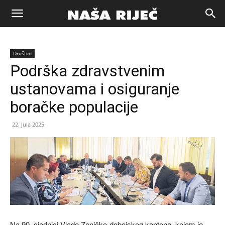
Naša
Društvo
riječ
Podrška zdravstvenim
ustanovama i osiguranje
Zenica
boračke populacije
22. Jula 2025.
Na 90. sjednici Vlade Zeničko-dobojskog kantona, kojom je