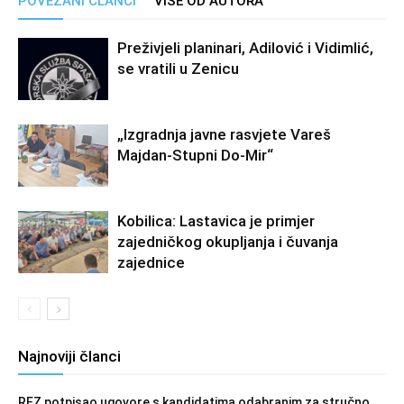
POVEZANI ČLANCI
VIŠE OD AUTORA
Preživjeli planinari, Adilović i Vidimlić,
se vratili u Zenicu
„Izgradnja javne rasvjete Vareš
Majdan-Stupni Do-Mir“
Kobilica: Lastavica je primjer
zajedničkog okupljanja i čuvanja
zajednice
Najnoviji članci
REZ potpisao ugovore s kandidatima odabranim za stručno