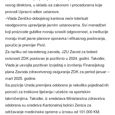
novog direktora, u skladu sa zakonom i procedurama koje
provodi Upravni odbor ustanove.
–Vlada Zeničko-dobojskog kantona neće tolerisati
neodgovorno upravljanje javnim ustanovama. Svi menadžeri
koji proizvode gubitke moraju snositi odgovornost, a institucije
moraju imati jasne planove oporavka i efikasnog poslovanja,
poručio je premijer Pivić.
Za razliku od navedenog zavoda, JZU Zavod za bolesti
ovisnosti ZDK poslovao je pozitivno u 2024. godini. Također,
Vlada je usvojila pozitivan Izvještaj o izvršenju Finansijskog
plana Zavoda zdravstvenog osiguranja ZDK za period januar –
mart 2025. godine.
Sa pozicije Ureda premijera odobreno je nekoliko pojedinačnih
pomoći za troškove liječenja i učešće na sportskim
takmičenjima. Također, iz sredstava Ministarstva zdravstva
odobrena su sredstva Kantonalnoj bolnici Zenica za
održavanje medicinske opreme u iznosu od 101.000 KM.