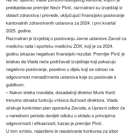
predsjedavao premijer Nezir Pivić, razmatrani su izvještaji iz
oblasti zdravstva i privrede, uključujući finansijsko poslovanje
kantonalnih zdravstvenih ustanova za 2024. i prvi kvartal
2025. godine.
Razmatran je Izvještaj o poslovanju Javne ustanove Zavod za
medicinu rada i sportsku medicinu ZDK, koji je za 2024.
godinu iskazao negativan finansijski rezultat. Premijer Pivić je
istakao da Vlada neće podržavati izvještaje koji pokazuju
negativno poslovanje, posebno u dijelu koji se odnosi na
odgovornost menadžmenta ustanova koje su poslovale s
gubitkom.
– Nakon isteka mandata, dosadašnji direktor Muris Karić
trenutno obnaša funkciju vršioca dužnosti direktora. Vlada
očekuje konkretan plan oporavka Zavoda, a Upravni odbor će
u narednom periodu donijeti odluku u skladu s principima
odgovornosti i efikasnosti, kazao je premijer Pivić.
U tom smislu, najavljeno je raspisivanje konkursa za izbor