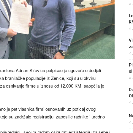
4.
L
K
4.
Vl
z
4.
Pl
kantona Adnan Sirovica potpisao je ugovore o dodjeli
sl
 branilačke populacije iz Zenice, koji su u okviru
4.
j za osnivanje firme u iznosu od 12.000 KM, saopćila je
Do
O
4.
no je pet vlasnika firmi osnovanih uz poticaj ovog
koje su zadržale registraciju, zaposlile radnike i uredno
Na
4.
privrednici i svojim radom osigurati egzistenciju za sebe i