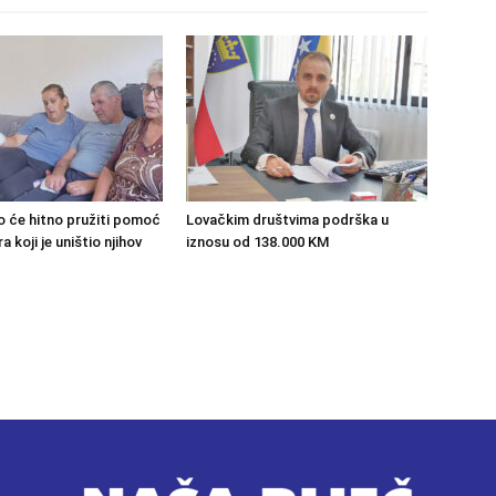
o će hitno pružiti pomoć
Lovačkim društvima podrška u
 koji je uništio njihov
iznosu od 138.000 KM