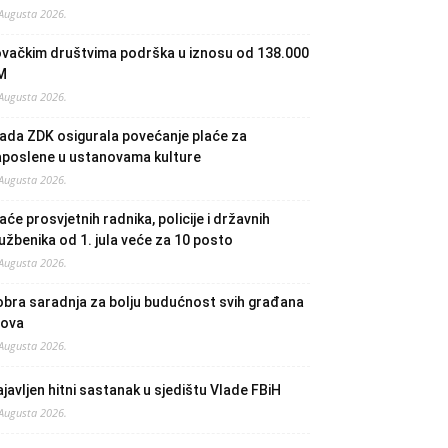
 Augusta 2026.
ovačkim društvima podrška u iznosu od 138.000
M
 Augusta 2026.
ada ZDK osigurala povećanje plaće za
aposlene u ustanovama kulture
 Augusta 2026.
aće prosvjetnih radnika, policije i državnih
užbenika od 1. jula veće za 10 posto
 Augusta 2026.
bra saradnja za bolju budućnost svih građana
lova
 Augusta 2026.
javljen hitni sastanak u sjedištu Vlade FBiH
 Augusta 2026.