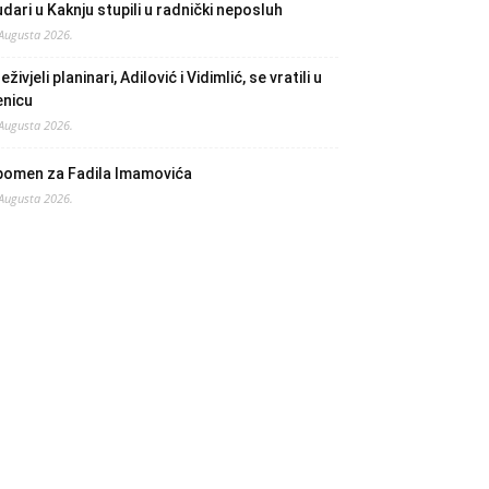
dari u Kaknju stupili u radnički neposluh
 Augusta 2026.
eživjeli planinari, Adilović i Vidimlić, se vratili u
enicu
 Augusta 2026.
pomen za Fadila Imamovića
 Augusta 2026.