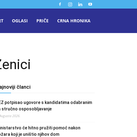
RT
OGLASI
PRIČE
CRNA HRONIKA
Zenici
ajnoviji članci
EZ potpisao ugovore s kandidatima odabranim
a stručno osposobljavanje
 Augusta 2026.
nistarstvo će hitno pružiti pomoć nakon
žara koji je uništio njihov dom