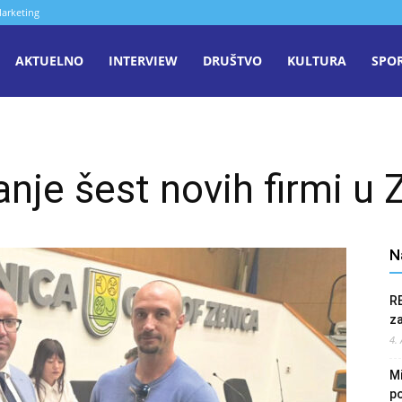
arketing
aša
AKTUELNO
INTERVIEW
DRUŠTVO
KULTURA
SPO
iječ
nje šest novih firmi u 
enica
N
R
z
4.
Mi
po