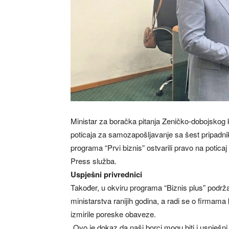
Ministar za boračka pitanja Zeničko-dobojskog 
poticaja za samozapošljavanje sa šest pripadnika
programa “Prvi biznis” ostvarili pravo na potica
Press služba.
Uspješni privrednici
Također, u okviru programa “Biznis plus” podrža
ministarstva ranijih godina, a radi se o firmama 
izmirile poreske obaveze.
„Ovo je dokaz da naši borci mogu biti i uspješni 