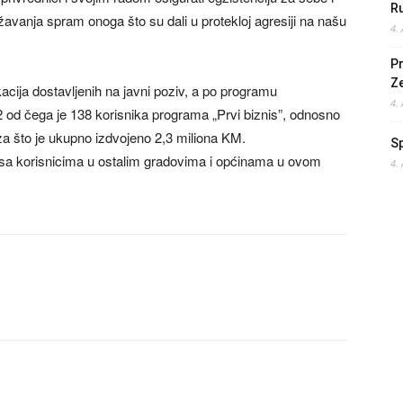
Ru
žavanja spram onoga što su dali u protekloj agresiji na našu
4.
Pr
Z
cija dostavljenih na javni poziv, a po programu
4.
 od čega je 138 korisnika programa „Prvi biznis”, odnosno
a što je ukupno izdvojeno 2,3 miliona KM.
S
 sa korisnicima u ostalim gradovima i općinama u ovom
4.