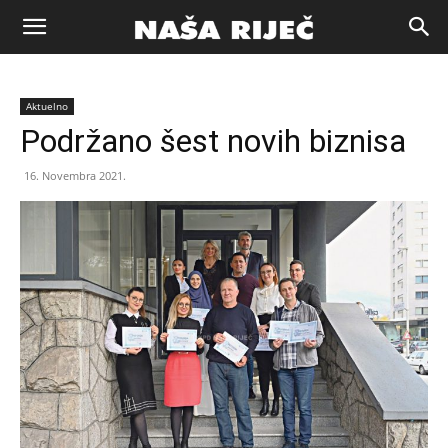
Naša
Aktuelno
riječ
Podržano šest novih biznisa
16. Novembra 2021.
Zenica