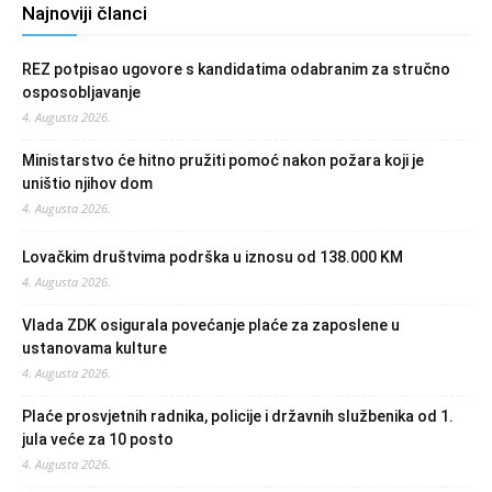
Najnoviji članci
REZ potpisao ugovore s kandidatima odabranim za stručno
osposobljavanje
4. Augusta 2026.
Ministarstvo će hitno pružiti pomoć nakon požara koji je
uništio njihov dom
4. Augusta 2026.
Lovačkim društvima podrška u iznosu od 138.000 KM
4. Augusta 2026.
Vlada ZDK osigurala povećanje plaće za zaposlene u
ustanovama kulture
4. Augusta 2026.
Plaće prosvjetnih radnika, policije i državnih službenika od 1.
jula veće za 10 posto
4. Augusta 2026.