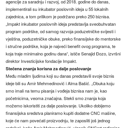
agencije za saradnju i razvoj, od 2018. godine do danas,
implementirali su inkubator poslovnih ideja u 55 lokalnih
zajednica, a tom prilikom je podržano preko 250 biznisa.
„Impakt inkubator poslovnih ideja predstavlja sveobuhvatan
program podrške, od samog razvoja poduzetničke svijesti i
vještina, poduzetničke obuke, preko finansijske do mentorske
i stručne podrške, koja je najveći benefit ovog programa, te
koja traje minimalno godinu dana“, ističe Senajid Đozo, izvršni
direktor Investicijske fondacije Impakt.
Stečena znanja korisna za dalje poslovanje
Među mladim ljudima koji su danas predstavili svoje biznis
ideje bili su Amir Mehmedinović i Alma Bašić. „Obuka koju
smo imali na temu pisanja i vođeja biznisa nam je, kao
početnicima, veoma značajna. Stekli smo znanja koja
možemo iskoristiti za dalje poslovanje. Ukoliko dobijemo
finansijska sredstva planiramo kupiti dodatne CNC mašine,
koje će nam povećati proizvodnju, te zaposliti još jednog
radnika“, kaže Amir Mehmedinović, vlasnik CNCart radionice.