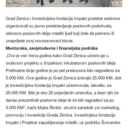
Grad Zenica i Investicijska fondacija Impakt protekle sedmice
organizovali su javno predstavljanje poslovnih poduhvata,
odnosno poslovnih ideja mladih ljudi koji žele da pokrenu ili
unaprijede svoj novoosnovani biznis.
Mentorska, savjetodavna i finansijska podrška
„Ovo je već treća godina kako Grad Zenica učestvuje u
ovakvom projektu s Impaktom inkubatorom poslovnih ideja.
Prethodne dvije godine je po pet preduzeća bilo nagrađeno sa
5.000 KM. Ove godine je Grad Zenica izdvojio 25.000 KM, dok
je Investicijska fondacija Impakt učestvovala, također, sa
25.000 KM. Bilo je oko 20 prijavljenih učesnika, a šest njih će
danas prezentirati poslovne ideje te će biti nagrađeni sa po
5.000 KM“, kaže Maša Škrbić, stručni saradnik za marketing,
promociju i investicije Grada Zenica. Investicijska fondacija
Impakt i Projekat zapošljavanja mladih, uz podršku Švicarske