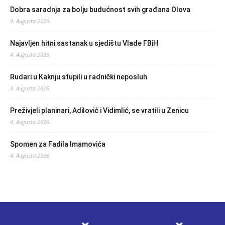
Dobra saradnja za bolju budućnost svih građana Olova
4. Augusta 2026.
Najavljen hitni sastanak u sjedištu Vlade FBiH
4. Augusta 2026.
Rudari u Kaknju stupili u radnički neposluh
4. Augusta 2026.
Preživjeli planinari, Adilović i Vidimlić, se vratili u Zenicu
4. Augusta 2026.
Spomen za Fadila Imamovića
4. Augusta 2026.