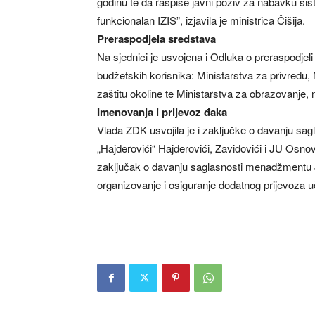
godinu te da raspiše javni poziv za nabavku s
funkcionalan IZIS”, izjavila je ministrica Čišija.
Preraspodjela sredstava
Na sjednici je usvojena i Odluka o preraspodje
budžetskih korisnika: Ministarstva za privredu, 
zaštitu okoline te Ministarstva za obrazovanje, n
Imenovanja i prijevoz đaka
Vlada ZDK usvojila je i zaključke o davanju sa
„Hajderovići“ Hajderovići, Zavidovići i JU Osn
zaključak o davanju saglasnosti menadžmentu 
organizovanje i osiguranje dodatnog prijevoza u