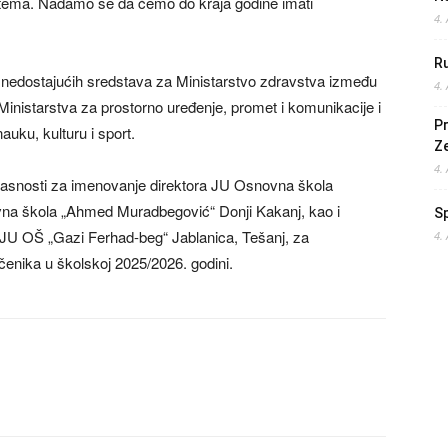
istema. Nadamo se da ćemo do kraja godine imati
4.
Ru
li nedostajućih sredstava za Ministarstvo zdravstva između
4.
Ministarstva za prostorno uređenje, promet i komunikacije i
Pr
auku, kulturu i sport.
Z
4.
glasnosti za imenovanje direktora JU Osnovna škola
ovna škola „Ahmed Muradbegović“ Donji Kakanj, kao i
S
JU OŠ „Gazi Ferhad-beg“ Jablanica, Tešanj, za
4.
čenika u školskoj 2025/2026. godini.