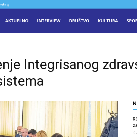
keting
aša
AKTUELNO
INTERVIEW
DRUŠTVO
KULTURA
SPO
iječ
nje Integrisanog zdra
enica
sistema
N
R
z
4.