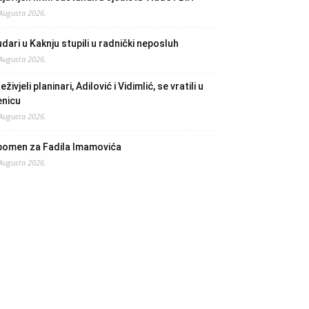
 Augusta 2026.
dari u Kaknju stupili u radnički neposluh
 Augusta 2026.
eživjeli planinari, Adilović i Vidimlić, se vratili u
enicu
 Augusta 2026.
pomen za Fadila Imamovića
 Augusta 2026.