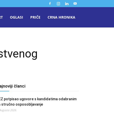
RT
OGLASI
PRIČE
CRNA HRONIKA
vstvenog
ajnoviji članci
EZ potpisao ugovore s kandidatima odabranim
a stručno osposobljavanje
 Augusta 2026.