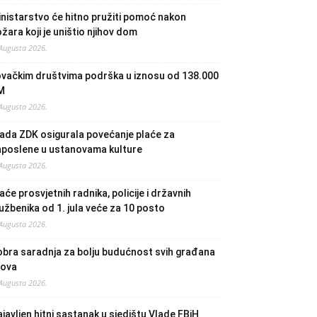
nistarstvo će hitno pružiti pomoć nakon
žara koji je uništio njihov dom
 Augusta 2026.
ovačkim društvima podrška u iznosu od 138.000
M
 Augusta 2026.
ada ZDK osigurala povećanje plaće za
aposlene u ustanovama kulture
 Augusta 2026.
aće prosvjetnih radnika, policije i državnih
užbenika od 1. jula veće za 10 posto
 Augusta 2026.
bra saradnja za bolju budućnost svih građana
lova
 Augusta 2026.
javljen hitni sastanak u sjedištu Vlade FBiH