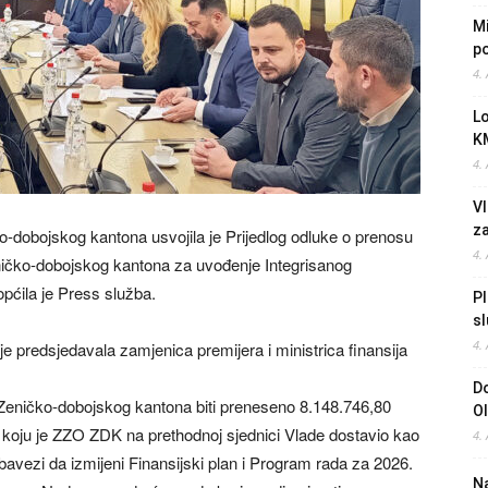
Mi
po
4.
L
K
4.
Vl
z
o-dobojskog kantona usvojila je Prijedlog odluke o prenosu
4.
ičko-dobojskog kantona za uvođenje Integrisanog
pćila je Press služba.
Pl
sl
4.
e predsjedavala zamjenica premijera i ministrica finansija
Do
eničko-dobojskog kantona biti preneseno 8.148.746,80
O
i koju je ZZO ZDK na prethodnoj sjednici Vlade dostavio kao
4.
avezi da izmijeni Finansijski plan i Program rada za 2026.
Na