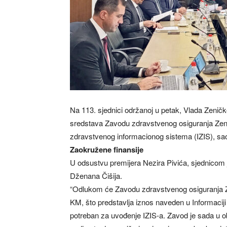
Na 113. sjednici održanoj u petak, Vlada Zeničk
sredstava Zavodu zdravstvenog osiguranja Zen
zdravstvenog informacionog sistema (IZIS), sao
Zaokružene finansije
U odsustvu premijera Nezira Pivića, sjednicom j
Dženana Čišija.
“Odlukom će Zavodu zdravstvenog osiguranja Z
KM, što predstavlja iznos naveden u Informacij
potreban za uvođenje IZIS-a. Zavod je sada u ob