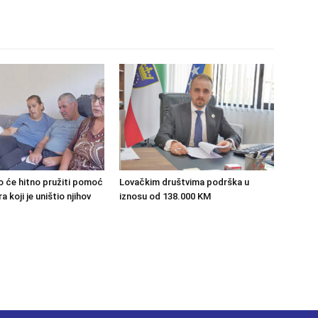
o će hitno pružiti pomoć
Lovačkim društvima podrška u
 koji je uništio njihov
iznosu od 138.000 KM