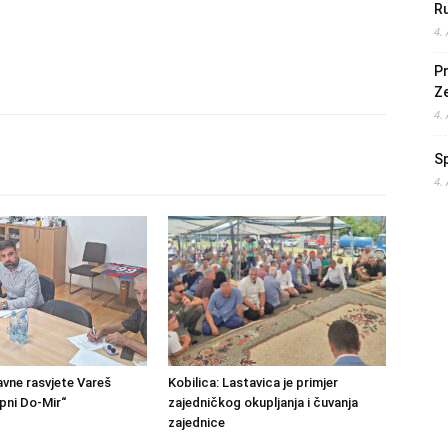
Ru
4.
Pr
Z
4.
S
4.
avne rasvjete Vareš
Kobilica: Lastavica je primjer
pni Do-Mir“
zajedničkog okupljanja i čuvanja
zajednice