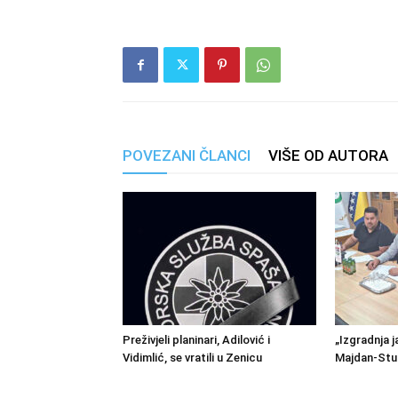
POVEZANI ČLANCI
VIŠE OD AUTORA
Preživjeli planinari, Adilović i
„Izgradnja j
Vidimlić, se vratili u Zenicu
Majdan-Stu