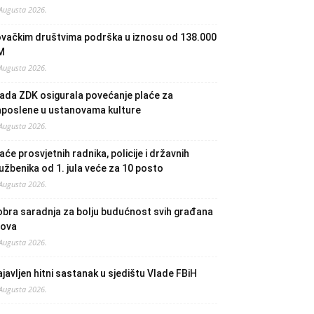
 Augusta 2026.
ovačkim društvima podrška u iznosu od 138.000
M
 Augusta 2026.
ada ZDK osigurala povećanje plaće za
aposlene u ustanovama kulture
 Augusta 2026.
aće prosvjetnih radnika, policije i državnih
užbenika od 1. jula veće za 10 posto
 Augusta 2026.
bra saradnja za bolju budućnost svih građana
lova
 Augusta 2026.
javljen hitni sastanak u sjedištu Vlade FBiH
 Augusta 2026.