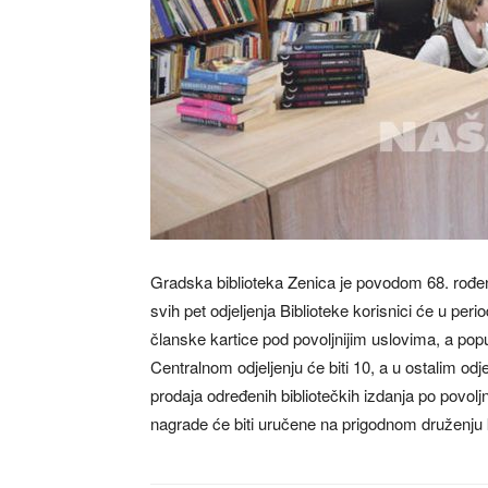
Gradska biblioteka Zenica je povodom 68. rođe
svih pet odjeljenja Biblioteke korisnici će u per
članske kartice pod povoljnijim uslovima, a popu
Centralnom odjeljenju će biti 10, a u ostalim odj
prodaja određenih bibliotečkih izdanja po povoljn
nagrade će biti uručene na prigodnom druženju 