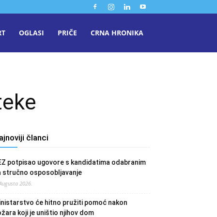
RT
OGLASI
PRIČE
CRNA HRONIKA
teke
ajnoviji članci
EZ potpisao ugovore s kandidatima odabranim
a stručno osposobljavanje
 Augusta 2026.
nistarstvo će hitno pružiti pomoć nakon
žara koji je uništio njihov dom