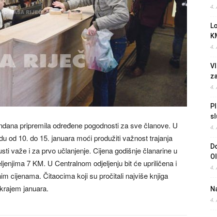
4.
L
K
4.
Vl
z
4.
Pl
sl
ndana pripremila određene pogodnosti za sve članove. U
4.
iodu od 10. do 15. januara moći produžiti važnost trajanja
Do
sti važe i za prvo učlanjenje. Cijena godišnje članarine u
O
eljenjima 7 KM. U Centralnom odjeljenju bit će upriličena i
4.
im cijenama. Čitaocima koji su pročitali najviše knjiga
krajem januara.
Na
4.