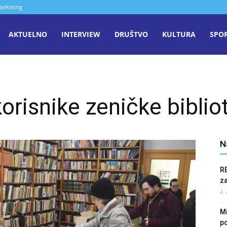
arketing
aša
AKTUELNO
INTERVIEW
DRUŠTVO
KULTURA
SPO
iječ
orisnike zeničke biblio
enica
N
R
z
4.
Mi
po