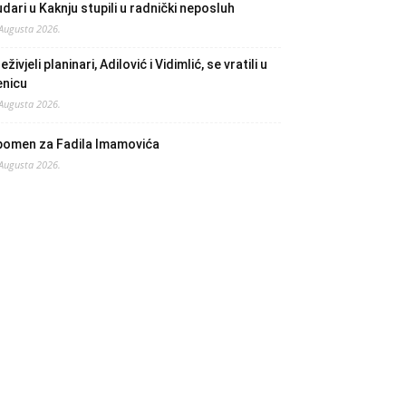
dari u Kaknju stupili u radnički neposluh
 Augusta 2026.
eživjeli planinari, Adilović i Vidimlić, se vratili u
enicu
 Augusta 2026.
pomen za Fadila Imamovića
 Augusta 2026.