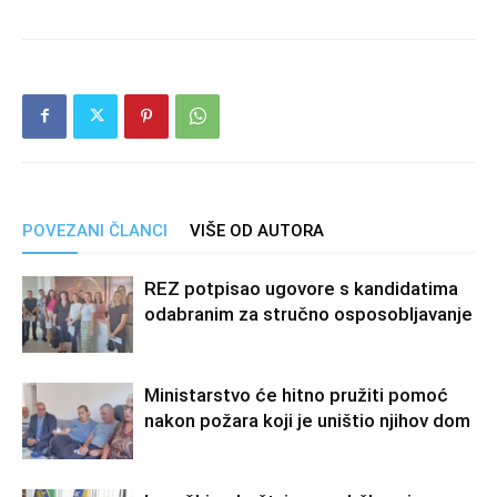
POVEZANI ČLANCI
VIŠE OD AUTORA
REZ potpisao ugovore s kandidatima
odabranim za stručno osposobljavanje
Ministarstvo će hitno pružiti pomoć
nakon požara koji je uništio njihov dom