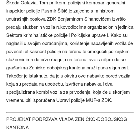
Škoda Octavia. Tom prilikom, policijski komesar, generalni
inspektor policije Rusmir Šišić je zajedno s ministrom
unutrašnjih poslova ZDK Benjaminom Sinanovićem izvršio
predaju službenih vozila rukovodiocima organizacionih jedinica
Sektora kriminalističke policije i Policijske uprave I. Kako su
naglasili u svojim obraćanjima, korištenje nabavljenih vozila će
povećati efikasnost policije na terenu te omogućiti policijskim
službenicima da brže reaguju na terenu, sve s ciljem da se
građanima Zeničko-dobojskog kantona pruži puna sigurnost.
Također je istaknuto, da je u okviru ove nabavke pored vozila
koja su predata na upotrebu, izvršena nabavka i dva
specijalizirana kombi vozila za privođenje, koja će u skorijem
vremenu biti isporučena Upravi policije MUP-a ZDK.
PROJEKAT PODRŽAVA VLADA ZENIČKO-DOBOJSKOG
KANTONA