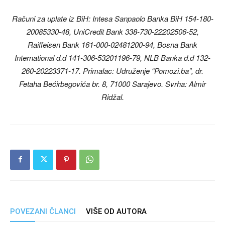
Računi za uplate iz BiH: Intesa Sanpaolo Banka BiH 154-180-
20085330-48, UniCredit Bank 338-730-22202506-52,
Raiffeisen Bank 161-000-02481200-94, Bosna Bank
International d.d 141-306-53201196-79, NLB Banka d.d 132-
260-20223371-17. Primalac: Udruženje “Pomozi.ba”, dr.
Fetaha Bećirbegovića br. 8, 71000 Sarajevo. Svrha: Almir
Ridžal.
POVEZANI ČLANCI
VIŠE OD AUTORA