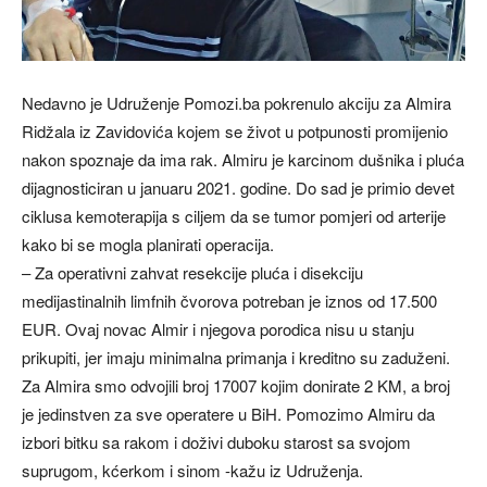
Nedavno je Udruženje Pomozi.ba pokrenulo akciju za Almira
Ridžala iz Zavidovića kojem se život u potpunosti promijenio
nakon spoznaje da ima rak. Almiru je karcinom dušnika i pluća
dijagnosticiran u januaru 2021. godine. Do sad je primio devet
ciklusa kemoterapija s ciljem da se tumor pomjeri od arterije
kako bi se mogla planirati operacija.
– Za operativni zahvat resekcije pluća i disekciju
medijastinalnih limfnih čvorova potreban je iznos od 17.500
EUR. Ovaj novac Almir i njegova porodica nisu u stanju
prikupiti, jer imaju minimalna primanja i kreditno su zaduženi.
Za Almira smo odvojili broj 17007 kojim donirate 2 KM, a broj
je jedinstven za sve operatere u BiH. Pomozimo Almiru da
izbori bitku sa rakom i doživi duboku starost sa svojom
suprugom, kćerkom i sinom -kažu iz Udruženja.