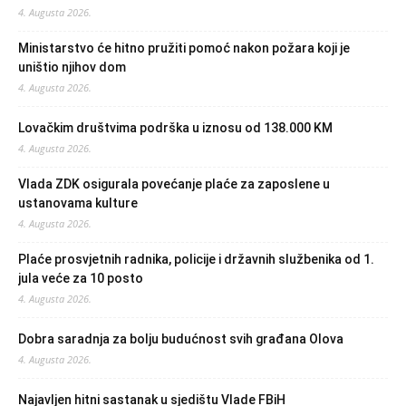
4. Augusta 2026.
Ministarstvo će hitno pružiti pomoć nakon požara koji je
uništio njihov dom
4. Augusta 2026.
Lovačkim društvima podrška u iznosu od 138.000 KM
4. Augusta 2026.
Vlada ZDK osigurala povećanje plaće za zaposlene u
ustanovama kulture
4. Augusta 2026.
Plaće prosvjetnih radnika, policije i državnih službenika od 1.
jula veće za 10 posto
4. Augusta 2026.
Dobra saradnja za bolju budućnost svih građana Olova
4. Augusta 2026.
Najavljen hitni sastanak u sjedištu Vlade FBiH