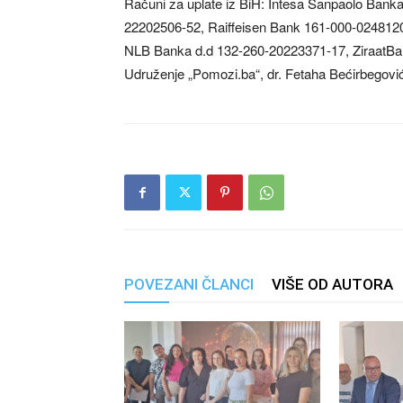
Računi za uplate iz BiH: Intesa Sanpaolo Ban
22202506-52, Raiffeisen Bank 161-000-0248120
NLB Banka d.d 132-260-20223371-17, ZiraatBa
Udruženje „Pomozi.ba“, dr. Fetaha Bećirbegović
POVEZANI ČLANCI
VIŠE OD AUTORA