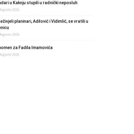
dari u Kaknju stupili u radnički neposluh
 Augusta 2026.
eživjeli planinari, Adilović i Vidimlić, se vratili u
enicu
 Augusta 2026.
pomen za Fadila Imamovića
 Augusta 2026.