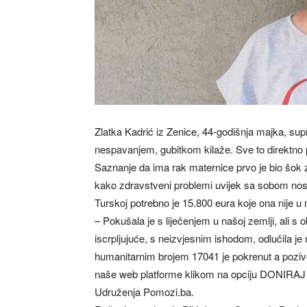
Zlatka Kadrić iz Zenice, 44-godišnja majka, s
nespavanjem, gubitkom kilaže. Sve to direktno p
Saznanje da ima rak maternice prvo je bio šok 
kako zdravstveni problemi uvijek sa sobom nose 
Turskoj potrebno je 15.800 eura koje ona nije u 
– Pokušala je s liječenjem u našoj zemlji, ali s 
iscrpljujuće, s neizvjesnim ishodom, odlučila je 
humanitarnim brojem 17041 je pokrenut a pozi
naše web platforme klikom na opciju DONIRAJ
Udruženja Pomozi.ba.