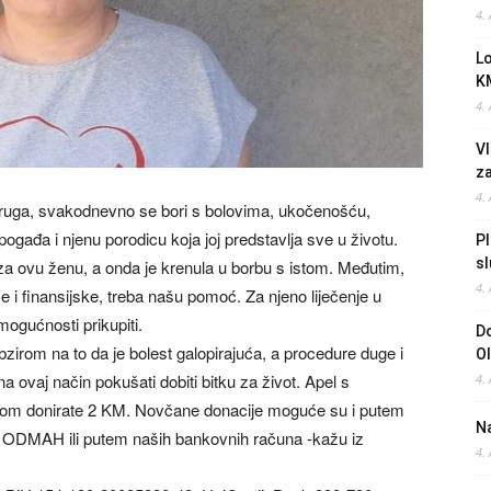
4.
L
K
4.
Vl
z
4.
upruga, svakodnevno se bori s bolovima, ukočenošću,
ogađa i njenu porodicu koja joj predstavlja sve u životu.
Pl
sl
za ovu ženu, a onda je krenula u borbu s istom. Međutim,
4.
i finansijske, treba našu pomoć. Za njeno liječenje u
mogućnosti prikupiti.
Do
obzirom na to da je bolest galopirajuća, a procedure duge i
O
na ovaj način pokušati dobiti bitku za život. Apel s
4.
vom donirate 2 KM. Novčane donacije moguće su i putem
Na
 ODMAH ili putem naših bankovnih računa -kažu iz
4.