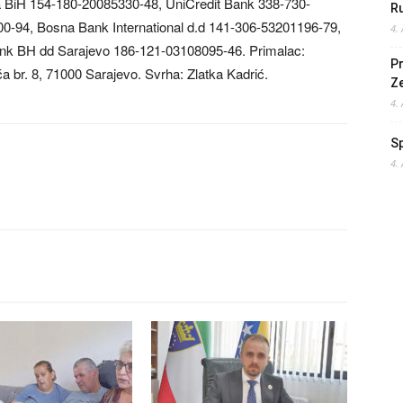
ka BiH 154-180-20085330-48, UniCredit Bank 338-730-
Ru
0-94, Bosna Bank International d.d 141-306-53201196-79,
4.
nk BH dd Sarajevo 186-121-03108095-46. Primalac:
Pr
a br. 8, 71000 Sarajevo. Svrha: Zlatka Kadrić.
Z
4.
S
4.