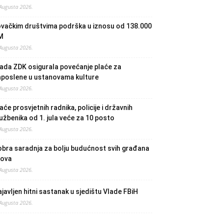
 Augusta 2026.
ovačkim društvima podrška u iznosu od 138.000
M
 Augusta 2026.
ada ZDK osigurala povećanje plaće za
aposlene u ustanovama kulture
 Augusta 2026.
aće prosvjetnih radnika, policije i državnih
užbenika od 1. jula veće za 10 posto
 Augusta 2026.
bra saradnja za bolju budućnost svih građana
lova
 Augusta 2026.
javljen hitni sastanak u sjedištu Vlade FBiH
 Augusta 2026.