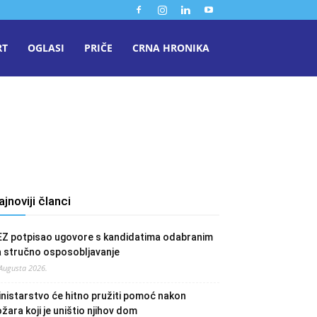
RT
OGLASI
PRIČE
CRNA HRONIKA
ajnoviji članci
EZ potpisao ugovore s kandidatima odabranim
a stručno osposobljavanje
 Augusta 2026.
nistarstvo će hitno pružiti pomoć nakon
žara koji je uništio njihov dom