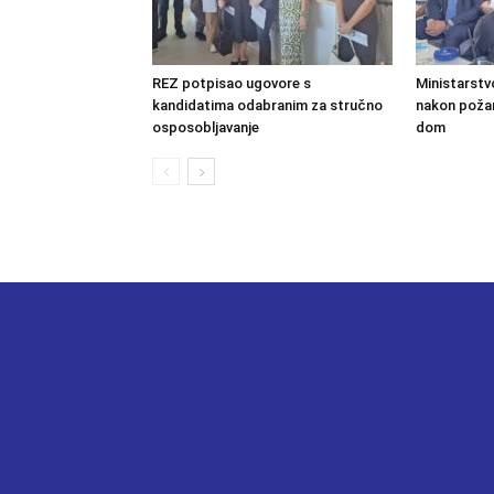
REZ potpisao ugovore s
Ministarstv
kandidatima odabranim za stručno
nakon požara
osposobljavanje
dom