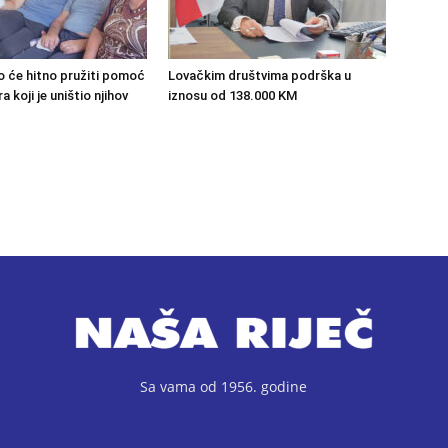
o će hitno pružiti pomoć
Lovačkim društvima podrška u
 koji je uništio njihov
iznosu od 138.000 KM
Sa vama od 1956. godine