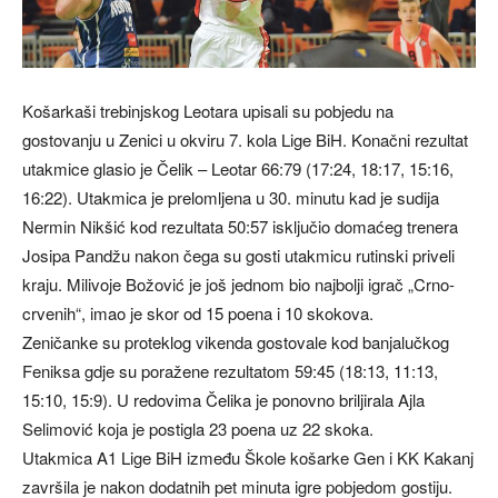
Košarkaši trebinjskog Leotara upisali su pobjedu na
gostovanju u Zenici u okviru 7. kola Lige BiH. Konačni rezultat
utakmice glasio je Čelik – Leotar 66:79 (17:24, 18:17, 15:16,
16:22). Utakmica je prelomljena u 30. minutu kad je sudija
Nermin Nikšić kod rezultata 50:57 isključio domaćeg trenera
Josipa Pandžu nakon čega su gosti utakmicu rutinski priveli
kraju. Milivoje Božović je još jednom bio najbolji igrač „Crno-
crvenih“, imao je skor od 15 poena i 10 skokova.
Zeničanke su proteklog vikenda gostovale kod banjalučkog
Feniksa gdje su poražene rezultatom 59:45 (18:13, 11:13,
15:10, 15:9). U redovima Čelika je ponovno briljirala Ajla
Selimović koja je postigla 23 poena uz 22 skoka.
Utakmica A1 Lige BiH između Škole košarke Gen i KK Kakanj
završila je nakon dodatnih pet minuta igre pobjedom gostiju.