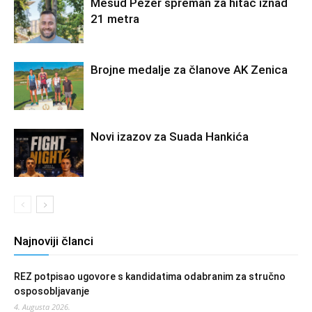
Mesud Pezer spreman za hitac iznad
21 metra
Brojne medalje za članove AK Zenica
Novi izazov za Suada Hankića
Najnoviji članci
REZ potpisao ugovore s kandidatima odabranim za stručno
osposobljavanje
4. Augusta 2026.