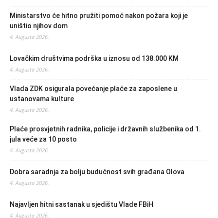
Ministarstvo će hitno pružiti pomoć nakon požara koji je
uništio njihov dom
4. Augusta 2026.
Lovačkim društvima podrška u iznosu od 138.000 KM
4. Augusta 2026.
Vlada ZDK osigurala povećanje plaće za zaposlene u
ustanovama kulture
4. Augusta 2026.
Plaće prosvjetnih radnika, policije i državnih službenika od 1.
jula veće za 10 posto
4. Augusta 2026.
Dobra saradnja za bolju budućnost svih građana Olova
4. Augusta 2026.
Najavljen hitni sastanak u sjedištu Vlade FBiH
4. Augusta 2026.