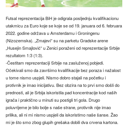
Futsal reprezentacija BiH je odigrala posljednju kvalifikacionu
utakmicu za Euro koje se koje se od 19. januara od 6. februara
2022. godine održava u Amsterdamu i Groningenu
(Nizozemska). „Zmajevi“ su na parketu Gradske arene
„Husejin Smajlović“ u Zenici poraženi od reprezentacije Srbije
rezultatom 1:3 (1:3).
-Čestitam reprezentaciji Srbije na zasluženoj pobjedi.
Očekivali smo da završimo kvalifikacije bez poraza i nažalost
u tome nismo uspjeli. Nismo dobro stajali na početku i
protivnik je imao inicijativu. Bez obzira na to prvi smo došli do
prednosti, ali je Srbija iskoristila pad koncentracije kod naših
igrača i praktično u minuti su postigli tri gola. Drugo
poluvrijeme je bilo bolje s naše strane, protivnik nije imao
prilika, ali ni mi nismo uspjeli da iskoristimo naše šanse. Žao
mi je što smo zbog glupih grešaka dobili dva crvena kartona.