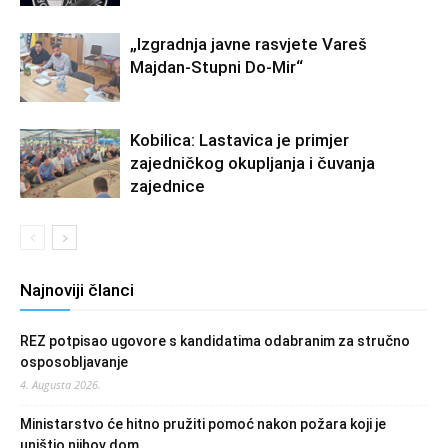
„Izgradnja javne rasvjete Vareš
Majdan-Stupni Do-Mir“
Kobilica: Lastavica je primjer
zajedničkog okupljanja i čuvanja
zajednice
Najnoviji članci
REZ potpisao ugovore s kandidatima odabranim za stručno
osposobljavanje
4. Augusta 2026.
Ministarstvo će hitno pružiti pomoć nakon požara koji je
uništio njihov dom