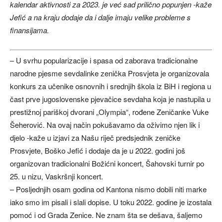
kalendar aktivnosti za 2023. je već sad prilično popunjen -kaže
Jefić a na kraju dodaje da i dalje imaju velike probleme s
finansijama.
– U svrhu popularizacije i spasa od zaborava tradicionalne
narodne pjesme sevdalinke zenička Prosvjeta je organizovala
konkurs za učenike osnovnih i srednjih škola iz BiH i regiona u
čast prve jugoslovenske pjevačice sevdaha koja je nastupila u
prestižnoj pariškoj dvorani „Olympia“, rođene Zeničanke Vuke
Šeherović. Na ovaj način pokušavamo da oživimo njen lik i
djelo -kaže u izjavi za Našu riječ predsjednik zeničke
Prosvjete, Boško Jefić i dodaje da je u 2022. godini još
organizovan tradicionalni Božićni koncert, Šahovski turnir po
25. u nizu, Vaskršnji koncert.
– Posljednjih osam godina od Kantona nismo dobili niti marke
iako smo im pisali i slali dopise. U toku 2022. godine je izostala
pomoć i od Grada Zenice. Ne znam šta se dešava, šaljemo