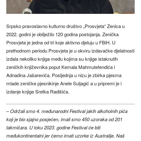
Srpsko pravoslavno kulturno društvo „Prosvjeta“ Zenica u
2022. godini je obilježilo 120 godina postojanja. Zenička
Prosvjeta je jedna od tri koje aktivno djeluju u FBiH. U
prethodnom periodu Prosvjeta je u okviru izdavačke djelatnosti
izdala nekoliko knjiga među kojima su knjige istaknutih
zeničkih književnika poput Kemala Mahmutefendića i
Adnadina Jašarevića. Posljednja u nizu je zbirka pjesma
mlade zeničke pjesnikinje Anele Suljagić a u pripremi je i
izdanje knjige Sretka Radišića.
– Održali smo 4. međunarodni Festival jakih alkoholnih pića
koji je bio sjajno posjećen, imali smo 450 uzoraka od 201
takmičara. U toku 2023. godine Festival će biti
međukontinentalni jer ćemo imati uzorke iz Australije. Naš