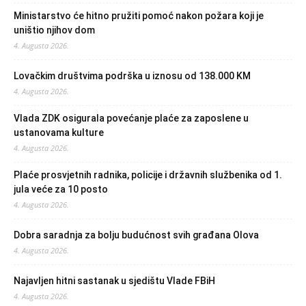
Ministarstvo će hitno pružiti pomoć nakon požara koji je
uništio njihov dom
4. Augusta 2026.
Lovačkim društvima podrška u iznosu od 138.000 KM
4. Augusta 2026.
Vlada ZDK osigurala povećanje plaće za zaposlene u
ustanovama kulture
4. Augusta 2026.
Plaće prosvjetnih radnika, policije i državnih službenika od 1.
jula veće za 10 posto
4. Augusta 2026.
Dobra saradnja za bolju budućnost svih građana Olova
4. Augusta 2026.
Najavljen hitni sastanak u sjedištu Vlade FBiH
4. Augusta 2026.