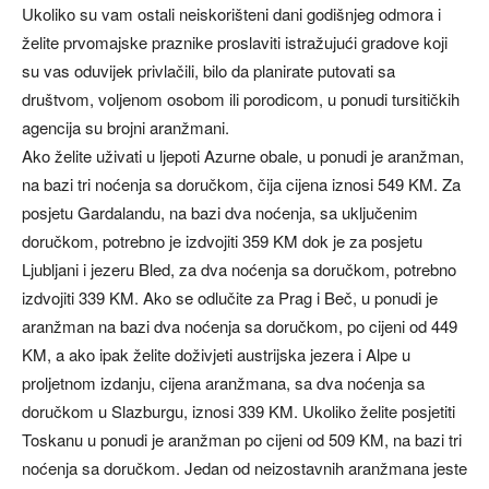
Ukoliko su vam ostali neiskorišteni dani godišnjeg odmora i
želite prvomajske praznike proslaviti istražujući gradove koji
su vas oduvijek privlačili, bilo da planirate putovati sa
društvom, voljenom osobom ili porodicom, u ponudi tursitičkih
agencija su brojni aranžmani.
Ako želite uživati u ljepoti Azurne obale, u ponudi je aranžman,
na bazi tri noćenja sa doručkom, čija cijena iznosi 549 KM. Za
posjetu Gardalandu, na bazi dva noćenja, sa uključenim
doručkom, potrebno je izdvojiti 359 KM dok je za posjetu
Ljubljani i jezeru Bled, za dva noćenja sa doručkom, potrebno
izdvojiti 339 KM. Ako se odlučite za Prag i Beč, u ponudi je
aranžman na bazi dva noćenja sa doručkom, po cijeni od 449
KM, a ako ipak želite doživjeti austrijska jezera i Alpe u
proljetnom izdanju, cijena aranžmana, sa dva noćenja sa
doručkom u Slazburgu, iznosi 339 KM. Ukoliko želite posjetiti
Toskanu u ponudi je aranžman po cijeni od 509 KM, na bazi tri
noćenja sa doručkom. Jedan od neizostavnih aranžmana jeste