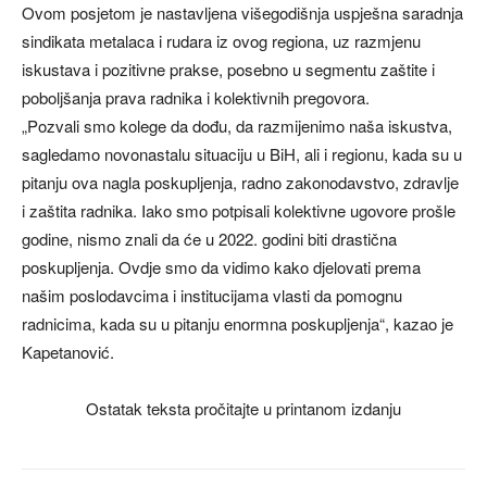
Ovom posjetom je nastavljena višegodišnja uspješna saradnja
sindikata metalaca i rudara iz ovog regiona, uz razmjenu
iskustava i pozitivne prakse, posebno u segmentu zaštite i
poboljšanja prava radnika i kolektivnih pregovora.
„Pozvali smo kolege da dođu, da razmijenimo naša iskustva,
sagledamo novonastalu situaciju u BiH, ali i regionu, kada su u
pitanju ova nagla poskupljenja, radno zakonodavstvo, zdravlje
i zaštita radnika. Iako smo potpisali kolektivne ugovore prošle
godine, nismo znali da će u 2022. godini biti drastična
poskupljenja. Ovdje smo da vidimo kako djelovati prema
našim poslodavcima i institucijama vlasti da pomognu
radnicima, kada su u pitanju enormna poskupljenja“, kazao je
Kapetanović.
Ostatak teksta pročitajte u printanom izdanju