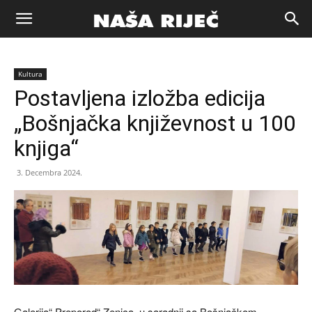
Naša
Kultura
riječ
Postavljena izložba edicija
„Bošnjačka književnost u 100
Zenica
knjiga“
3. Decembra 2024.
Galerija“ Preporod“ Zenica, u saradnji sa Bošnjačkom