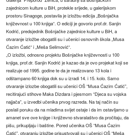
zajednicom kulture u BiH, protekle srijede, u galerijskom
prostoru Sinagoge, postavila je izložbu edicija „Bošnjačka
književnost u 100 knjiga“. O ediciji je govorio prof.dr. Sanjin
Kodrić, predsjednik Bošnjačke zajednice kulture u BiH, a
otvaranje izložbe obogatili su i učenici osnovnih škola „Musa
Ćazim Ćatić“ i „Meša Selimović“.
„O izložbi, odnosno projektu Bošnjačke književnosti u 100
knjiga, prof.dr. Sanjin Kodrić je kazao da je ovo projekat koji se
realizuje od 1995. godine te da je realizovano 13 kola i
odštampano 60 knjiga dok su u izradi 14. i 15. kolo. Samo
otvaranje izlozbe obogatili su učenici OŠ “Musa Ćazim Ćatić”,
recitirajući stihove Maka Dizdara i pjesmom “Djeca su vojska
najjača”, u izvedbi učenika prvog razreda. Na taj način su
poslali poruku da na mladima svijet ostaje i da im ostavljamo u
amanet sve ove knjige i književno stvaralaštvo da pročitaju, da
pišu, prikupljaju i baštine. Pored učenika OŠ “Musa Ćazim
Ćatić”, otvaranju izložbe prisustvovali su i učenici OŠ “Meša