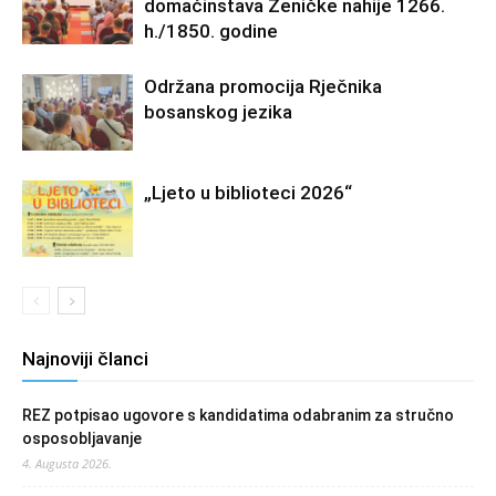
domaćinstava Zeničke nahije 1266.
h./1850. godine
Održana promocija Rječnika
bosanskog jezika
„Ljeto u biblioteci 2026“
Najnoviji članci
REZ potpisao ugovore s kandidatima odabranim za stručno
osposobljavanje
4. Augusta 2026.