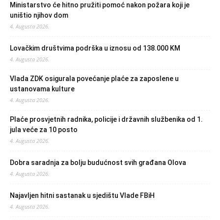
Ministarstvo će hitno pružiti pomoć nakon požara koji je
uništio njihov dom
4. Augusta 2026.
Lovačkim društvima podrška u iznosu od 138.000 KM
4. Augusta 2026.
Vlada ZDK osigurala povećanje plaće za zaposlene u
ustanovama kulture
4. Augusta 2026.
Plaće prosvjetnih radnika, policije i državnih službenika od 1.
jula veće za 10 posto
4. Augusta 2026.
Dobra saradnja za bolju budućnost svih građana Olova
4. Augusta 2026.
Najavljen hitni sastanak u sjedištu Vlade FBiH
4. Augusta 2026.