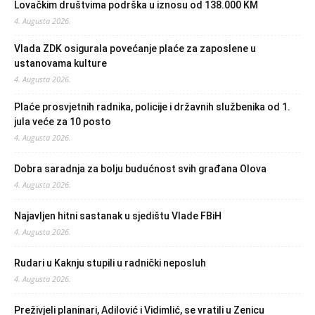
Lovačkim društvima podrška u iznosu od 138.000 KM
4. Augusta 2026.
Vlada ZDK osigurala povećanje plaće za zaposlene u
ustanovama kulture
4. Augusta 2026.
Plaće prosvjetnih radnika, policije i državnih službenika od 1.
jula veće za 10 posto
4. Augusta 2026.
Dobra saradnja za bolju budućnost svih građana Olova
4. Augusta 2026.
Najavljen hitni sastanak u sjedištu Vlade FBiH
4. Augusta 2026.
Rudari u Kaknju stupili u radnički neposluh
4. Augusta 2026.
Preživjeli planinari, Adilović i Vidimlić, se vratili u Zenicu