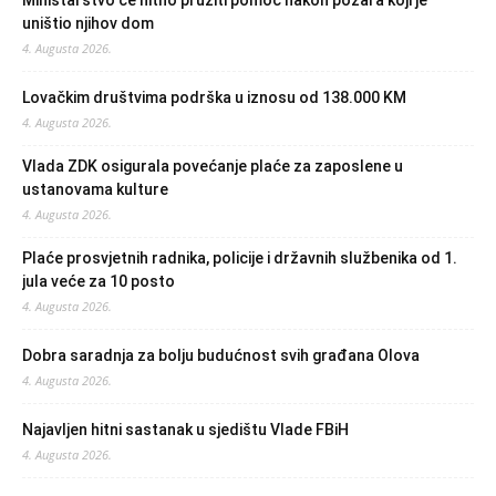
Ministarstvo će hitno pružiti pomoć nakon požara koji je
uništio njihov dom
4. Augusta 2026.
Lovačkim društvima podrška u iznosu od 138.000 KM
4. Augusta 2026.
Vlada ZDK osigurala povećanje plaće za zaposlene u
ustanovama kulture
4. Augusta 2026.
Plaće prosvjetnih radnika, policije i državnih službenika od 1.
jula veće za 10 posto
4. Augusta 2026.
Dobra saradnja za bolju budućnost svih građana Olova
4. Augusta 2026.
Najavljen hitni sastanak u sjedištu Vlade FBiH
4. Augusta 2026.