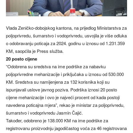
Vlada Zeničko-dobojskog kantona, na prijedlog Ministarstva za
poljoprivredu, šumarstvo i vodoprivredu, usvojila je više odluka
o odobravanju poticaja za 2024. godinu u iznosu od 1.231.359
KM, saopćila je Press služba.
20 posto cijene
“Odobrena su sredstva na ime podrške za nabavku
poljoprivredne mehanizacije i priključaka u iznosu od 530.000
KM. Sredstva su namijenjena za 132 korisnika koji su
ispunjavali uslove javnog poziva. Podrška iznosi 20 posto
cijene mehanizacije i ovo je najveći procent od kada postoji
navedena poticajna mjera”, rekao je ministar za poljoprivredu,
šumarstvo i vodoprivredu Jasmin Čajić.
Također, odobreno je 138.000 KM na ime podrške za
registrovanu proizvodnju jagodičastog voća za 46 registrovana