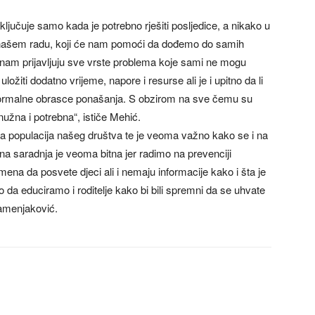
ključuje samo kada je potrebno rješiti posljedice, a nikako u
u našem radu, koji će nam pomoći da dođemo do samih
e nam prijavljuju sve vrste problema koje sami ne mogu
ožiti dodatno vrijeme, napore i resurse ali je i upitno da li
u normalne obrasce ponašanja. S obzirom na sve čemu su
užna i potrebna“, ističe Mehić.
a populacija našeg društva te je veoma važno kako se i na
lna saradnja je veoma bitna jer radimo na prevenciji
ena da posvete djeci ali i nemaju informacije kako i šta je
da educiramo i roditelje kako bi bili spremni da se uhvate
amenjaković.