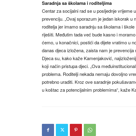
Saradnja sa školama i roditeljima
Centar za socijalni rad se u posljednje vrijeme u
prevenciju. „Ovaj sporazum je jedan iskorak 
roditelja jer imamo saradnju sa školama i škol
riješiti. Međutim tada već bude kasno i moramo ul
ćemo, u konačnici, postići da dijete vratimo 
danas djeca izložena, zaista nam je prevencija n
Djeca su, kako kaže Kamenjaković, najizloženij
koji način pristupa djeci. „Ova međuinstituciona
problema. Roditelji nekada nemaju dovoljno vrem
potrebno uraditi. Kroz ove saradnje pokušavamo 
u koštac za potencijalnim problemima“, kaže K