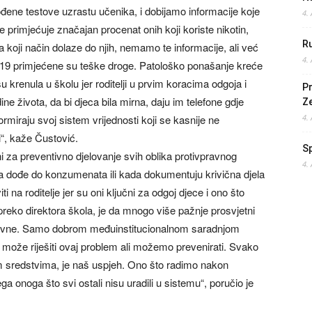
đene testove uzrastu učenika, i dobijamo informacije koje
4.
 primjećuje značajan procenat onih koji koriste nikotin,
Ru
a koji način dolaze do njih, nemamo te informacije, ali već
4.
 i 19 primjećene su teške droge. Patološko ponašanje kreće
 krenula u školu jer roditelji u prvim koracima odgoja i
Pr
dine života, da bi djeca bila mirna, daju im telefone gdje
Z
ormiraju svoj sistem vrijednosti koji se kasnije ne
4.
ci“, kaže Čustović.
S
i za preventivno djelovanje svih oblika protivpravnog
4.
ada dođe do konzumenata ili kada dokumentuju krivična djela
ti na roditelje jer su oni ključni za odgoj djece i ono što
 preko direktora škola, je da mnogo više pažnje prosvjetni
azovne. Samo dobrom međuinstitucionalnom saradnjom
 može riješiti ovaj problem ali možemo prevenirati. Svako
m sredstvima, je naš uspjeh. Ono što radimo nakon
a onoga što svi ostali nisu uradili u sistemu“, poručio je