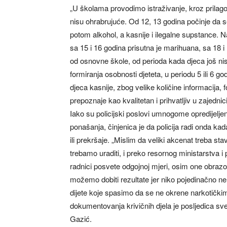
„U školama provodimo istraživanje, kroz prilago
nisu ohrabrujuće. Od 12, 13 godina počinje da se
potom alkohol, a kasnije i ilegalne supstance. N
sa 15 i 16 godina prisutna je marihuana, sa 18
od osnovne škole, od perioda kada djeca još nisu
formiranja osobnosti djeteta, u periodu 5 ili 6 go
djeca kasnije, zbog velike količine informacija, f
prepoznaje kao kvalitetan i prihvatljiv u zajedni
Iako su policijski poslovi umnogome opredijeljen
ponašanja, činjenica je da policija radi onda k
ili prekršaje. „Mislim da veliki akcenat treba stavi
trebamo uraditi, i preko resornog ministarstva i
radnici posvete odgojnoj mjeri, osim one obr
možemo dobiti rezultate jer niko pojedinačno ne
dijete koje spasimo da se ne okrene narkotički
dokumentovanja krivičnih djela je posljedica sveg
Gazić.