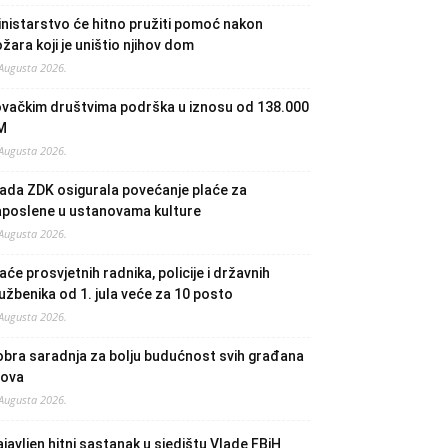
nistarstvo će hitno pružiti pomoć nakon
žara koji je uništio njihov dom
 Augusta 2026.
ovačkim društvima podrška u iznosu od 138.000
M
 Augusta 2026.
ada ZDK osigurala povećanje plaće za
aposlene u ustanovama kulture
 Augusta 2026.
aće prosvjetnih radnika, policije i državnih
užbenika od 1. jula veće za 10 posto
 Augusta 2026.
bra saradnja za bolju budućnost svih građana
lova
 Augusta 2026.
javljen hitni sastanak u sjedištu Vlade FBiH