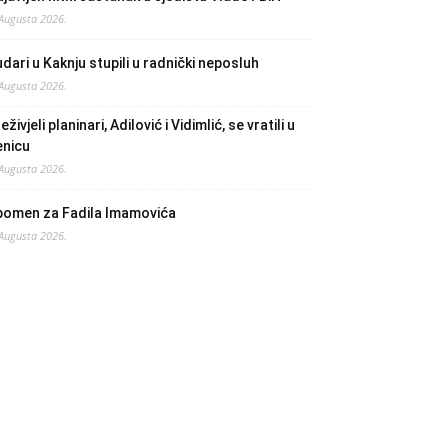
 Augusta 2026.
dari u Kaknju stupili u radnički neposluh
 Augusta 2026.
eživjeli planinari, Adilović i Vidimlić, se vratili u
enicu
 Augusta 2026.
pomen za Fadila Imamovića
 Augusta 2026.