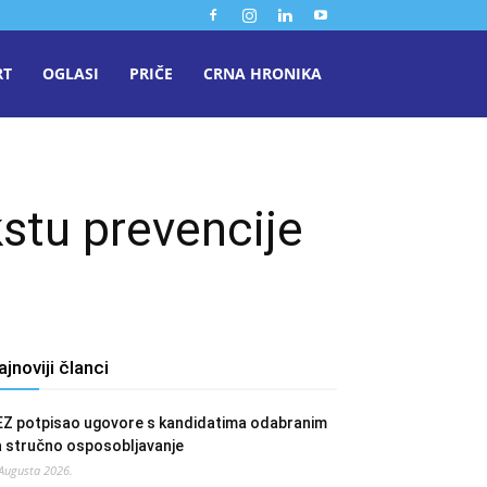
RT
OGLASI
PRIČE
CRNA HRONIKA
stu prevencije
ajnoviji članci
EZ potpisao ugovore s kandidatima odabranim
a stručno osposobljavanje
 Augusta 2026.