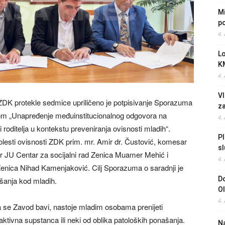
Mi
po
4.
L
K
4.
Vl
ZDK protekle sedmice upriličeno je potpisivanje Sporazuma
z
ivom „Unapređenje međuinstitucionalnog odgovora na
4.
 roditelja u kontekstu preveniranja ovisnosti mladih“.
Pl
lesti ovisnosti ZDK prim. mr. Amir dr. Čustović, komesar
sl
r JU Centar za socijalni rad Zenica Muamer Mehić i
4.
Zenica Nihad Kamenjaković. Cilj Sporazuma o saradnji je
Do
ašanja kod mladih.
O
4.
ma se Zavod bavi, nastoje mladim osobama prenijeti
oaktivna supstanca ili neki od oblika patoloških ponašanja.
Na