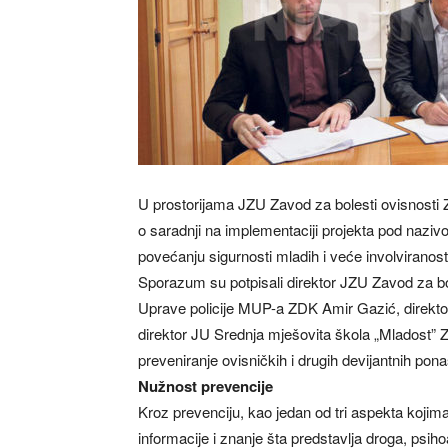
U prostorijama JZU Zavod za bolesti ovisnosti 
o saradnji na implementaciji projekta pod naz
povećanju sigurnosti mladih i veće involviranosti
Sporazum su potpisali direktor JZU Zavod za bo
Uprave policije MUP-a ZDK Amir Gazić, direkto
direktor JU Srednja mješovita škola „Mladost” 
preveniranje ovisničkih i drugih devijantnih pon
Nužnost prevencije
Kroz prevenciju, kao jedan od tri aspekta koji
informacije i znanje šta predstavlja droga, psih