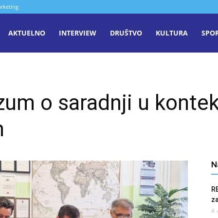
rketing
aša
AKTUELNO
INTERVIEW
DRUŠTVO
KULTURA
SPO
iječ
um o saradnji u kontek
enica
h
N
R
z
4.