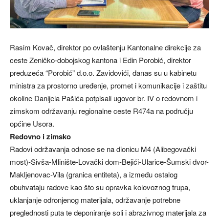
Rasim Kovač, direktor po ovlaštenju Kantonalne direkcije za
ceste Zeničko-dobojskog kantona i Edin Porobić, direktor
preduzeća “Porobić” d.o.o. Zavidovići, danas su u kabinetu
ministra za prostorno uređenje, promet i komunikacije i zaštitu
okoline Danijela Pašića potpisali ugovor br. IV o redovnom i
zimskom održavanju regionalne ceste R474a na području
općine Usora.
Redovno i zimsko
Radovi održavanja odnose se na dionicu M4 (Alibegovački
most)-Sivša-Mlinište-Lovački dom-Bejići-Ularice-Šumski dvor-
Makljenovac-Vila (granica entiteta), a između ostalog
obuhvataju radove kao što su opravka kolovoznog trupa,
uklanjanje odronjenog materijala, održavanje potrebne
preglednosti puta te deponiranje soli i abrazivnog materijala za