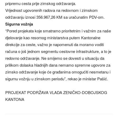
pripremu cesta prije zimskog održavanja.
Vrijednost ugovorenih radova na redovnom i zimskom
održavanju iznosi 356.967,26 KM sa uračunatim PDV-om.
Sigurna vožnja
“Pored projekata koje smatramo prioritetnim i važnim za naše
djelovanje kao resornog ministarstva putem Kantonalne
direkcije za ceste, važno je napomenuti da moramo voditi
računa o još jednom segmentu cestovne infrastrukture, a to je
redovno održavanje. Ne smijemo se dovesti u situaciju da
prilikom dolaska hladnijih dana nemamo spremne ugovore za
zimsko održavanje koje će građanima omogućiti nesmetanu i
sigurnu vožnju u zimskom periodu”, rekao je ministar Pašić.
PROJEKAT PODRŽAVA VLADA ZENIČKO-DOBOJSKOG
KANTONA