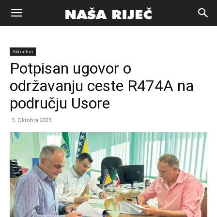
Naša
Aktuelno
riječ
Potpisan ugovor o
održavanju ceste R474A na
Zenica
području Usore
3. Oktobra 2023.