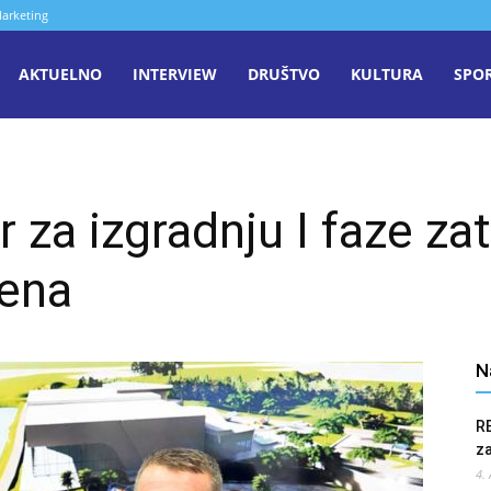
arketing
aša
AKTUELNO
INTERVIEW
DRUŠTVO
KULTURA
SPO
iječ
 za izgradnju I faze za
enica
zena
N
R
z
4.