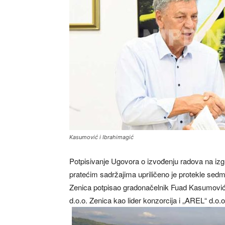
Kasumović i Ibrahimagić
Potpisivanje Ugovora o izvođenju radova na izg
pratećim sadržajima upriličeno je protekle sed
Zenica potpisao gradonačelnik Fuad Kasumović
d.o.o. Zenica kao lider konzorcija i „AREL“ d.o.