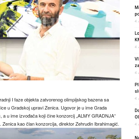
Mi
po
4.
L
K
4.
Vl
z
4.
Pl
sl
4.
radnji I faze objekta zatvorenog olimpijskog bazena sa
mice u Gradskoj upravi Zenica. Ugovor je u ime Grada
Do
, a u ime izvođača koji čine konzorcij „ALMY GRADNJA“
O
o. Zenica kao član konzorcija, direktor Zehrudin Ibrahimagić.
4.
Na