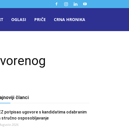
RT
OGLASI
PRIČE
CRNA HRONIKA
tvorenog
ajnoviji članci
EZ potpisao ugovore s kandidatima odabranim
a stručno osposobljavanje
 Augusta 2026.