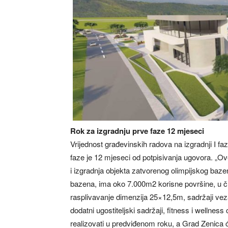
Rok za izgradnju prve faze 12 mjeseci
Vrijednost građevinskih radova na izgradnji I fa
faze je 12 mjeseci od potpisivanja ugovora. „Ove
i izgradnja objekta zatvorenog olimpijskog baz
bazena, ima oko 7.000m2 korisne površine, u č
rasplivavanje dimenzija 25×12,5m, sadržaji veza
dodatni ugostiteljski sadržaji, fitness i welln
realizovati u predviđenom roku, a Grad Zenica