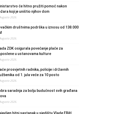
nistarstvo će hitno pružiti pomoć nakon
žara koji je uništio njihov dom
 Augusta 2026.
ovačkim društvima podrška u iznosu od 138.000
M
 Augusta 2026.
ada ZDK osigurala povećanje plaće za
aposlene u ustanovama kulture
 Augusta 2026.
aće prosvjetnih radnika, policije i državnih
užbenika od 1. jula veće za 10 posto
 Augusta 2026.
bra saradnja za bolju budućnost svih građana
lova
 Augusta 2026.
javljen hitni sastanak u sjedištu Vlade FBiH