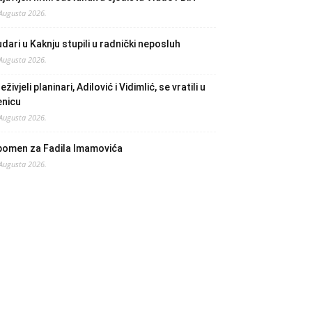
 Augusta 2026.
dari u Kaknju stupili u radnički neposluh
 Augusta 2026.
eživjeli planinari, Adilović i Vidimlić, se vratili u
enicu
 Augusta 2026.
pomen za Fadila Imamovića
 Augusta 2026.