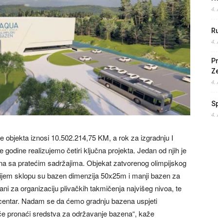
4.
Ru
4.
Pr
Z
4.
S
4.
ze objekta iznosi 10.502.214,75 KM, a rok za izgradnju I
 godine realizujemo četiri ključna projekta. Jedan od njih je
ena sa pratećim sadržajima. Objekat zatvorenog olimpijskog
ijem sklopu su bazen dimenzija 50x25m i manji bazen za
ni za organizaciju plivačkih takmičenja najvišeg nivoa, te
ess centar. Nadam se da ćemo gradnju bazena uspjeti
 će pronaći sredstva za održavanje bazena“, kaže