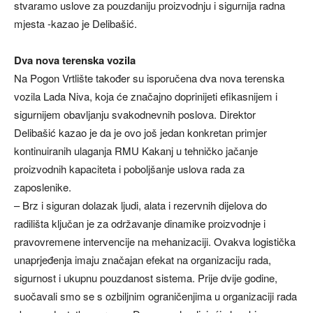
stvaramo uslove za pouzdaniju proizvodnju i sigurnija radna
mjesta -kazao je Delibašić.
Dva nova terenska vozila
Na Pogon Vrtlište također su isporučena dva nova terenska
vozila Lada Niva, koja će značajno doprinijeti efikasnijem i
sigurnijem obavljanju svakodnevnih poslova. Direktor
Delibašić kazao je da je ovo još jedan konkretan primjer
kontinuiranih ulaganja RMU Kakanj u tehničko jačanje
proizvodnih kapaciteta i poboljšanje uslova rada za
zaposlenike.
– Brz i siguran dolazak ljudi, alata i rezervnih dijelova do
radilišta ključan je za održavanje dinamike proizvodnje i
pravovremene intervencije na mehanizaciji. Ovakva logistička
unaprjeđenja imaju značajan efekat na organizaciju rada,
sigurnost i ukupnu pouzdanost sistema. Prije dvije godine,
suočavali smo se s ozbiljnim ograničenjima u organizaciji rada