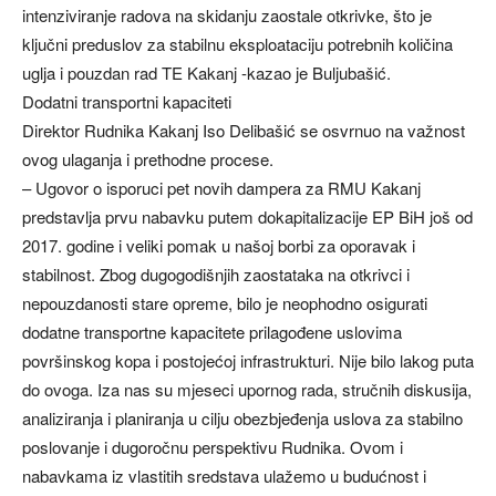
intenziviranje radova na skidanju zaostale otkrivke, što je
ključni preduslov za stabilnu eksploataciju potrebnih količina
uglja i pouzdan rad TE Kakanj -kazao je Buljubašić.
Dodatni transportni kapaciteti
Direktor Rudnika Kakanj Iso Delibašić se osvrnuo na važnost
ovog ulaganja i prethodne procese.
– Ugovor o isporuci pet novih dampera za RMU Kakanj
predstavlja prvu nabavku putem dokapitalizacije EP BiH još od
2017. godine i veliki pomak u našoj borbi za oporavak i
stabilnost. Zbog dugogodišnjih zaostataka na otkrivci i
nepouzdanosti stare opreme, bilo je neophodno osigurati
dodatne transportne kapacitete prilagođene uslovima
površinskog kopa i postojećoj infrastrukturi. Nije bilo lakog puta
do ovoga. Iza nas su mjeseci upornog rada, stručnih diskusija,
analiziranja i planiranja u cilju obezbjeđenja uslova za stabilno
poslovanje i dugoročnu perspektivu Rudnika. Ovom i
nabavkama iz vlastitih sredstava ulažemo u budućnost i