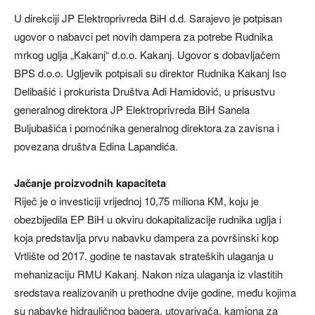
U direkciji JP Elektroprivreda BiH d.d. Sarajevo je potpisan
ugovor o nabavci pet novih dampera za potrebe Rudnika
mrkog uglja „Kakanj“ d.o.o. Kakanj. Ugovor s dobavljačem
BPS d.o.o. Ugljevik potpisali su direktor Rudnika Kakanj Iso
Delibašić i prokurista Društva Adi Hamidović, u prisustvu
generalnog direktora JP Elektroprivreda BiH Sanela
Buljubašića i pomoćnika generalnog direktora za zavisna i
povezana društva Edina Lapandića.
Jačanje proizvodnih kapaciteta
Riječ je o investiciji vrijednoj 10,75 miliona KM, koju je
obezbijedila EP BiH u okviru dokapitalizacije rudnika uglja i
koja predstavlja prvu nabavku dampera za površinski kop
Vrtlište od 2017. godine te nastavak strateških ulaganja u
mehanizaciju RMU Kakanj. Nakon niza ulaganja iz vlastitih
sredstava realizovanih u prethodne dvije godine, među kojima
su nabavke hidrauličnog bagera, utovarivača, kamiona za