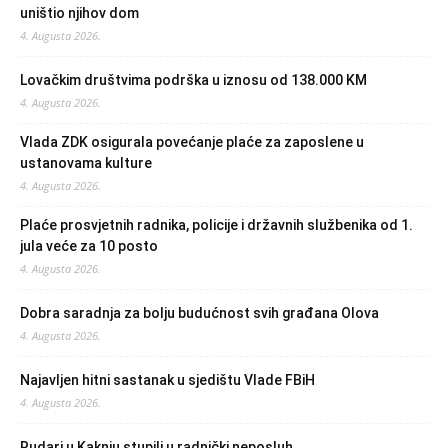
uništio njihov dom
4. Augusta 2026.
Lovačkim društvima podrška u iznosu od 138.000 KM
4. Augusta 2026.
Vlada ZDK osigurala povećanje plaće za zaposlene u
ustanovama kulture
4. Augusta 2026.
Plaće prosvjetnih radnika, policije i državnih službenika od 1.
jula veće za 10 posto
4. Augusta 2026.
Dobra saradnja za bolju budućnost svih građana Olova
4. Augusta 2026.
Najavljen hitni sastanak u sjedištu Vlade FBiH
4. Augusta 2026.
Rudari u Kaknju stupili u radnički neposluh