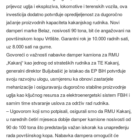
prijevoz uglja i eksploziva, lokomotive i terenskih vozila, ova
investicija dodatno potvrđuje opredijeljenost za dugoročno
jačanje proizvodnih kapaciteta kakanjskog rudnika. Novi
damperi marke Belaz, nosivosti 90 tona, bit će angažovani na
površinskom kopu Vrtlište. Garantni rok je 10.000 radnih sati,
uz 8.000 sati na gume.
Govoreći o važnosti nabavke damper kamiona za RMU
„Kakanj“ kao jednog od strateških rudnika za TE Kakanj,
generalni direktor Buljubašić je istakao da EP BiH potvrđuje
svoju razvojnu ulogu, usmjerenu ka obnovi zastarjele
mehanizacije i osiguravanju dugoročno stabilne proizvodnje
uglja kao ključnog resursa za elektroenergetski sistem FBiH i
samim time stvaranje uslova za održiv rad rudnika.
– Ugovorom koji smo potpisali, osigurali smo da RMU Kakanj,
u narednih četiri mjeseca dobije damper kamione nosivosti od
90 do 100 tona što predstavlja važan iskorak ka unapređenju
rada površinskog kopa. Nabavka dampera omogućit će