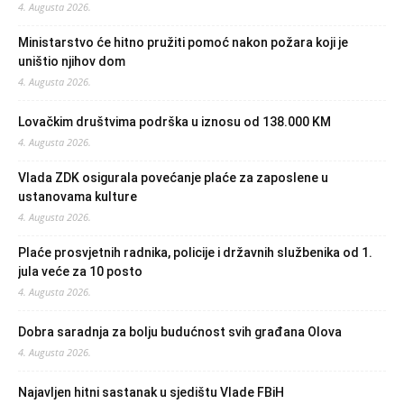
4. Augusta 2026.
Ministarstvo će hitno pružiti pomoć nakon požara koji je
uništio njihov dom
4. Augusta 2026.
Lovačkim društvima podrška u iznosu od 138.000 KM
4. Augusta 2026.
Vlada ZDK osigurala povećanje plaće za zaposlene u
ustanovama kulture
4. Augusta 2026.
Plaće prosvjetnih radnika, policije i državnih službenika od 1.
jula veće za 10 posto
4. Augusta 2026.
Dobra saradnja za bolju budućnost svih građana Olova
4. Augusta 2026.
Najavljen hitni sastanak u sjedištu Vlade FBiH