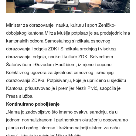
Ministar za obrazovanje, nauku, kulturu i sport Zeničko-
dobojskog kantona Mirza Mušija potpisao je sa predsjednicima
kantonalnih odbora Samostalnog sindikata osnovnog
obrazovanja i odgoja ZDK i Sindikata srednjeg i visokog
obrazovanja, odgoja, nauke i kulture ZDK, Selvedinom
Šatorovićem i Đevadom Hadžićem, izmjene i dopune
Kolektivnog ugovora za djelatnost osnovnog i srednjeg
obrazovanja ZDK-a. Potpisivanju, koje je upriličeno u sjedištu
Kantona, prisustvovao je i premijer Nezir Pivić, saopćila je
Press služba.
Kontinuirano poboljšanje
„Nama je zadovoljstvo što imamo ovakvu saradnju, da u
jednom normaliziranom i partnerskom okruženju dogovaramo
pitanja od općeg interesa i tražimo najbolji sistem za našu
djecu”, izjavio je ministar Mirza Mušija.