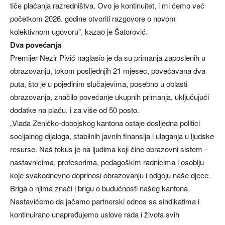
tiče plaćanja razredništva. Ovo je kontinuitet, i mi ćemo već
početkom 2026. godine otvoriti razgovore o novom
kolektivnom ugovoru”, kazao je Šatorović.
Dva povećanja
Premijer Nezir Pivić naglasio je da su primanja zaposlenih u
obrazovanju, tokom posljednjih 21 mjesec, povećavana dva
puta, što je u pojedinim slučajevima, posebno u oblasti
obrazovanja, značilo povećanje ukupnih primanja, uključujući
dodatke na plaću, i za više od 50 posto.
„Vlada Zeničko-dobojskog kantona ostaje dosljedna politici
socijalnog dijaloga, stabilnih javnih finansija i ulaganja u ljudske
resurse. Naš fokus je na ljudima koji čine obrazovni sistem –
nastavnicima, profesorima, pedagoškim radnicima i osoblju
koje svakodnevno doprinosi obrazovanju i odgoju naše djece.
Briga o njima znači i brigu o budućnosti našeg kantona.
Nastavićemo da jačamo partnerski odnos sa sindikatima i
kontinuirano unapređujemo uslove rada i života svih