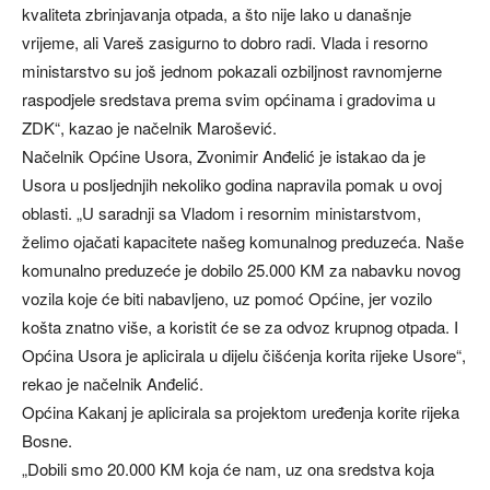
kvaliteta zbrinjavanja otpada, a što nije lako u današnje
vrijeme, ali Vareš zasigurno to dobro radi. Vlada i resorno
ministarstvo su još jednom pokazali ozbiljnost ravnomjerne
raspodjele sredstava prema svim općinama i gradovima u
ZDK“, kazao je načelnik Marošević.
Načelnik Općine Usora, Zvonimir Anđelić je istakao da je
Usora u posljednjih nekoliko godina napravila pomak u ovoj
oblasti. „U saradnji sa Vladom i resornim ministarstvom,
želimo ojačati kapacitete našeg komunalnog preduzeća. Naše
komunalno preduzeće je dobilo 25.000 KM za nabavku novog
vozila koje će biti nabavljeno, uz pomoć Općine, jer vozilo
košta znatno više, a koristit će se za odvoz krupnog otpada. I
Općina Usora je aplicirala u dijelu čišćenja korita rijeke Usore“,
rekao je načelnik Anđelić.
Općina Kakanj je aplicirala sa projektom uređenja korite rijeka
Bosne.
„Dobili smo 20.000 KM koja će nam, uz ona sredstva koja