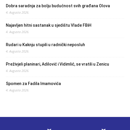
Dobra saradnja za bolju budućnost svih građana Olova
4. Augusta 2026.
Najavljen hitni sastanak u sjedištu Vlade FBiH
4. Augusta 2026.
Rudari u Kaknju stupili u radnički neposluh
4. Augusta 2026.
Preživjeli planinari, Adilović i Vidimlić, se vratili u Zenicu
4. Augusta 2026.
Spomen za Fadila Imamovića
4. Augusta 2026.