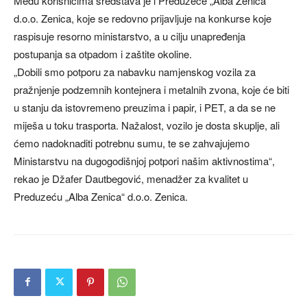
Među korisnicima sredstava je i Preduzeće „Alba Zenica“
d.o.o. Zenica, koje se redovno prijavljuje na konkurse koje
raspisuje resorno ministarstvo, a u cilju unapređenja
postupanja sa otpadom i zaštite okoline.
„Dobili smo potporu za nabavku namjenskog vozila za
pražnjenje podzemnih kontejnera i metalnih zvona, koje će biti
u stanju da istovremeno preuzima i papir, i PET, a da se ne
miješa u toku trasporta. Nažalost, vozilo je dosta skuplje, ali
ćemo nadoknaditi potrebnu sumu, te se zahvajujemo
Ministarstvu na dugogodišnjoj potpori našim aktivnostima“,
rekao je Džafer Dautbegović, menadžer za kvalitet u
Preduzeću „Alba Zenica“ d.o.o. Zenica.