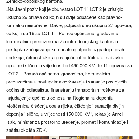
Zeničko-dobojskog kantona.
„Na Javni poziv koji je obuhvatao LOT 1 i LOT 2 je pristiglo
ukupno 29 prijava od kojih su dvije odbačene kao pravno-
formalno neispravne. Dakle, potpisali smo ukupno 27 ugovora,
od kojih su 16 za LOT 1 – Pomoć općinama, gradovima,
komunalnim preduzećima Zeničko-dobojskog kantona u
postupku zbrinjavanja komunalnog otpada, izgradnja novih
sadržaja, rekonstrukcija postojeće infrastrukture, nabavka
opreme i slično, u vrijednosti od 460.000 KM, te 11 ugovora za
LOT 2 – Pomoć općinama, gradovima, komunalnim
preduzećima u postupcima održavanja i sanacije postojećih
općinskih odlagališta, finansiranju transportnih troškova za
najudaljenije općine u odnosu na Regionalnu deponiju
Mošćanica, čišćenja obala rijeka, čišćenje i sanacija divljih
deponija i slično, u vrijednosti 150.000 KM“, rekao je Arnel
Isak, ministar za prostorno uređenje, promet i komunikacije i
zaštitu okoliša ZDK.