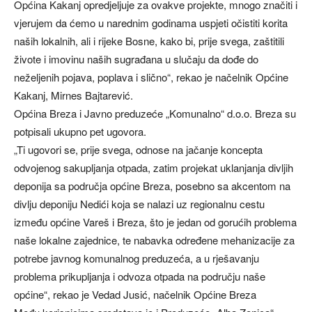
Općina Kakanj opredjeljuje za ovakve projekte, mnogo značiti i
vjerujem da ćemo u narednim godinama uspjeti očistiti korita
naših lokalnih, ali i rijeke Bosne, kako bi, prije svega, zaštitili
živote i imovinu naših sugrađana u slučaju da dođe do
neželjenih pojava, poplava i slično“, rekao je načelnik Općine
Kakanj, Mirnes Bajtarević.
Općina Breza i Javno preduzeće „Komunalno“ d.o.o. Breza su
potpisali ukupno pet ugovora.
„Ti ugovori se, prije svega, odnose na jačanje koncepta
odvojenog sakupljanja otpada, zatim projekat uklanjanja divljih
deponija sa područja općine Breza, posebno sa akcentom na
divlju deponiju Nedići koja se nalazi uz regionalnu cestu
između općine Vareš i Breza, što je jedan od gorućih problema
naše lokalne zajednice, te nabavka određene mehanizacije za
potrebe javnog komunalnog preduzeća, a u rješavanju
problema prikupljanja i odvoza otpada na području naše
općine“, rekao je Vedad Jusić, načelnik Općine Breza