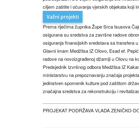
ciljem zaštite i očuvanja vjerskih objekata koj
Važni projekti
Prema riječima župnika Župe Srca Isusova Čajd
osigurana su sredstva za završne radove obnove
osiguranja finansijskih sredstava sa transfera u
Glavni imam Medžlisa IZ Olovo, Esad ef. Pepić,
radove na novoizgrađenoj džamiji u Olovu na ko
Predsjednik Izvršnog odbora Medžlisa IZ Kakan
ministarstvu na prepoznavanju značaja projekta r
jedinstven spomenik kulture pod zaštitom države
značajna sredstva za rekonstrukciju i revitalizac
PROJEKAT PODRŽAVA VLADA ZENIČKO-