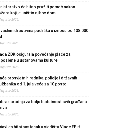
nistarstvo će hitno pružiti pomoć nakon
žara koji je uništio njihov dom
 Augusta 2026.
ovačkim društvima podrška u iznosu od 138.000
M
 Augusta 2026.
ada ZDK osigurala povećanje plaće za
aposlene u ustanovama kulture
 Augusta 2026.
aće prosvjetnih radnika, policije i državnih
užbenika od 1. jula veće za 10 posto
 Augusta 2026.
bra saradnja za bolju budućnost svih građana
lova
 Augusta 2026.
javljen hitni sastanak u sjedištu Vlade FBiH