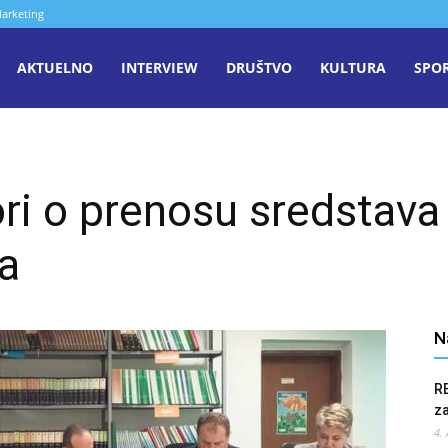
arketing
aša
AKTUELNO
INTERVIEW
DRUŠTVO
KULTURA
SPO
iječ
ri o prenosu sredstava
enica
ta
N
R
z
4.