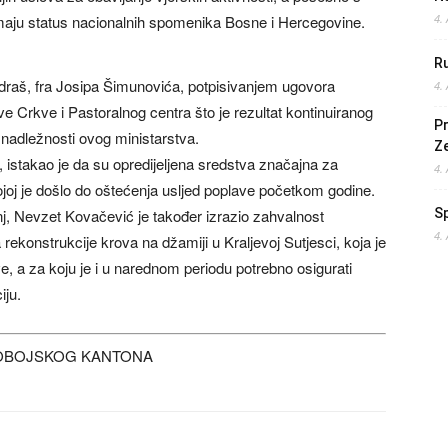
i imaju status nacionalnih spomenika Bosne i Hercegovine.
4.
Ru
raš, fra Josipa Šimunovića, potpisivanjem ugovora
4.
 Crkve i Pastoralnog centra što je rezultat kontinuiranog
Pr
 nadležnosti ovog ministarstva.
Z
 istakao je da su opredijeljena sredstva značajna za
4.
joj je došlo do oštećenja usljed poplave početkom godine.
j, Nevzet Kovačević je također izrazio zahvalnost
S
4.
ekonstrukcije krova na džamiji u Kraljevoj Sutjesci, koja je
, a za koju je i u narednom periodu potrebno osigurati
iju.
DOBOJSKOG KANTONA