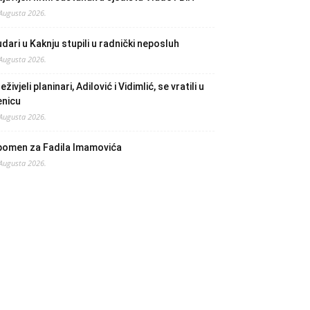
 Augusta 2026.
dari u Kaknju stupili u radnički neposluh
 Augusta 2026.
eživjeli planinari, Adilović i Vidimlić, se vratili u
enicu
 Augusta 2026.
pomen za Fadila Imamovića
 Augusta 2026.