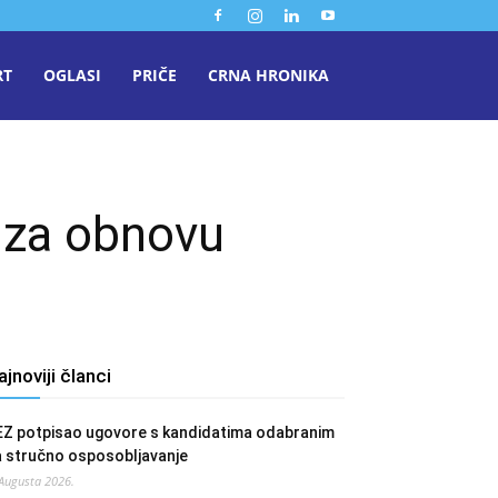
RT
OGLASI
PRIČE
CRNA HRONIKA
 za obnovu
ajnoviji članci
EZ potpisao ugovore s kandidatima odabranim
a stručno osposobljavanje
 Augusta 2026.