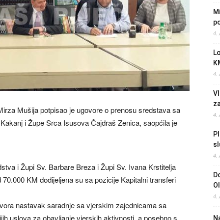
Mi
po
4.
L
K
4.
Vl
z
 Mirza Mušija potpisao je ugovore o prenosu sredstava sa
4.
Kakanj i Župe Srca Isusova Čajdraš Zenica, saopćila je
Pl
sl
4.
va i Župi Sv. Barbare Breza i Župi Sv. Ivana Krstitelja
Do
0.000 KM dodijeljena su sa pozicije Kapitalni transferi
O
4.
ugovora nastavak saradnje sa vjerskim zajednicama sa
ijih uslova za obavljanje vjerskih aktivnosti, a posebno s
Na