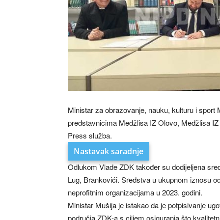
Ministar za obrazovanje, nauku, kulturu i sport
predstavnicima Medžlisa IZ Olovo, Medžlisa IZ 
Press služba.
Nastavak saradnje
Odlukom Vlade ZDK također su dodijeljena sredst
Lug, Brankovići. Sredstva u ukupnom iznosu od 7
neprofitnim organizacijama u 2023. godini.
Ministar Mušija je istakao da je potpisivanje 
područja ZDK-a s ciljem osiguranja što kvalitetn