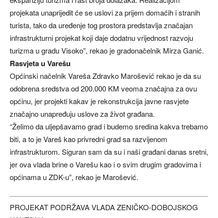
projekata unaprijedit će se uslovi za prijem domaćih i stranih
turista, tako da uređenje tog prostora predstavlja značajan
infrastrukturni projekat koji daje dodatnu vrijednost razvoju
turizma u gradu Visoko”, rekao je gradonačelnik Mirza Ganić.
Rasvjeta u Varešu
Općinski načelnik Vareša Zdravko Marošević rekao je da su
odobrena sredstva od 200.000 KM veoma značajna za ovu
općinu, jer projekti kakav je rekonstrukcija javne rasvjete
značajno unapređuju uslove za život građana.
“Želimo da uljepšavamo grad i budemo sredina kakva trebamo
biti, a to je Vareš kao privredni grad sa razvijenom
infrastrukturom. Siguran sam da su i naši građani danas sretni,
jer ova vlada brine o Varešu kao i o svim drugim gradovima i
općinama u ZDK-u”, rekao je Marošević.
PROJEKAT PODRŽAVA VLADA ZENIČKO-DOBOJSKOG