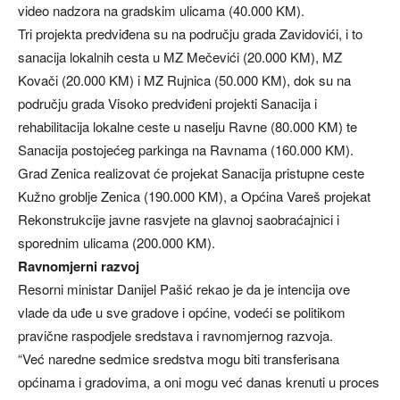
video nadzora na gradskim ulicama (40.000 KM).
Tri projekta predviđena su na području grada Zavidovići, i to
sanacija lokalnih cesta u MZ Mečevići (20.000 KM), MZ
Kovači (20.000 KM) i MZ Rujnica (50.000 KM), dok su na
području grada Visoko predviđeni projekti Sanacija i
rehabilitacija lokalne ceste u naselju Ravne (80.000 KM) te
Sanacija postojećeg parkinga na Ravnama (160.000 KM).
Grad Zenica realizovat će projekat Sanacija pristupne ceste
Kužno groblje Zenica (190.000 KM), a Općina Vareš projekat
Rekonstrukcije javne rasvjete na glavnoj saobraćajnici i
sporednim ulicama (200.000 KM).
Ravnomjerni razvoj
Resorni ministar Danijel Pašić rekao je da je intencija ove
vlade da uđe u sve gradove i općine, vodeći se politikom
pravične raspodjele sredstava i ravnomjernog razvoja.
“Već naredne sedmice sredstva mogu biti transferisana
općinama i gradovima, a oni mogu već danas krenuti u proces