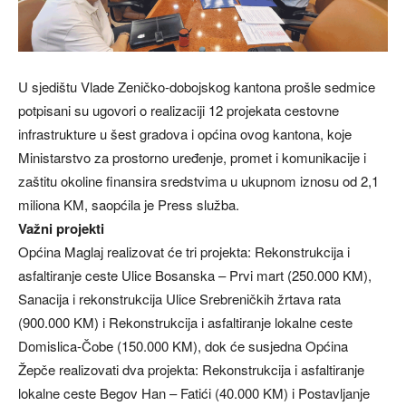
U sjedištu Vlade Zeničko-dobojskog kantona prošle sedmice
potpisani su ugovori o realizaciji 12 projekata cestovne
infrastrukture u šest gradova i općina ovog kantona, koje
Ministarstvo za prostorno uređenje, promet i komunikacije i
zaštitu okoline finansira sredstvima u ukupnom iznosu od 2,1
miliona KM, saopćila je Press služba.
Važni projekti
Općina Maglaj realizovat će tri projekta: Rekonstrukcija i
asfaltiranje ceste Ulice Bosanska – Prvi mart (250.000 KM),
Sanacija i rekonstrukcija Ulice Srebreničkih žrtava rata
(900.000 KM) i Rekonstrukcija i asfaltiranje lokalne ceste
Domislica-Čobe (150.000 KM), dok će susjedna Općina
Žepče realizovati dva projekta: Rekonstrukcija i asfaltiranje
lokalne ceste Begov Han – Fatići (40.000 KM) i Postavljanje