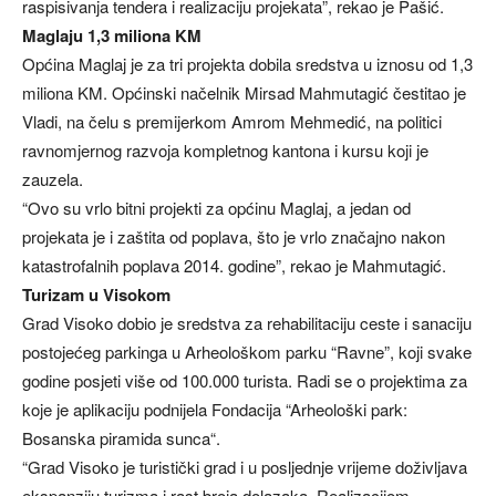
raspisivanja tendera i realizaciju projekata”, rekao je Pašić.
Maglaju 1,3 miliona KM
Općina Maglaj je za tri projekta dobila sredstva u iznosu od 1,3
miliona KM. Općinski načelnik Mirsad Mahmutagić čestitao je
Vladi, na čelu s premijerkom Amrom Mehmedić, na politici
ravnomjernog razvoja kompletnog kantona i kursu koji je
zauzela.
“Ovo su vrlo bitni projekti za općinu Maglaj, a jedan od
projekata je i zaštita od poplava, što je vrlo značajno nakon
katastrofalnih poplava 2014. godine”, rekao je Mahmutagić.
Turizam u Visokom
Grad Visoko dobio je sredstva za rehabilitaciju ceste i sanaciju
postojećeg parkinga u Arheološkom parku “Ravne”, koji svake
godine posjeti više od 100.000 turista. Radi se o projektima za
koje je aplikaciju podnijela Fondacija “Arheološki park:
Bosanska piramida sunca“.
“Grad Visoko je turistički grad i u posljednje vrijeme doživljava
ekspanziju turizma i rast broja dolazaka. Realizacijom