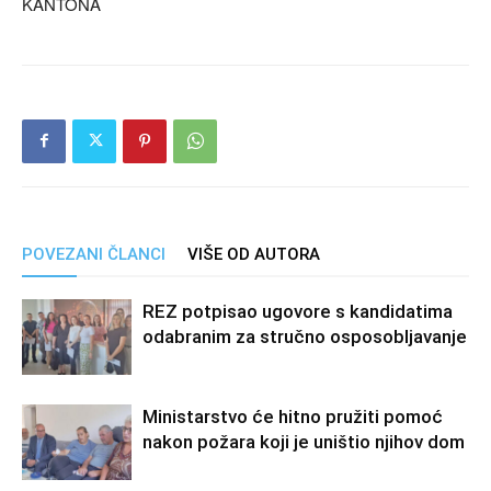
KANTONA
POVEZANI ČLANCI
VIŠE OD AUTORA
REZ potpisao ugovore s kandidatima
odabranim za stručno osposobljavanje
Ministarstvo će hitno pružiti pomoć
nakon požara koji je uništio njihov dom