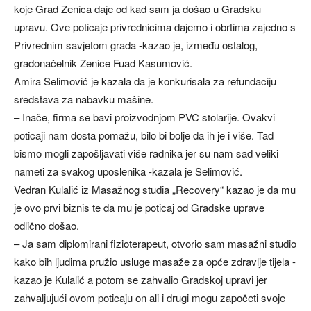
koje Grad Zenica daje od kad sam ja došao u Gradsku
upravu. Ove poticaje privrednicima dajemo i obrtima zajedno s
Privrednim savjetom grada -kazao je, između ostalog,
gradonačelnik Zenice Fuad Kasumović.
Amira Selimović je kazala da je konkurisala za refundaciju
sredstava za nabavku mašine.
– Inače, firma se bavi proizvodnjom PVC stolarije. Ovakvi
poticaji nam dosta pomažu, bilo bi bolje da ih je i više. Tad
bismo mogli zapošljavati više radnika jer su nam sad veliki
nameti za svakog uposlenika -kazala je Selimović.
Vedran Kulalić iz Masažnog studia „Recovery“ kazao je da mu
je ovo prvi biznis te da mu je poticaj od Gradske uprave
odlično došao.
– Ja sam diplomirani fizioterapeut, otvorio sam masažni studio
kako bih ljudima pružio usluge masaže za opće zdravlje tijela -
kazao je Kulalić a potom se zahvalio Gradskoj upravi jer
zahvaljujući ovom poticaju on ali i drugi mogu započeti svoje