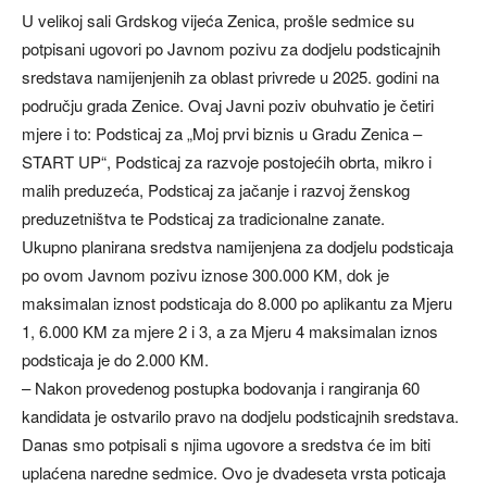
U velikoj sali Grdskog vijeća Zenica, prošle sedmice su
potpisani ugovori po Javnom pozivu za dodjelu podsticajnih
sredstava namijenjenih za oblast privrede u 2025. godini na
području grada Zenice. Ovaj Javni poziv obuhvatio je četiri
mjere i to: Podsticaj za „Moj prvi biznis u Gradu Zenica –
START UP“, Podsticaj za razvoje postojećih obrta, mikro i
malih preduzeća, Podsticaj za jačanje i razvoj ženskog
preduzetništva te Podsticaj za tradicionalne zanate.
Ukupno planirana sredstva namijenjena za dodjelu podsticaja
po ovom Javnom pozivu iznose 300.000 KM, dok je
maksimalan iznost podsticaja do 8.000 po aplikantu za Mjeru
1, 6.000 KM za mjere 2 i 3, a za Mjeru 4 maksimalan iznos
podsticaja je do 2.000 KM.
– Nakon provedenog postupka bodovanja i rangiranja 60
kandidata je ostvarilo pravo na dodjelu podsticajnih sredstava.
Danas smo potpisali s njima ugovore a sredstva će im biti
uplaćena naredne sedmice. Ovo je dvadeseta vrsta poticaja