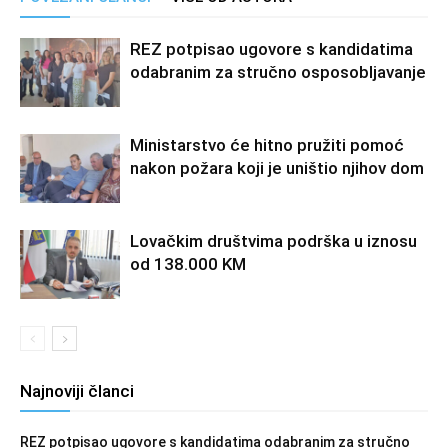
REZ potpisao ugovore s kandidatima
odabranim za stručno osposobljavanje
Ministarstvo će hitno pružiti pomoć
nakon požara koji je uništio njihov dom
Lovačkim društvima podrška u iznosu
od 138.000 KM
Najnoviji članci
REZ potpisao ugovore s kandidatima odabranim za stručno