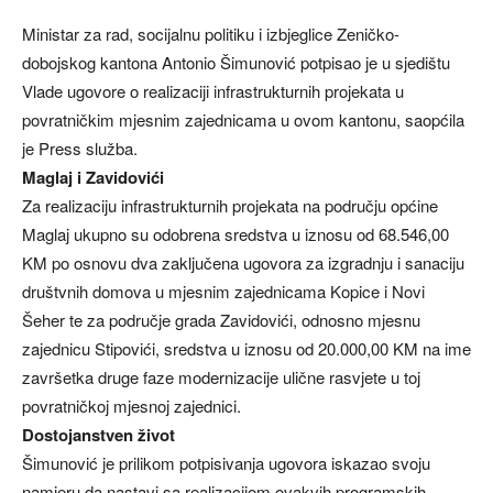
Ministar za rad, socijalnu politiku i izbjeglice Zeničko-
dobojskog kantona Antonio Šimunović potpisao je u sjedištu
Vlade ugovore o realizaciji infrastrukturnih projekata u
povratničkim mjesnim zajednicama u ovom kantonu, saopćila
je Press služba.
Maglaj i Zavidovići
Za realizaciju infrastrukturnih projekata na području općine
Maglaj ukupno su odobrena sredstva u iznosu od 68.546,00
KM po osnovu dva zaključena ugovora za izgradnju i sanaciju
društvnih domova u mjesnim zajednicama Kopice i Novi
Šeher te za područje grada Zavidovići, odnosno mjesnu
zajednicu Stipovići, sredstva u iznosu od 20.000,00 KM na ime
završetka druge faze modernizacije ulične rasvjete u toj
povratničkoj mjesnoj zajednici.
Dostojanstven život
Šimunović je prilikom potpisivanja ugovora iskazao svoju
namjeru da nastavi sa realizacijom ovakvih programskih