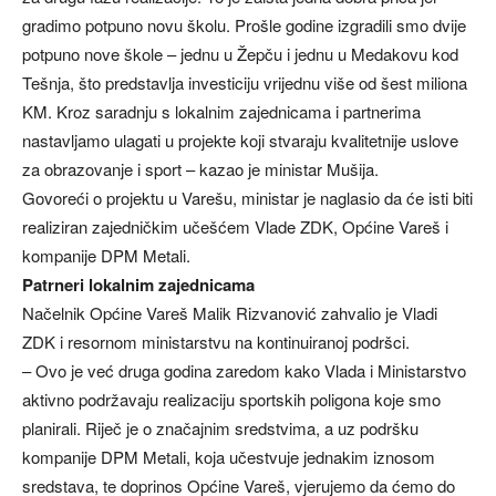
gradimo potpuno novu školu. Prošle godine izgradili smo dvije
potpuno nove škole – jednu u Žepču i jednu u Medakovu kod
Tešnja, što predstavlja investiciju vrijednu više od šest miliona
KM. Kroz saradnju s lokalnim zajednicama i partnerima
nastavljamo ulagati u projekte koji stvaraju kvalitetnije uslove
za obrazovanje i sport – kazao je ministar Mušija.
Govoreći o projektu u Varešu, ministar je naglasio da će isti biti
realiziran zajedničkim učešćem Vlade ZDK, Općine Vareš i
kompanije DPM Metali.
Patrneri lokalnim zajednicama
Načelnik Općine Vareš Malik Rizvanović zahvalio je Vladi
ZDK i resornom ministarstvu na kontinuiranoj podršci.
– Ovo je već druga godina zaredom kako Vlada i Ministarstvo
aktivno podržavaju realizaciju sportskih poligona koje smo
planirali. Riječ je o značajnim sredstvima, a uz podršku
kompanije DPM Metali, koja učestvuje jednakim iznosom
sredstava, te doprinos Općine Vareš, vjerujemo da ćemo do