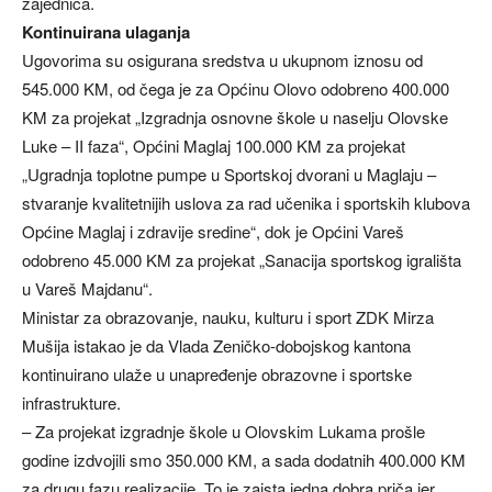
zajednica.
Kontinuirana ulaganja
Ugovorima su osigurana sredstva u ukupnom iznosu od
545.000 KM, od čega je za Općinu Olovo odobreno 400.000
KM za projekat „Izgradnja osnovne škole u naselju Olovske
Luke – II faza“, Općini Maglaj 100.000 KM za projekat
„Ugradnja toplotne pumpe u Sportskoj dvorani u Maglaju –
stvaranje kvalitetnijih uslova za rad učenika i sportskih klubova
Općine Maglaj i zdravije sredine“, dok je Općini Vareš
odobreno 45.000 KM za projekat „Sanacija sportskog igrališta
u Vareš Majdanu“.
Ministar za obrazovanje, nauku, kulturu i sport ZDK Mirza
Mušija istakao je da Vlada Zeničko-dobojskog kantona
kontinuirano ulaže u unapređenje obrazovne i sportske
infrastrukture.
– Za projekat izgradnje škole u Olovskim Lukama prošle
godine izdvojili smo 350.000 KM, a sada dodatnih 400.000 KM
za drugu fazu realizacije. To je zaista jedna dobra priča jer