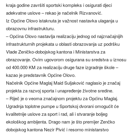
kraja godine završiti sportski kompleks i osigurati djeci
adekvatne uslove – rekao je načelnik Rizvanović.
Iz Općine Olovo istaknuta je važnost nastavka ulaganja u
obrazovnu infrastrukturu.
– Općina Olovo nastavlja realizaciju jednog od najznačajnijih
infrastrukturnih projekata u oblasti obrazovanja uz podršku
Vlade Zeničko-dobojskog kantona i Ministarstva za
obrazovanje. Ovim ugovorom osigurana su sredstva u iznosu
od 400.000 KM za realizaciju druge faze izgradnje škole –
kazao je predstavnik Općine Olovo.
Načelnik Općine Maglaj Maid Suljaković naglasio je značaj
projekta za razvoj sporta i unapređenje životne sredine.
– Riječ je o veoma značajnom projektu za Općinu Maglaj.
Ugradnja toplotne pumpe u Sportskoj dvorani omogućit će
kvalitetnije uslove za sport i rad, ali i stvaranje boljeg
ekološkog ambijenta. Drago nam je što premijer Zenčko
dobojskog kantona Nezir Pivić i resorno ministarstvo