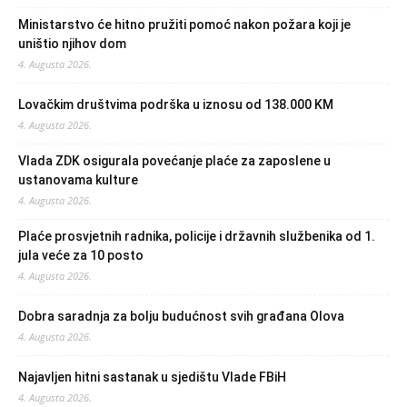
Ministarstvo će hitno pružiti pomoć nakon požara koji je
uništio njihov dom
4. Augusta 2026.
Lovačkim društvima podrška u iznosu od 138.000 KM
4. Augusta 2026.
Vlada ZDK osigurala povećanje plaće za zaposlene u
ustanovama kulture
4. Augusta 2026.
Plaće prosvjetnih radnika, policije i državnih službenika od 1.
jula veće za 10 posto
4. Augusta 2026.
Dobra saradnja za bolju budućnost svih građana Olova
4. Augusta 2026.
Najavljen hitni sastanak u sjedištu Vlade FBiH
4. Augusta 2026.