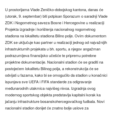
U prostorijama Vlade Zeničko-dobojskog kantona, danas će
(utorak, 9. septembar) biti potpisan Sporazum o saradnji Vlade
ZDK i Nogometnog saveza Bosne i Hercegovine u realizaciji
Projekta izgradnje i korištenja nacionalnog nogometnog
stadiona na lokalitetu stadiona Bilino polje. Ovim dokumentom
ZDK se uključuje kao partner u realizaciji jednog od najvažnijih
infrastrukturnih projekata u bh. sportu, a njegov angažman
podrazumijeva finansijsko učešće te pripremu potrebne
projektne dokumentacije. Nacionalni stadion će se graditi na
postojećem lokalitetu Bilinog polja, a rekonstrukcija će se
odvijati u fazama, kako bi se omogućilo da stadion u konačnici
ispunjava sve UEFA i FIFA standarde za odigravanje
međunarodnih utakmica najvišeg nivoa. Izgradnja ovog
modernog sportskog objekta predstavlja kapitalni korak ka
jačanju infrastrukture bosanskohercegovačkog fudbala. Novi
nacionalni stadion donijet će znatno bolje uslove za