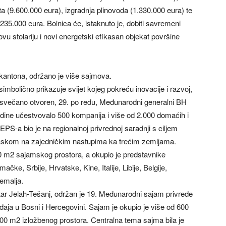
a (9.600.000 eura), izgradnja plinovoda (1.330.000 eura) te
.235.000 eura. Bolnica će, istaknuto je, dobiti savremeni
 novu stolariju i novi energetski efikasan objekat površine
kantona, održano je više sajmova.
simbolično prikazuje svijet kojeg pokreću inovacije i razvoj,
e svečano otvoren, 29. po redu, Međunarodni generalni BH
ine učestvovalo 500 kompanija i više od 2.000 domaćih i
-a bio je na regionalnoj privrednoj saradnji s ciljem
glaskom na zajedničkim nastupima ka trećim zemljama.
0 m2 sajamskog prostora, a okupio je predstavnike
ke, Srbije, Hrvatske, Kine, Italije, Libije, Belgije,
zemalja.
tar Jelah-Tešanj, održan je 19. Međunarodni sajam privrede
đaja u Bosni i Hercegovini. Sajam je okupio je više od 600
.000 m2 izložbenog prostora. Centralna tema sajma bila je