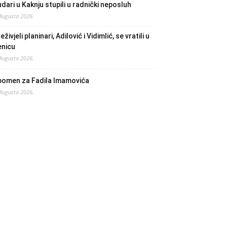
dari u Kaknju stupili u radnički neposluh
 Augusta 2026.
eživjeli planinari, Adilović i Vidimlić, se vratili u
enicu
 Augusta 2026.
pomen za Fadila Imamovića
 Augusta 2026.