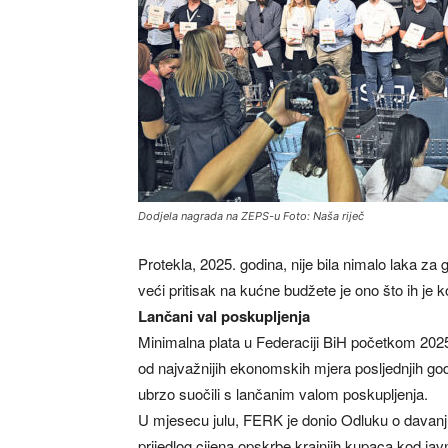
Dodjela nagrada na ZEPS-u Foto: Naša riječ
Protekla, 2025. godina, nije bila nimalo laka z
veći pritisak na kućne budžete je ono što ih je k
Lančani val poskupljenja
Minimalna plata u Federaciji BiH početkom 202
od najvažnijih ekonomskih mjera posljednjih go
ubrzo suočili s lančanim valom poskupljenja.
U mjesecu julu, FERK je donio Odluku o davanju
prijedlog cijena opskrbe krajnjih kupaca kod jav