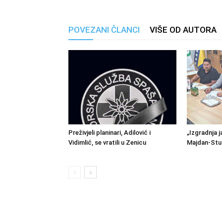
POVEZANI ČLANCI
VIŠE OD AUTORA
Preživjeli planinari, Adilović i
„Izgradnja j
Vidimlić, se vratili u Zenicu
Majdan-Stu