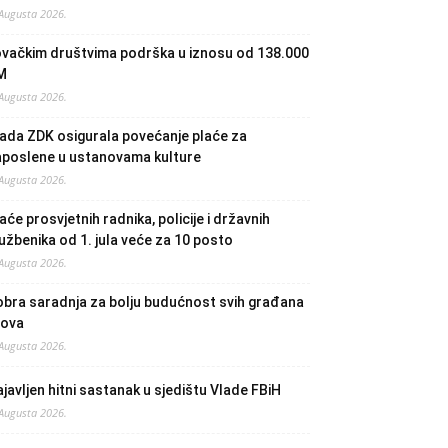
 Augusta 2026.
ovačkim društvima podrška u iznosu od 138.000
M
 Augusta 2026.
ada ZDK osigurala povećanje plaće za
aposlene u ustanovama kulture
 Augusta 2026.
aće prosvjetnih radnika, policije i državnih
užbenika od 1. jula veće za 10 posto
 Augusta 2026.
bra saradnja za bolju budućnost svih građana
lova
 Augusta 2026.
javljen hitni sastanak u sjedištu Vlade FBiH
 Augusta 2026.