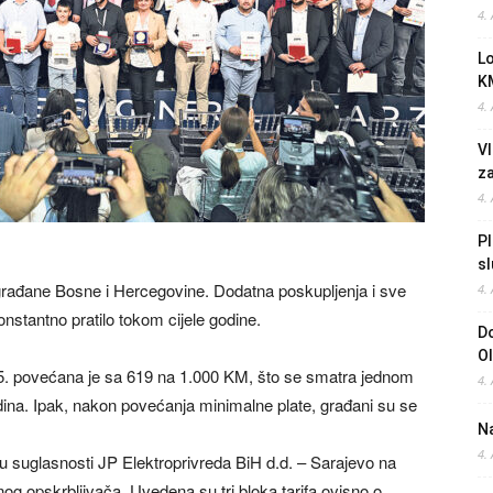
4.
L
K
4.
Vl
z
4.
Pl
sl
a građane Bosne i Hercegovine. Dodatna poskupljenja i sve
4.
onstantno pratilo tokom cijele godine.
Do
O
5. povećana je sa 619 na 1.000 KM, što se smatra jednom
4.
dina. Ipak, nakon povećanja minimalne plate, građani su se
Na
4.
 suglasnosti JP Elektroprivreda BiH d.d. – Sarajevo na
nog opskrbljivača. Uvedena su tri bloka tarifa ovisno o