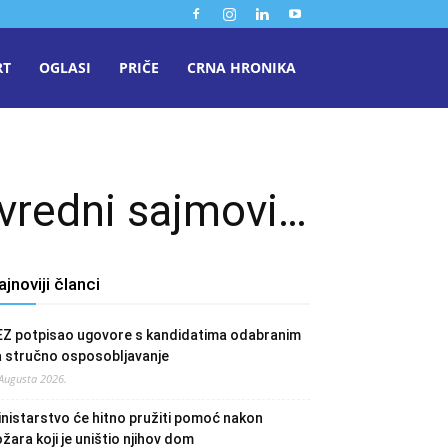
RT
OGLASI
PRIČE
CRNA HRONIKA
ivredni sajmovi…
ajnoviji članci
EZ potpisao ugovore s kandidatima odabranim
a stručno osposobljavanje
 Augusta 2026.
nistarstvo će hitno pružiti pomoć nakon
žara koji je uništio njihov dom