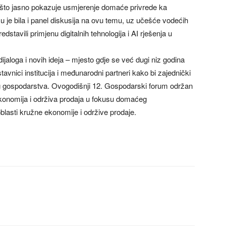
ja“ što jasno pokazuje usmjerenje domaće privrede ka
je bila i panel diskusija na ovu temu, uz učešće vodećih
redstavili primjenu digitalnih tehnologija i AI rješenja u
ijaloga i novih ideja – mjesto gdje se već dugi niz godina
avnici institucija i međunarodni partneri kako bi zajednički
g gospodarstva. Ovogodišnji 12. Gospodarski forum održan
ekonomija i održiva prodaja u fokusu domaćeg
blasti kružne ekonomije i održive prodaje.