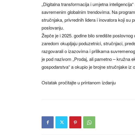
„Digitalna transformacija i umjetna inteligenci
savremenim globalnim trendovima. Na programu 
stručnjaka, privrednih lidera i inovatora koji su p
poslovanju.
Žepče je i 2025. godine bilo središte poslovnog d
zaredom okupljaju poduzetnici, stručnjaci, predst
razgovarali o izazovima i prilikama suvremeno
je pod nazivom „Prodaj, ali pametno – kružna 
gospodarstva“ a okupio je brojne stručnjake iz o
Ostatak pročitajte u printanom izdanju