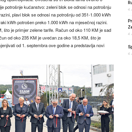
Ru
rije potrošnje kućanstvo: zeleni blok se odnosi na potrošnju
4.
razini, plavi blok se odnosi na potrošnju od 351-1.000 kWh
Pr
svaki kWh potrošen preko 1.000 kWh na mjesečnoj razini.
Z
što je primjer zelene tarife. Račun od oko 110 KM je sad
4.
Račun od oko 235 KM je uvećan za oko 18,5 KM, što je
jenjivati od 1. septembra ove godine a predstavlja novi
S
4.