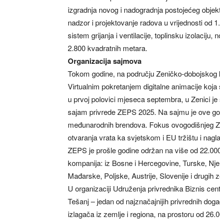
izgradnja novog i nadogradnja postojećeg objekt
nadzor i projektovanje radova u vrijednosti od 1
sistem grijanja i ventilacije, toplinsku izolaciju,
2.800 kvadratnih metara.
Organizacija sajmova
Tokom godine, na području Zeničko-dobojskog 
Virtualnim pokretanjem digitalne animacije koja 
u prvoj polovici mjeseca septembra, u Zenici j
sajam privrede ZEPS 2025. Na sajmu je ove god
međunarodnih brendova. Fokus ovogodišnjeg ZEPS
otvaranja vrata ka svjetskom i EU tržištu i na
ZEPS je prošle godine održan na više od 22.00
kompanija: iz Bosne i Hercegovine, Turske, Njemač
Mađarske, Poljske, Austrije, Slovenije i drugih 
U organizaciji Udruženja privrednika Biznis cen
Tešanj – jedan od najznačajnijih privrednih doga
izlagača iz zemlje i regiona, na prostoru od 26