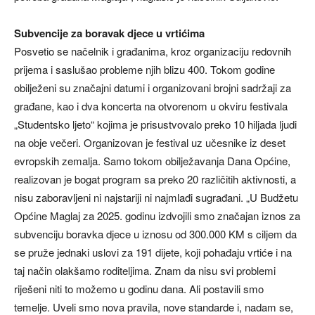
Subvencije za boravak djece u vrtićima
Posvetio se načelnik i građanima, kroz organizaciju redovnih
prijema i saslušao probleme njih blizu 400. Tokom godine
obilježeni su značajni datumi i organizovani brojni sadržaji za
građane, kao i dva koncerta na otvorenom u okviru festivala
„Studentsko ljeto“ kojima je prisustvovalo preko 10 hiljada ljudi
na obje večeri. Organizovan je festival uz učesnike iz deset
evropskih zemalja. Samo tokom obilježavanja Dana Općine,
realizovan je bogat program sa preko 20 različitih aktivnosti, a
nisu zaboravljeni ni najstariji ni najmlađi sugrađani. „U Budžetu
Općine Maglaj za 2025. godinu izdvojili smo značajan iznos za
subvenciju boravka djece u iznosu od 300.000 KM s ciljem da
se pruže jednaki uslovi za 191 dijete, koji pohađaju vrtiće i na
taj način olakšamo roditeljima. Znam da nisu svi problemi
riješeni niti to možemo u godinu dana. Ali postavili smo
temelje. Uveli smo nova pravila, nove standarde i, nadam se,