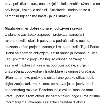
novu političku kulturu, onu u kojoj funkcija znači služenje, a ne
privilegiju“, kazao je načelnik Suljaković i dodao da se u
narednim mjesecima nastavlja još snažnije.
Maglaj-primjer dobre uprave i održivog razvoja
U planu je završetak započetih projekata, sanacija i
rekonstrukcija lokalnih puteva na području cijele općine,
izuzetno važan projekat sanacije i rekonstrukcije Trga i Parka
ljiljana sa spomen-obilježjem, zatim sanacija Bosanske ulice,
kao i pokretanje projekata koji se odnose na zamjenu
zastarjelih azbestnih cijevi na području općine, s ciljem
unapređenja vodovodne infrastrukture i sigurnosti građana.
„Planiramo nove projekte u oblasti energetske efikasnosti,
digitalizacije, turizma, kulture, obrazovanja, poljoprivrede i
ekonomskog razvoja. Posebno mi je važno istaći da smo
vrata Općine širom otvorili ne samo fizički, nego i kroz pristup
informacijama, otvorene sastanke i direktan dijalog s