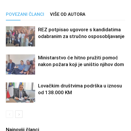
POVEZANI ČLANCI
VIŠE OD AUTORA
REZ potpisao ugovore s kandidatima
odabranim za stručno osposobljavanje
Ministarstvo će hitno pružiti pomoć
nakon požara koji je uništio njihov dom
Lovačkim društvima podrška u iznosu
od 138.000 KM
Najnoviji članci