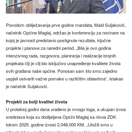
Povodom obilježavanja prve godine mandata, Maid Suljaković,
načelnik Općine Maglaj, održao je konferenciju za novinare na
kojoj je javnosti predstavio postignute rezultate, ključne
projekte i planove za naredni period. „Bila je ovo godina
intenzivnog rada, razgovora, planiranja i realizacije brojnih
projekata čiji je cilj bio isključivo unapređenje kvalitete života
svih građana naše općine. Ponosan sam što smo zajedno
uspjeli ostvariti važne pomake u različitim oblastima“, istakao
je načelnik Suljaković.
Projekti za bolji kvalitet života
U protekloj godini dana urađeno je mnogo toga, a ukupan iznos
sredstava koja su dodijeljena Općini Maglaj sa nivoa ZDK
tokom 2025. godine iznosi 2.048.000 KM. „Uložili smo u