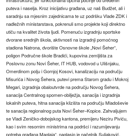
infrastrukturu, jer funkcionalna općina počinje od uređenih
puteva i naselja. Kroz inicijativu građana, uz naš Budžet, ali i
saradnju sa mjesnim zajednicama te uz podršku Vlade ZDK i
nadležnih ministarstava, pokrenuli smo projekte koji direktno
utiču na kvalitet života ljudi. Pomenuću izgradnju sportske
dvorane srednjih škola, aktivnosti na izgradnji pomoćnog
stadiona Natrona, dvorište Osnovne škole „Novi Šeher“,
poligon Područne škole Bradići, kupovina zemljišta za
Poslovnu zonu Novi Šeher, IT HUB, vodovod u Ulišnjaku,
Omerdinom polju i Gornjoj Kosovi, kanalizaciju na području
Misurića i Novog Šehera, putevi prema Starom gradu i Mokroj
Megari, izgradnja obaloutvrde na području Novog Šehera,
sanacija Centralnog spomen-obilježja, sanacija i izgradnja
lokalnih puteva, hitna sanacija klizišta na području Mladoševie
te sanacija regionalnog puta Novi Šeher–Kopice. Zahvaljujem
se Vladi Zeničko-dobojskog kantona, premijeru Neziru Piviću,
kao i svim resornim ministrima na podršci i razumijevanju
potreba građana Maglaja“, naglasio je načelnik Suljaković.