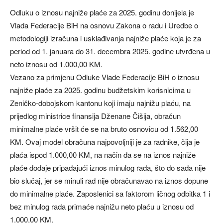
Odluku o iznosu najniže plaće za 2025. godinu donijela je
Vlada Federacije BiH na osnovu Zakona o radu i Uredbe o
metodologiji izračuna i usklađivanja najniže plaće koja je za
period od 1. januara do 31. decembra 2025. godine utvrđena u
neto iznosu od 1.000,00 KM.
Vezano za primjenu Odluke Vlade Federacije BiH o iznosu
najniže plaće za 2025. godinu budžetskim korisnicima u
Zeničko-dobojskom kantonu koji imaju najnižu plaću, na
prijedlog ministrice finansija Dženane Čišija, obračun
minimalne plaće vršit će se na bruto osnovicu od 1.562,00
KM. Ovaj model obračuna najpovoljniji je za radnike, čija je
plaća ispod 1.000,00 KM, na način da se na iznos najniže
plaće dodaje pripadajući iznos minulog rada, što do sada nije
bio slučaj, jer se minuli rad nije obračunavao na iznos dopune
do minimalne plaće. Zaposlenici sa faktorom ličnog odbitka 1 i
bez minulog rada primaće najnižu neto plaću u iznosu od
1.000,00 KM.