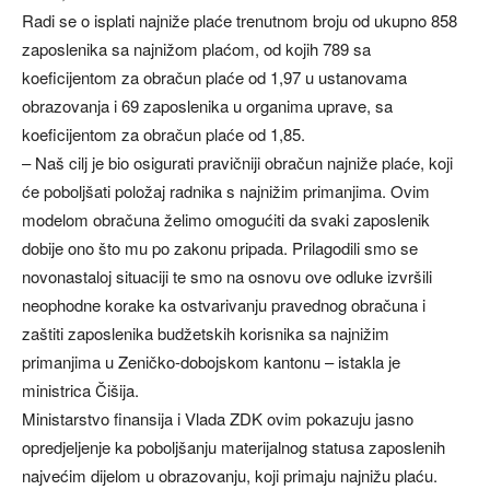
Radi se o isplati najniže plaće trenutnom broju od ukupno 858
zaposlenika sa najnižom plaćom, od kojih 789 sa
koeficijentom za obračun plaće od 1,97 u ustanovama
obrazovanja i 69 zaposlenika u organima uprave, sa
koeficijentom za obračun plaće od 1,85.
– Naš cilj je bio osigurati pravičniji obračun najniže plaće, koji
će poboljšati položaj radnika s najnižim primanjima. Ovim
modelom obračuna želimo omogućiti da svaki zaposlenik
dobije ono što mu po zakonu pripada. Prilagodili smo se
novonastaloj situaciji te smo na osnovu ove odluke izvršili
neophodne korake ka ostvarivanju pravednog obračuna i
zaštiti zaposlenika budžetskih korisnika sa najnižim
primanjima u Zeničko-dobojskom kantonu – istakla je
ministrica Čišija.
Ministarstvo finansija i Vlada ZDK ovim pokazuju jasno
opredjeljenje ka poboljšanju materijalnog statusa zaposlenih
najvećim dijelom u obrazovanju, koji primaju najnižu plaću.