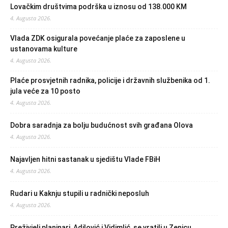
Lovačkim društvima podrška u iznosu od 138.000 KM
4. Augusta 2026.
Vlada ZDK osigurala povećanje plaće za zaposlene u
ustanovama kulture
4. Augusta 2026.
Plaće prosvjetnih radnika, policije i državnih službenika od 1.
jula veće za 10 posto
4. Augusta 2026.
Dobra saradnja za bolju budućnost svih građana Olova
4. Augusta 2026.
Najavljen hitni sastanak u sjedištu Vlade FBiH
4. Augusta 2026.
Rudari u Kaknju stupili u radnički neposluh
4. Augusta 2026.
Preživjeli planinari, Adilović i Vidimlić, se vratili u Zenicu