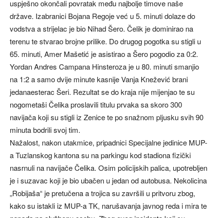
uspješno okončali povratak među najbolje timove naše
države. Izabranici Bojana Regoje već u 5. minuti dolaze do
vodstva a strijelac je bio Nihad Šero. Čelik je dominirao na
terenu te stvarao brojne prilike. Do drugog pogotka su stigli u
65. minuti, Amer Mašetić je asistirao a Šero pogodio za 0:2.
Yordan Andres Campana Hinsteroza je u 80. minuti smanjio
na 1:2 a samo dvije minute kasnije Vanja Knežević brani
jedanaesterac Šeri. Rezultat se do kraja nije mijenjao te su
nogometaši Čelika proslavili titulu prvaka sa skoro 300
navijača koji su stigli iz Zenice te po snažnom pljusku svih 90
minuta bodrili svoj tim.
Nažalost, nakon utakmice, pripadnici Specijalne jedinice MUP-
a Tuzlanskog kantona su na parkingu kod stadiona fizički
nasrnuli na navijače Čelika. Osim policijskih palica, upotrebljen
je i suzavac koji je bio ubačen u jedan od autobusa. Nekolicina
„Robijaša“ je pretučena a trojica su završili u pritvoru zbog,
kako su istakli iz MUP-a TK, narušavanja javnog reda i mira te