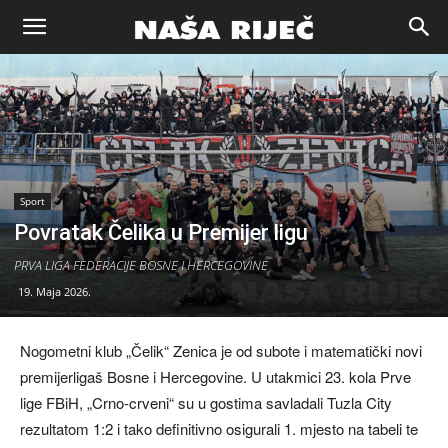
Naša
riječ
Zenica
Sport
Povratak Čelika u Premijer ligu
PRVA LIGA FEDERACIJE BOSNE I HERCEGOVINE
19. Maja 2026.
Nogometni klub „Čelik“ Zenica je od subote i matematički novi
premijerligaš Bosne i Hercegovine. U utakmici 23. kola Prve
lige FBiH, „Crno-crveni“ su u gostima savladali Tuzla City
rezultatom 1:2 i tako definitivno osigurali 1. mjesto na tabeli te