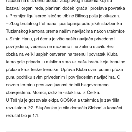
napada na službenu osobu. Zbog ovog incidenta koji su
izazvali organi reda, planirani doček igrača i proslava povratka
u Premijer ligu ispred istočne tribine Bilinog polja je otkazan.
– Zbog brutalnog tretmana i postupanja policijskih službenika
Tuzlanskog kantona prema našim navijačima nakon utakmice
u Simin Hanu, pri čemu je više naših navijača privedeno i
povrijeđeno, večeras ne možemo i ne želimo slaviti. Bez
obzira na veliki uspjeh ostvaren na terenu i povratak Kluba
tamo gdje pripada, u mislima smo uz našu braću koja trenutno
prolaze kroz teške trenutke. Uprava Kluba ovim putem pruža
punu podršku svim privedenim i povrijeđenim navijačima. O
novom terminu proslave javnost će biti blagovremeno
obaviještena. Momci, izdržite -istakli su iz Čelika.
U Tešnju je gostovala ekipa GOŠK-a a utakmica je završila
rezultatom 2:2, Stupčanica je bila domaćin Slobodi a konačni
rezultat bio je 1:1.